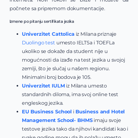
počnete sa pripremom dokumentacije.
Izmene po pitanju sertifikata jezika
Univerzitet Cattolica
iz Milana priznaje
Duolingo test
umesto IELTSa i TOEFLa
ukoliko se dokaže da student nije u
mogućnosti da izađe na test jezika u svojoj
zemlji, što je slučaj u našem regionu.
Minimalni broj bodova je 105.
Univerzitet IULM
iz Milana umesto
standardnih diloma, ima svoj online test
engleskog jezika.
EU Business School
i
Business and Hotel
Management School- BHMS
imaju svoje
testove jezika tako da njihovi kandidati kao i
svake godine mogu da ih polažu umesto