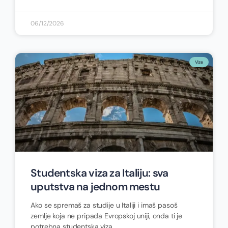
06/12/2026
Vize
Studentska viza za Italiju: sva
uputstva na jednom mestu
Ako se spremaš za studije u Italiji i imaš pasoš
zemlje koja ne pripada Evropskoj uniji, onda ti je
potrebna studentska viza.