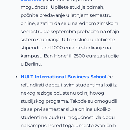
mogućnosti! Upišete studije odmah,
počnite predavanje u letnjem semestru
online, a zatim da se u narednom zimskom
semestru do septembra prebacite na oflajn
sistem studiranja! U tom slučaju dobićete
stipendiju od 1000 eura za studiranje na
kampusu Ban Honef ili 2500 eura za studije
u Berlinu.
HULT International Business School
će
refundirati depozit svim studentima koji iz
nekog razloga odustanu od njihovog
studijskog programa. Takođe su omogućili
da se prvi semestar sluša online ukoliko
studenti ne budu u mogućnosti da dođu
na kampus. Pored toga, umesto zvaničnih