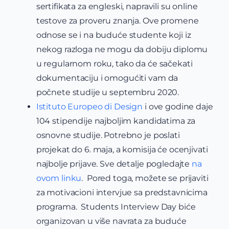
sertifikata za engleski, napravili su online
testove za proveru znanja. Ove promene
odnose se i na buduće studente koji iz
nekog razloga ne mogu da dobiju diplomu
u regularnom roku, tako da će sačekati
dokumentaciju i omogućiti vam da
počnete studije u septembru 2020.
Istituto Europeo di Design
i ove godine daje
104 stipendije najboljim kandidatima za
osnovne studije. Potrebno je poslati
projekat do 6. maja, a komisija će ocenjivati
najbolje prijave. Sve detalje pogledajte
na
ovom linku
. Pored toga, možete se prijaviti
za motivacioni intervjue sa predstavnicima
programa. Students Interview Day biće
organizovan u više navrata za buduće