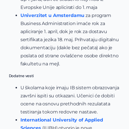
Evropske Unije aplicirati do 1. maja
Univerzitet u Amsterdamu
za program
Business Administration imaće rok za
apliciranje 1. april, dok je rok za dostavu
sertifikata jezika 18. maj. Prihvataju digitalnu
dokumentaciju (dakle bez pečata) ako je
poslata od strane ovlašćene osobe direktno
fakultetu na mejl.
Dodatne vesti
U školama koje imaju IB sistem obrazovanja
završni ispiti su otkazani. Učenici će dobiti
ocene na osnovu prethodnih rezulatata
testiranja tokom redovne nastave.
International University of Applied
Sciences
(IUBH) otvorio je nove