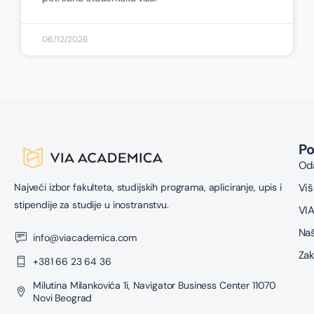
06/12/2026
P
Oda
Najveći izbor fakulteta, studijskih programa, apliciranje, upis i
Viš
stipendije za studije u inostranstvu.
VIA
Naš
info@viacademica.com
Zak
+381 66 23 64 36
Milutina Milankovića 1i, Navigator Business Center 11070
Novi Beograd