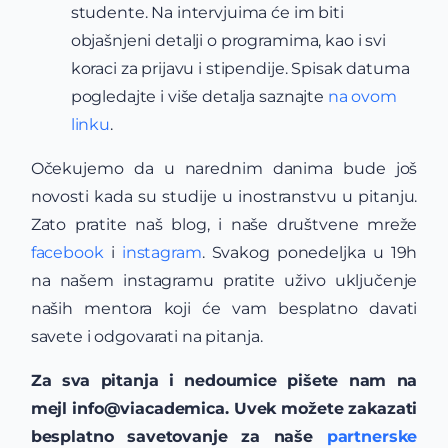
studente. Na intervjuima će im biti
objašnjeni detalji o programima, kao i svi
koraci za prijavu i stipendije. Spisak datuma
pogledajte i više detalja saznajte
na ovom
linku
.
Očekujemo da u narednim danima bude još
novosti kada su studije u inostranstvu u pitanju.
Zato pratite naš blog, i naše društvene mreže
facebook
i
instagram
. Svakog ponedeljka u 19h
na našem instagramu pratite uživo uključenje
naših mentora koji će vam besplatno davati
savete i odgovarati na pitanja.
Za sva pitanja i nedoumice pišete nam na
mejl info@viacademica. Uvek možete zakazati
besplatno savetovanje za naše
partnerske