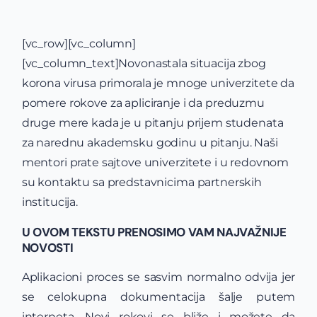
[vc_row][vc_column]
[vc_column_text]
Novonastala situacija zbog
korona virusa primorala je mnoge univerzitete da
pomere rokove za apliciranje i da preduzmu
druge mere kada je u pitanju prijem studenata
za narednu akademsku godinu u pitanju. Naši
mentori prate sajtove univerzitete i u redovnom
su kontaktu sa predstavnicima partnerskih
institucija.
U OVOM TEKSTU PRENOSIMO VAM NAJVAŽNIJE
NOVOSTI
Aplikacioni proces se sasvim normalno odvija jer
se celokupna dokumentacija šalje putem
interneta. Novi rokovi se bliže i možete da