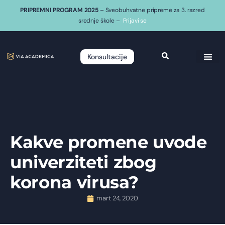
PRIPREMNI PROGRAM 2025
– Sveobuhvatne pripreme za 3. razred
srednje škole –
Prijavi se
Konsultacije
Kakve promene uvode
univerziteti zbog
korona virusa?
mart 24, 2020