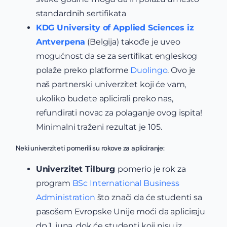
standardnih sertifikata
KDG University of Applied Sciences iz
Antverpena
(Belgija) takođe je uveo
mogućnost da se za sertifikat engleskog
polaže preko platforme
Duolingo
. Ovo je
naš partnerski univerzitet koji će vam,
ukoliko budete aplicirali preko nas,
refundirati novac za polaganje ovog ispita!
Minimalni traženi rezultat je 105.
Neki univerziteti pomerili su rokove za apliciranje:
Univerzitet Tilburg
pomerio je rok za
program
BSc International Business
Administration
što znači da će studenti sa
pasošem Evropske Unije moći da apliciraju
dp 1. juna, dok će studenti koji nisu iz