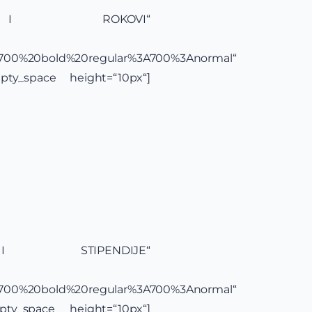
SLOVI I ROKOVI“
yle:700%20bold%20regular%3A700%3Anormal“
mpty_space height=“10px“]
NE I STIPENDIJE“
yle:700%20bold%20regular%3A700%3Anormal“
mpty_space height=“10px“]