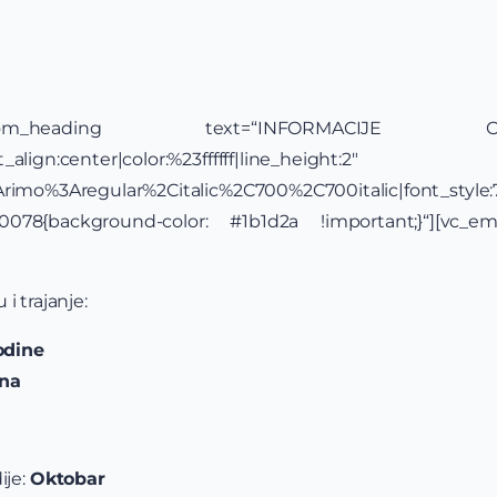
][vc_custom_heading text=“INFORMAC
align:center|color:%23ffffff|line_height:2″
y:Arimo%3Aregular%2Citalic%2C700%2C700italic|font_st
30078{background-color: #1b1d2a !important;}“][vc_e
i trajanje:
odine
ina
ije:
Oktobar