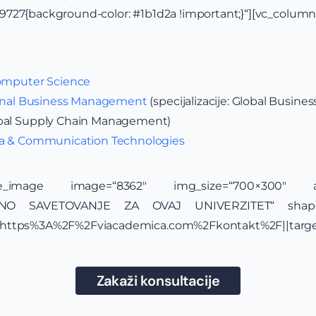
727{background-color: #1b1d2a !important;}“][vc_column
Computer Science
ional Business Management
(specijalizacije: Global Busines
bal Supply Chain Management)
ia & Communication Technologies
ingle_image image=“8362″ img_size=“700×300″ ali
ATNO SAVETOVANJE ZA OVAJ UNIVERZITET“ shape=“
:https%3A%2F%2Fviacademica.com%2Fkontakt%2F||target
Zakaži konsultacije