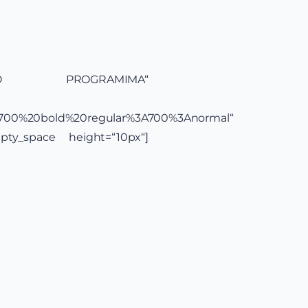
IJE O PROGRAMIMA“
yle:700%20bold%20regular%3A700%3Anormal“
mpty_space height=“10px“]