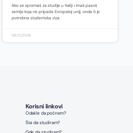
Ako se spremaš za studije u Italiji i imaš pasoš
zemlje koja ne pripada Evropskoj uniji, onda ti je
potrebna studentska viza.
06/12/2026
Korisni linkovi
Odakle da počnem?
Šta da studiram?
Gde da studiram?