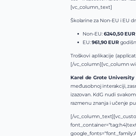
[vc_column_text]
Školarine za Non-EU i EU dr
Non-EU:
6240,50
EU
EU:
961,90
EUR
godišn
Troškovi aplikacije (applica
[/vc_column][vc_column wi
Karel de Grote University
međusobnoj interakciji, zas
izazovan. KdG nudi svakom 
razmenu znanja i učenje put
[/vc_column_text][v
font_container=“tag:h4|text_
google_fonts=“font_famil