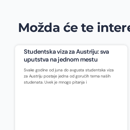
Možda će te intere
Studentska viza za Austriju: sva
uputstva na jednom mestu
Svake godine od juna do avgusta studentska viza
za Austriju postaje jedna od gorućih tema naših
studenata. Uvek je mnogo pitanja i