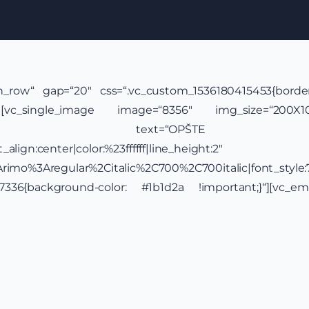
ch_row“ gap=“20″ css=“.vc_custom_1536180415453{border-
][vc_single_image image=“8356″ img_size=“200X1
_heading text=“OPŠTE I
align:center|color:%23ffffff|line_height:2″
y:Arimo%3Aregular%2Citalic%2C700%2C700italic|font_st
37336{background-color: #1b1d2a !important;}“][vc_e