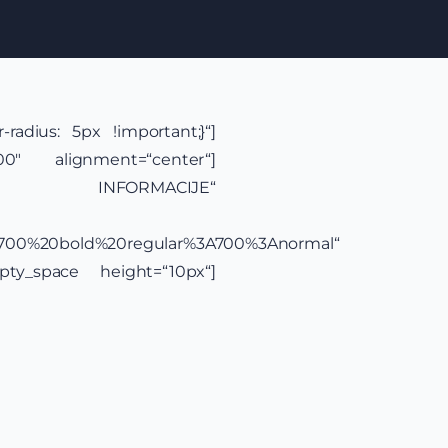
radius: 5px !important;}“]
00″ alignment=“center“]
NFORMACIJE“
yle:700%20bold%20regular%3A700%3Anormal“
mpty_space height=“10px“]