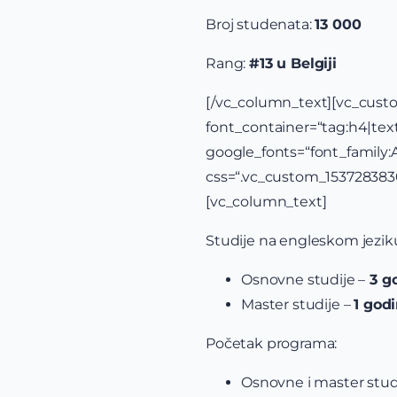
Broj studenata:
13 000
Rang:
#13 u Belgiji
[/vc_column_text
font_container=“tag:h4|text_
google_fonts=“font_famil
css=“.vc_custom_15372838
[vc_column_text]
Studije na engleskom jeziku 
Osnovne studije –
3 g
Master studije –
1 god
Početak programa:
Osnovne i master stud