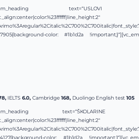
xt][vc_custom_heading text=“U
align:center|color:%23ffffff|line_height:2″
y:Arimo%3Aregular%2Citalic%2C700%2C700italic|font_st
57905{background-color: #1b1d2a !important;}“][vc_e
78,
IELTS
6.0,
Cambridge
168,
Duolingo English test
105
t][vc_custom_heading text=“ŠKOLARI
align:center|color:%23ffffff|line_height:2″
y:Arimo%3Aregular%2Citalic%2C700%2C700italic|font_st
24127{background-color: #1b1d2a !important;}“][vc_e