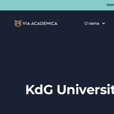
PRIP
O nama
KdG Universit