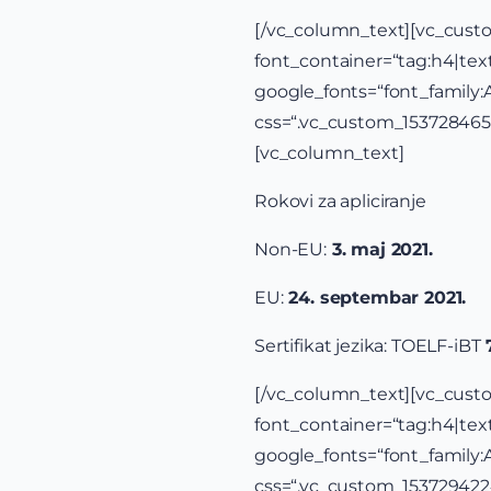
[/vc_column_te
font_container=“tag:h4|text_
google_fonts=“font_famil
css=“.vc_custom_15372846
[vc_column_text]
Rokovi za apliciranje
Non-EU:
3. maj 2021.
EU:
24. septembar 2021.
Sertifikat jezika: TOELF-iBT
[/vc_column_tex
font_container=“tag:h4|text_
google_fonts=“font_famil
css=“.vc_custom_15372942