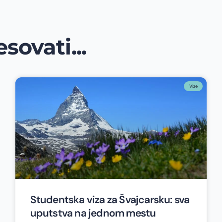
sovati...
Vize
Studentska viza za Švajcarsku: sva
uputstva na jednom mestu