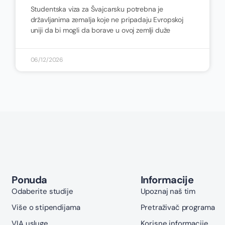
Studentska viza za Švajcarsku potrebna je
državljanima zemalja koje ne pripadaju Evropskoj
uniji da bi mogli da borave u ovoj zemlji duže
06/12/2026
Ponuda
Informacije
Odaberite studije
Upoznaj naš tim
Više o stipendijama
Pretraživač programa
VIA usluge
Korisne informacije