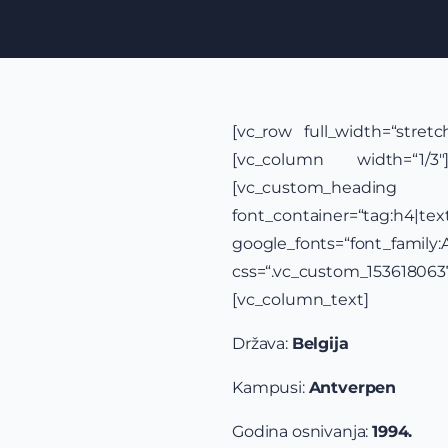
[vc_row full_width=“stret
[vc_column width=“1/3″
[vc_custom
font_container=“tag:h4|text_
google_fonts=“font_famil
css=“.vc_custom_15361806
[vc_column_text]
Država:
Belgija
Kampusi:
Antverpen
Godina osnivanja:
1994.