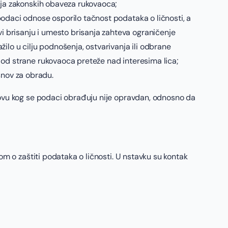
enja zakonskih obaveza rukovaoca;
 podaci odnose osporilo tačnost podataka o ličnosti, a
i brisanju i umesto brisanja zahteva ograničenje
žilo u cilju podnošenja, ostvarivanja ili odbrane
u od strane rukovaoca preteže nad interesima lica;
snov za obradu.
novu kog se podaci obrađuju nije opravdan, odnosno da
om o zaštiti podataka o ličnosti. U nstavku su kontak