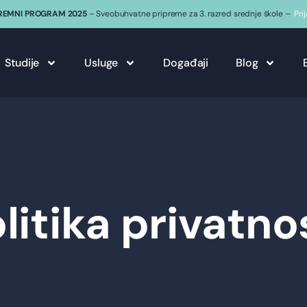
REMNI PROGRAM 2025
– Sveobuhvatne pripreme za 3. razred srednje škole –
Pri
Studije
Usluge
Događaji
Blog
litika privatno