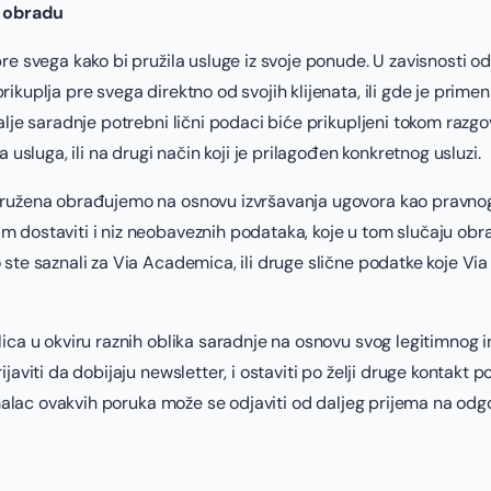
a obradu
re svega kako bi pružila usluge iz svoje ponude. U zavisnosti od
uplja pre svega direktno od svojih klijenata, ili gde je primenlji
alje saradnje potrebni lični podaci biće prikupljeni tokom raz
 usluga, ili na drugi način koji je prilagođen konkretnog usluzi.
pružena obrađujemo na osnovu izvršavanja ugovora kao pravnog 
 dostaviti i niz neobaveznih podataka, koje u tom slučaju obr
ste saznali za Via Academica, ili druge slične podatke koje Via
ca u okviru raznih oblika saradnje na osnovu svog legitimnog int
javiti da dobijaju newsletter, i ostaviti po želji druge kontak
imalac ovakvih poruka može se odjaviti od daljeg prijema na odgo