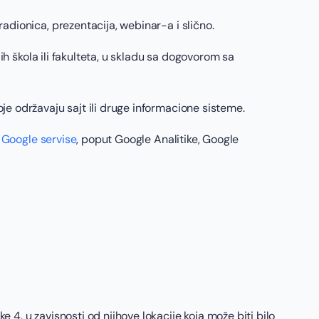
dionica, prezentacija, webinar-a i slično.
ih škola ili fakulteta, u skladu sa dogovorom sa
e održavaju sajt ili druge informacione sisteme.
i
Google servise
, poput Google Analitike, Google
4, u zavisnosti od njihove lokacije koja može biti bilo