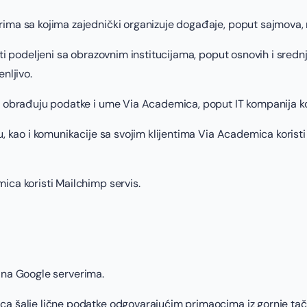
ima sa kojima zajednički organizuje događaje, poput sajmova, ra
ti podeljeni sa obrazovnim institucijama, poput osnovih i srednj
nljivo.
i obrađuju podatke i ume Via Academica, poput IT kompanija koj
u, kao i komunikacije sa svojim klijentima Via Academica korist
ica koristi Mailchimp servis.
 i na Google serverima.
a šalje lične podatke odgovarajućim primaocima iz gornje tačke 