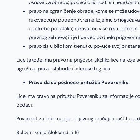
osnova za obradu; podaci o ličnosti su nezakonito 
pravo na ograničenje obrade, kome se može udovolji
rukovaocu je potrebno vreme koje mu omogućava da 
upotrebe podataka; rukovaocu više nisu potrebni pod
pravnog zahteva; ili je lice već podnelo prigovor 
pravo da u bilo kom trenutku povuče svoj pristan
Lice takođe ima pravo na prigovor, ukoliko lice na koj
ugrožava prava, slobode i interese tog lica.
Pravo da se podnese pritužba Povereniku
Lice ima pravo na pritužbu Povereniku za informacije od 
podaci:
Poverenik za informacije od javnog značaja i zaštitu pod
Bulevar kralja Aleksandra 15