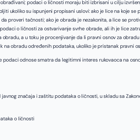
obrađivani; podaci o ličnosti moraju biti izbrisani u cilju izvrš
ti ukoliko su ispunjeni propisani uslovi: ako je lice na koje se
proveri tačnosti; ako je obrada je nezakonita, a lice se protiv
aci o ličnosti za ostvarivanje svrhe obrade, ali ih je lice zatra
na obradu, a u toku je procenjivanje da li pravni osnov za obrad
ak na obradu određenih podataka, ukoliko je pristanak pravni o
e se podaci odnose smatra da legitimni interes rukovaoca na os
javnog značaja i zaštitu podataka o ličnosti, u skladu sa Zakon
ataka o ličnosti