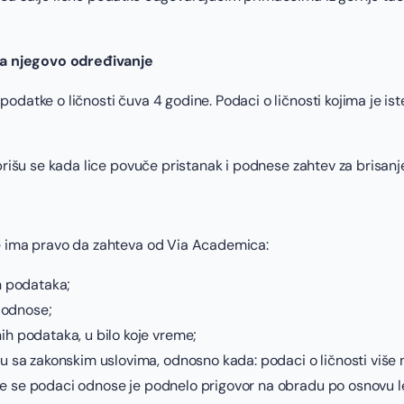
 za njegovo određivanje
odatke o ličnosti čuva 4 godine. Podaci o ličnosti kojima je i
 brišu se kada lice povuče pristanak i podnese zahtev za brisan
se ima pravo da zahteva od Via Academica:
h podataka;
a odnose;
ih podataka, u bilo koje vreme;
du sa zakonskim uslovima, odnosno kada: podaci o ličnosti više 
a koje se podaci odnose je podnelo prigovor na obradu po osnov