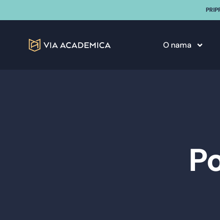
PRIP
O nama
Po