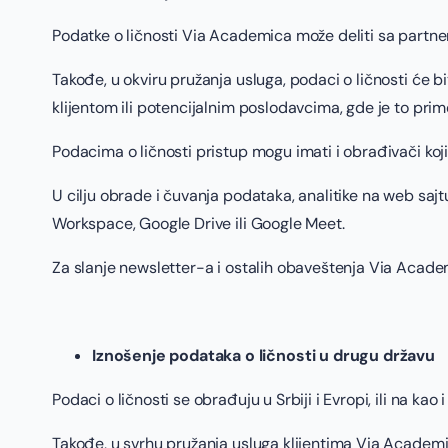
Podatke o ličnosti Via Academica može deliti sa partner
Takođe, u okviru pružanja usluga, podaci o ličnosti će bi
klijentom ili potencijalnim poslodavcima, gde je to prime
Podacima o ličnosti pristup mogu imati i obrađivači koj
U cilju obrade i čuvanja podataka, analitike na web sajt
Workspace, Google Drive ili Google Meet.
Za slanje newsletter-a i ostalih obaveštenja Via Academ
Iznošenje podataka o ličnosti u drugu državu
Podaci o ličnosti se obrađuju u Srbiji i Evropi, ili na kao
Takođe, u svrhu pružanja usluga klijentima Via Academic