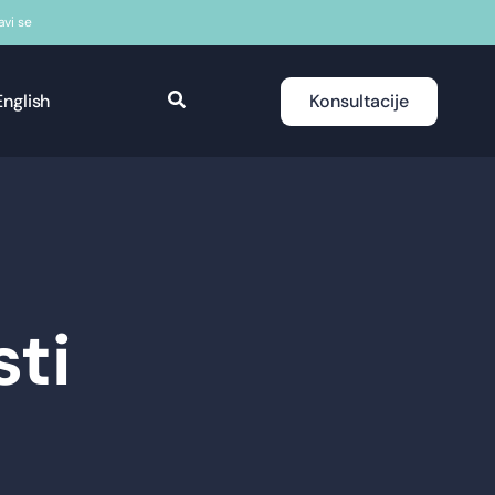
javi se
English
Konsultacije
sti