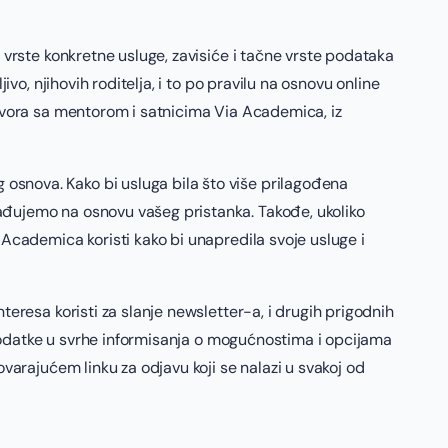
 vrste konkretne usluge, zavisiće i tačne vrste podataka
vo, njihovih roditelja, i to po pravilu na osnovu online
govora sa mentorom i satnicima Via Academica, iz
osnova. Kako bi usluga bila što više prilagođena
ađujemo na osnovu vašeg pristanka. Takođe, ukoliko
 Academica koristi kako bi unapredila svoje usluge i
eresa koristi za slanje newsletter-a, i drugih prigodnih
t podatke u svrhe informisanja o mogućnostima i opcijama
varajućem linku za odjavu koji se nalazi u svakoj od