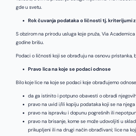
gde u svetu.
Rok čuvanja podataka o ličnosti tj. kriterijumi
S obzirom na prirodu usluga koje pruža, Via Academica p
godine brišu.
Podaci o ličnosti koji se obrađuju na osnovu pristanka,
Pravo lica na koje se podaci odnose
Bilo koje lice na koje se podaci koje obrađujemo odno
da ga istinito i potpuno obavesti o obradi njegovi
pravo na uvid i/ili kopiju podataka koji se na njeg
pravo na ispravku i dopunu pogrešnih ili nepotpun
pravo na brisanje, kome se može udovoljiti u skla
prikupljeni ili na drugi način obrađivani; lice n