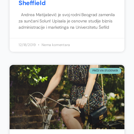
Sheffield
Andrea Matijašević je svoj rodni Beograd zamenila
za sunčani Solun! Upisala je osnovne studije biznis
administracije i marketinga na Univerzitetu Šefild
12/18/2019
Nema komentara
PRIČE VIA STUDENATA