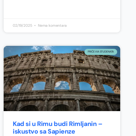
02/19/2025
Nema komentara
PRIČE VIA STUDENATA
Kad si u Rimu budi Rimljanin –
iskustvo sa Sapienze