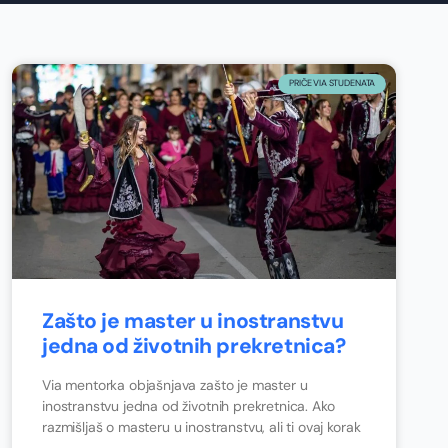
PRIČE VIA STUDENATA
Zašto je master u inostranstvu
jedna od životnih prekretnica?
Via mentorka objašnjava zašto je master u
inostranstvu jedna od životnih prekretnica. Ako
razmišljaš o masteru u inostranstvu, ali ti ovaj korak