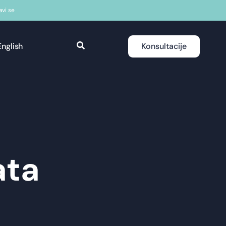
javi se
English
Konsultacije
ata