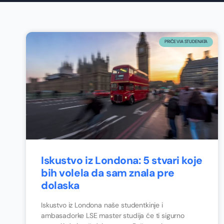
PRIČE VIA STUDENATA
Iskustvo iz Londona: 5 stvari koje
bih volela da sam znala pre
dolaska
Iskustvo iz Londona naše studentkinje i
ambasadorke LSE master studija će ti sigurno