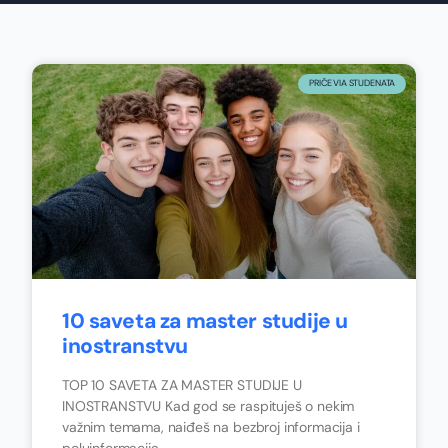
PRIČE VIA STUDENATA
10 saveta za master studije u
inostranstvu
TOP 10 SAVETA ZA MASTER STUDIJE U
INOSTRANSTVU Kad god se raspituješ o nekim
važnim temama, naiđeš na bezbroj informacija i