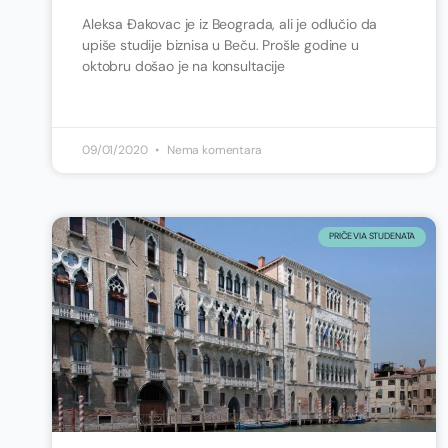
Aleksa Đakovac je iz Beograda, ali je odlučio da
upiše studije biznisa u Beču. Prošle godine u
oktobru došao je na konsultacije
09/01/2020
Nema komentara
PRIČE VIA STUDENATA