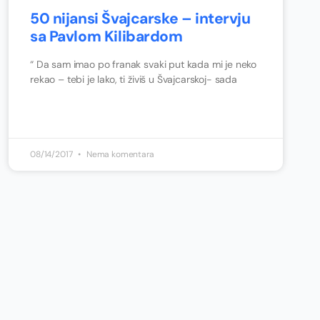
50 nijansi Švajcarske – intervju
sa Pavlom Kilibardom
“ Da sam imao po franak svaki put kada mi je neko
rekao – tebi je lako, ti živiš u Švajcarskoj- sada
08/14/2017
Nema komentara