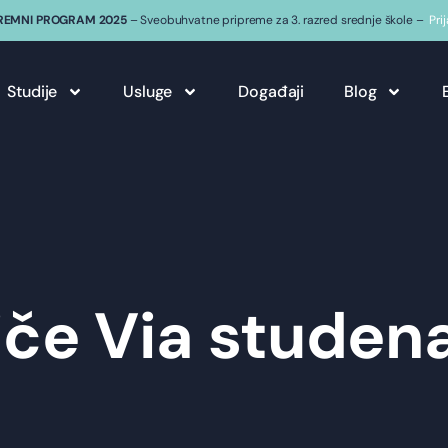
REMNI PROGRAM 2025
– Sveobuhvatne pripreme za 3. razred srednje škole –
Pri
Studije
Usluge
Događaji
Blog
iče Via studen