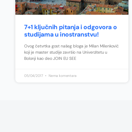
7+1 ključnih pitanja i odgovora o
studijama u inostranstvu!
Ovog četvrtka gost našeg bloga je Milan Milenković
koji je master studije završio na Univerzitetu u
Bolonji kao deo JOIN EU SEE
05/04/2017
Nema komentara