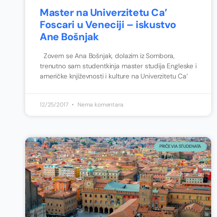
Master na Univerzitetu Ca’
Foscari u Veneciji – iskustvo
Ane Bošnjak
Zovem se Ana Bošnjak, dolazim iz Sombora,
trenutno sam studentkinja master studija Engleske i
američke književnosti i kulture na Univerzitetu Ca’
12/25/2017
Nema komentara
PRIČE VIA STUDENATA