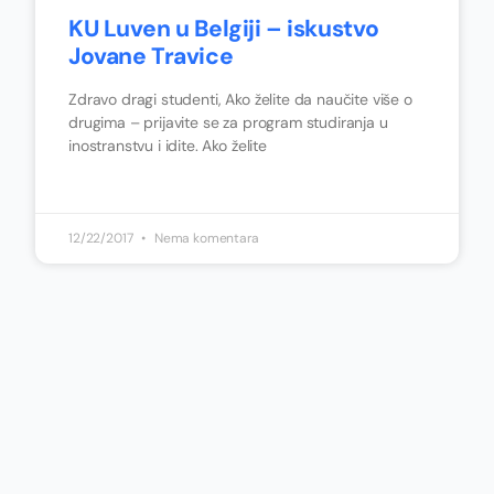
KU Luven u Belgiji – iskustvo
Jovane Travice
Zdravo dragi studenti, Ako želite da naučite više o
drugima – prijavite se za program studiranja u
inostranstvu i idite. Ako želite
12/22/2017
Nema komentara