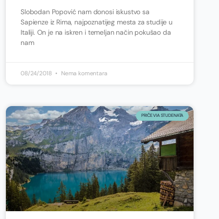
Slobodan Popović nam donosi iskustvo sa
Sapienze iz Rima, najpoznatijeg mesta za studije u
Italiji. On je na iskren i temeljan način pokušao da
nam
08/24/2018
Nema komentara
PRIČE VIA STUDENATA