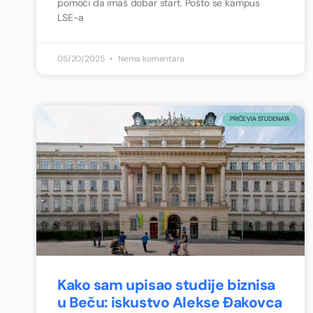
pomoći da imaš dobar start. Pošto se kampus
LSE-a
05/20/2025
Nema komentara
PRIČE VIA STUDENATA
Kako sam upisao studije biznisa
u Beču: iskustvo Alekse Đakovca