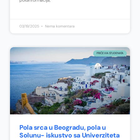
poluinformacija,
03/19/2025
Nema komentara
PRIČE VIA STUDENATA
Pola srca u Beogradu, pola u
Solunu- iskustvo sa Univerziteta