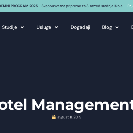
REMNI PROGRAM 2025
– Sveobuhvatne pripreme za 3. razred srednje škole –
Pri
Studije
Usluge
Događaji
Blog
Hotel Management
avgust 11, 2019