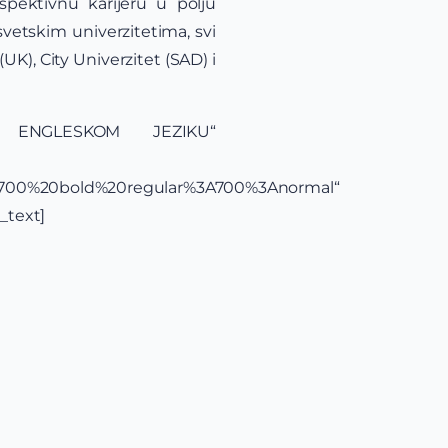
pektivnu karijeru u polju
svetskim univerzitetima, svi
K), City Univerzitet (SAD) i
NA ENGLESKOM JEZIKU“
yle:700%20bold%20regular%3A700%3Anormal“
_text]