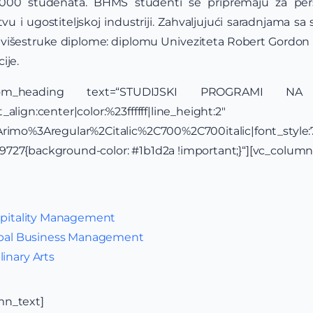
000 studenata. BHMS studenti se pripremaju za pers
 i ugostiteljskoj industriji. Zahvaljujući saradnjama sa 
 višestruke diplome: diplomu Univeziteta Robert Gordon (U
ije.
c_custom_heading text=“STUDIJSKI PROGRAMI 
align:center|color:%23ffffff|line_height:2″
y:Arimo%3Aregular%2Citalic%2C700%2C700italic|font_st
727{background-color: #1b1d2a !important;}“][vc_column
ospitality Management
lobal Business Management
inary Arts
mn_text]