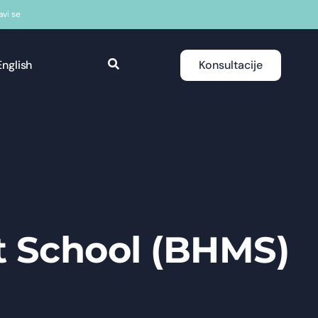
javi se
English
Konsultacije
 School (BHMS)