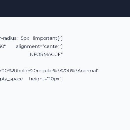
radius: 5px !important;}“]
30″ alignment=“center“]
NFORMACIJE“
yle:700%20bold%20regular%3A700%3Anormal“
mpty_space height=“10px“]