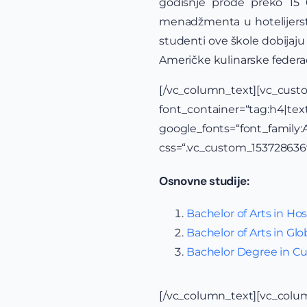
godišnje prođe preko 15 
menadžmenta u hotelijerstvu
studenti ove škole dobijaju
Američke kulinarske federac
[/vc_column_text][v
font_container=“tag:h4|text_
google_fonts=“font_famil
css=“.vc_custom_1537286369
Osnovne studije:
Bachelor of Arts in H
Bachelor of Arts in G
Bachelor Degree in Cul
[/vc_column_text][vc_colu