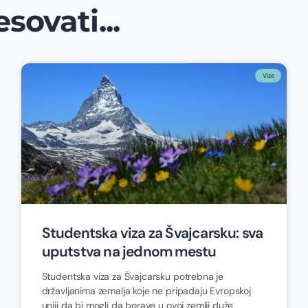
sovati...
Vize
Studentska viza za Švajcarsku: sva
uputstva na jednom mestu
Studentska viza za Švajcarsku potrebna je
državljanima zemalja koje ne pripadaju Evropskoj
uniji da bi mogli da borave u ovoj zemlji duže