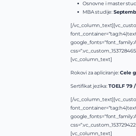
Osnovne i master stud
MBA studije:
Septemb
[/vc_column_te
font_container=“tag:h4|text_
google_fonts=“font_famil
css=“.vc_custom_15372846
[vc_column_text]
Rokovi za apliciranje:
Cele 
Sertifikat jezika:
TOELF 79 /
[/vc_column_tex
font_container=“tag:h4|text_
google_fonts=“font_famil
css=“.vc_custom_15372942
[vc_column_text]