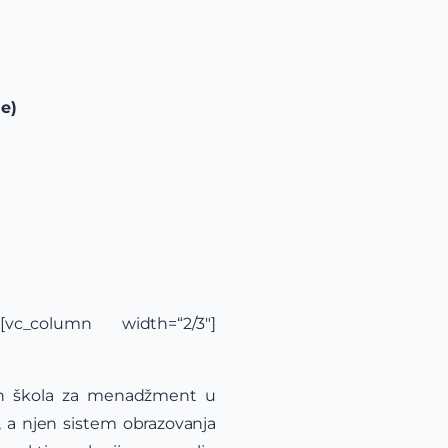
e)
n][vc_column width=“2/3″]
kih škola za menadžment u
, a njen sistem obrazovanja