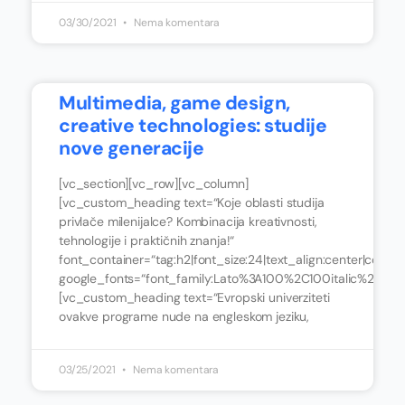
03/30/2021
Nema komentara
Multimedia, game design,
creative technologies: studije
nove generacije
[vc_section][vc_row][vc_column]
[vc_custom_heading text=“Koje oblasti studija
privlače milenijalce? Kombinacija kreativnosti,
tehnologije i praktičnih znanja!“
font_container=“tag:h2|font_size:24|text_align:center|color:
google_fonts=“font_family:Lato%3A100%2C100italic%2C3
[vc_custom_heading text=“Evropski univerziteti
ovakve programe nude na engleskom jeziku,
03/25/2021
Nema komentara