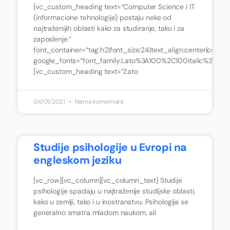
[vc_custom_heading text=“Computer Science i IT
(informacione tehnologije) postaju neke od
najtraženijih oblasti kako za studiranje, tako i za
zaposlenje.“
font_container=“tag:h2|font_size:24|text_align:center|color:
google_fonts=“font_family:Lato%3A100%2C100italic%2C3
[vc_custom_heading text=“Zato
04/01/2021
Nema komentara
Studije psihologije u Evropi na
engleskom jeziku
[vc_row][vc_column][vc_column_text] Studije
psihologije spadaju u najtraženije studijske oblasti,
kako u zemlji, tako i u inostranstvu. Psihologija se
generalno smatra mladom naukom, ali