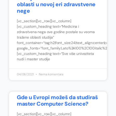
oblasti u novoj eri zdravstvene
nege
[vc_section][vc_row][vc_column]
[vc_custom_heading text=“Medicina i
zdravstvena nega ove godine postale su veoma
tražene oblasti studija“
font_container=“tag:h2|font_size:24|text_align:center|color:
google_fonts=“font_family:Lato%3A100%2C100italic%2C3
[vc_custom_heading text=“Sve više univeziteta
nudi i master studije
04/06/2021
Nema komentara
Gde u Evropi možeš da studiraš
master Computer Science?
[vc_section][vc_row][vc_column]