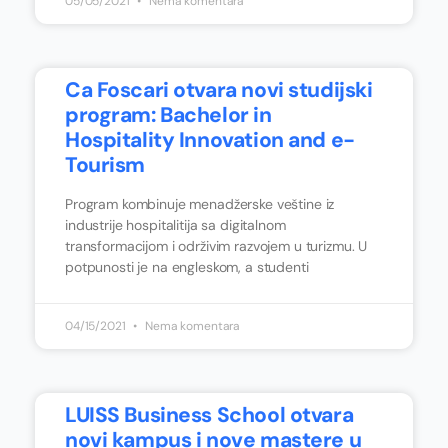
05/05/2021
Nema komentara
Ca Foscari otvara novi studijski
program: Bachelor in
Hospitality Innovation and e-
Tourism
Program kombinuje menadžerske veštine iz
industrije hospitalitija sa digitalnom
transformacijom i održivim razvojem u turizmu. U
potpunosti je na engleskom, a studenti
04/15/2021
Nema komentara
LUISS Business School otvara
novi kampus i nove mastere u