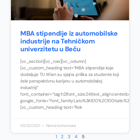
MBA stipendije iz automobilske
industrije na Tehničkom
univerzitetu u Beču
[vc_section][vc_row][vc_column]
[vc_custom_heading text=“MBA stipendije koje
dodeljuje TU Wien su sjajna prilika za studente koji
žele perspektivnu karijeru u automobilskoj
industriji“
font_container=“tag:h2|font_size:24|text_align:center|color:
google_fonts=“font_family:Lato%3A100%2C100italic%2C3
[vc_custom_heading text=“Rok
02/22/2021
Nema komentara
1
2
3
4
5