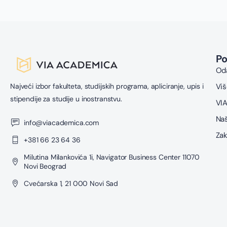
P
Oda
Najveći izbor fakulteta, studijskih programa, apliciranje, upis i
Viš
stipendije za studije u inostranstvu.
VIA
Naš
info@viacademica.com
Zak
+381 66 23 64 36
Milutina Milankovića 1i, Navigator Business Center 11070
Novi Beograd
Cvećarska 1, 21 000 Novi Sad