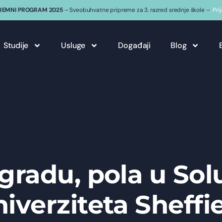
REMNI PROGRAM 2025
– Sveobuhvatne pripreme za 3. razred srednje škole –
Pri
Studije
Usluge
Događaji
Blog
gradu, pola u Sol
iverziteta Sheffi