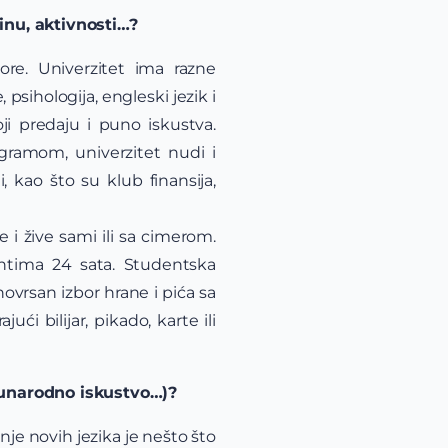
inu, aktivnosti…?
re. Univerzitet ima razne
psihologija, engleski jezik i
ji predaju i puno iskustva.
gramom, univerzitet nudi i
 kao što su klub finansija,
i žive sami ili sa cimerom.
ntima 24 sata. Studentska
novrsan izbor hrane i pića sa
 bilijar, pikado, karte ili
đunarodno iskustvo…)?
nje novih jezika je nešto što