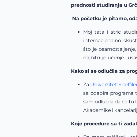
prednosti studiranja u Gr
Na početku je pitamo, oda
Moj tata i stric stud
internacionalno iskus
što je osamostaljenje
najbitnije, učenje i u
Kako si se odlučila za pro
Za
Univerzitet Sheffil
se odabira programa 
sam odlučila da će to 
Akademike i kancelarij
Koje procedure su ti zadal