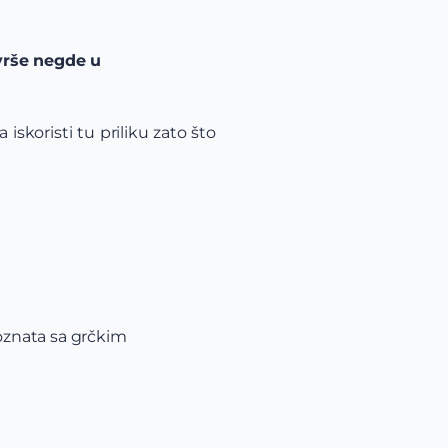
avrše negde u
iskoristi tu priliku zato što
oznata sa grčkim