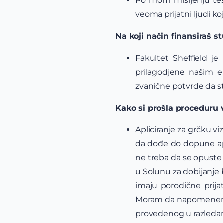
Po mom mišljenju teš
veoma prijatni ljudi 
Na koji način finansiraš s
Fakultet Sheffield j
prilagodjene našim 
zvanične potvrde da st
Kako si prošla proceduru 
Apliciranje za grčku v
da dođe do dopune apl
ne treba da se opuste
u Solunu za dobijanje b
imaju porodične prijat
Moram da napomenem d
provedenog u razledanj