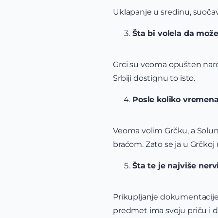
Uklapanje u sredinu, suoča
Šta bi volela da mož
Grci su veoma opušten narod,
Srbiji dostignu to isto.
Posle koliko vremena
Veoma volim Grčku, a Solun k
braćom. Zato se ja u Grčkoj
Šta te je najviše nerv
Prikupljanje dokumentacije 
predmet ima svoju priču i d