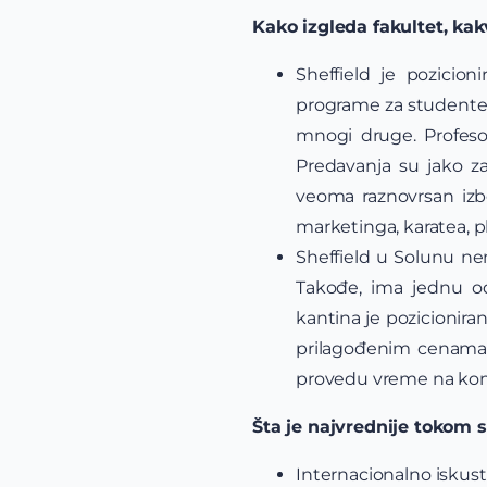
Kako izgleda fakultet, ka
Sheffield je pozicio
programe za studente s
mnogi druge. Profesor
Predavanja su jako z
veoma raznovrsan izbo
marketinga, karatea, pl
Sheffield u Solunu ne
Takođe, ima jednu od
kantina je pozicioniran
prilagođenim cenama za
provedu vreme na ko
Šta je najvrednije tokom 
Internacionalno iskustv