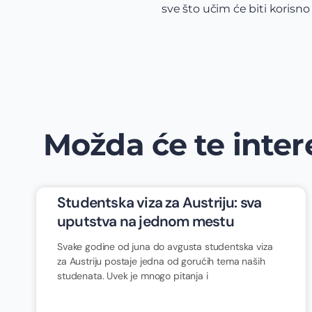
sve što učim će biti korisno
Možda će te intere
Studentska viza za Austriju: sva
uputstva na jednom mestu
Svake godine od juna do avgusta studentska viza
za Austriju postaje jedna od gorućih tema naših
studenata. Uvek je mnogo pitanja i