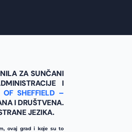
NILA ZA SUNČANI
MINISTRACIJE I
 OF SHEFFIELD –
ANA I DRUŠTVENA.
STRANE JEZIKA.
m, ovaj grad i koje su to