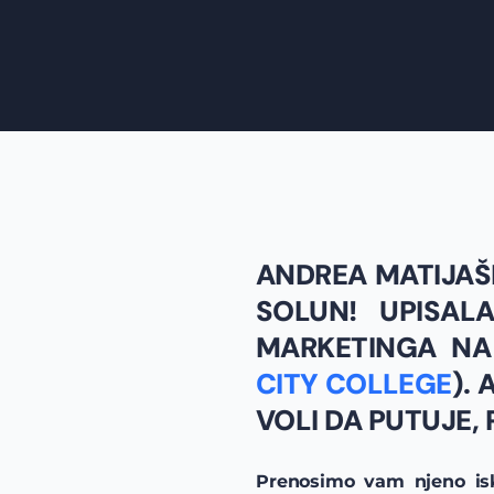
ANDREA MATIJAŠ
SOLUN! UPISAL
MARKETINGA NA 
CITY COLLEGE
).
VOLI DA PUTUJE,
Prenosimo vam njeno isku