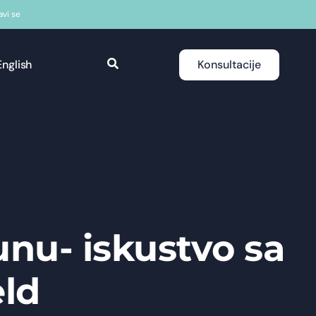
javi se
English
Konsultacije
unu- iskustvo sa
eld