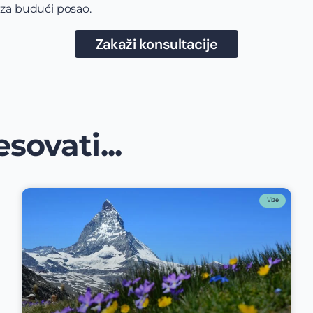
 za budući posao.
Zakaži konsultacije
sovati...
Vize