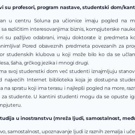
kvi su profesori, program nastave, studentski dom/kant
niran u centru Soluna pa učionice imaju pogled na mo
a različitim interesovanjima: biznis, kompjuterske nauke, 
i su pažljivo odabrani, imaju doktorate iz predmeta ko
animljiva! Pored obaveznih predmeta povezanih za pro
r studenskih klubova u koji može bilo ko da se učlani,
esa, šaha, grčkog jezika i mnogi drugi.
ma svoj studenstki dom već studenti iznajmljuju stanove 
 najvećih Internet biblioteka koja je dostupna stude
a na spratu koji ima terasu i najlepši pogled na more, raz
 studente. U kantini studenti mogu da se opuste igrajući
mpjuteru.
studija u inostranstvu (mreža ljudi, samostalnost, me
o, samostalnost, upoznavanje ljudi iz raznih zemalja i uče