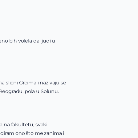
no bih volela da ljudi u
a slični Grcima i nazivaju se
 Beogradu, pola u Solunu.
 na fakultetu, svaki
tudiram ono što me zanima i