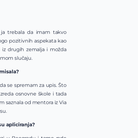
ih ja trebala da imam takvo
ogo pozitivnih aspekata kao
i iz drugih zemalja i možda
u mom slučaju.
ormisala?
 da se spremam za upis. Što
zreda osnovne škole i tada
sam saznala od mentora iz Via
su.
u apliciranja?