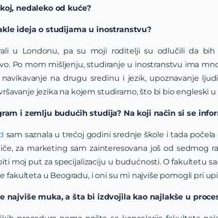
čkoj, nedaleko od kuće?
kle ideja o studijama u inostranstvu?
irali u Londonu, pa su moji roditelji su odlučili da b
tvo. Po mom mišljenju, studiranje u inostranstvu ima mn
, navikavanje na drugu sredinu i jezik, upoznavanje ljud
savršavanje jezika na kojem studiramo, što bi bio engleski 
gram i zemlju budućih studija? Na koji način si se inf
ed
sam saznala u trećoj godini srednje škole i tada počela
tiče, za marketing sam zainteresovana još od sedmog ra
biti moj put za specijalizaciju u budućnosti. O fakultetu 
e fakulteta u Beogradu, i oni su mi najviše pomogli pri upi
e najviše muka, a šta bi izdvojila kao najlakše u proces