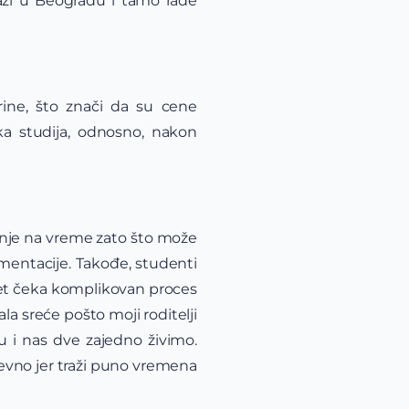
azi u Beogradu i tamo rade
rine, što znači da su cene
a studija, odnosno, nakon
ranje na vreme zato što može
mentacije. Takođe, studenti
pet čeka komplikovan proces
la sreće pošto moji roditelji
tu i nas dve zajedno živimo.
vno jer traži puno vremena