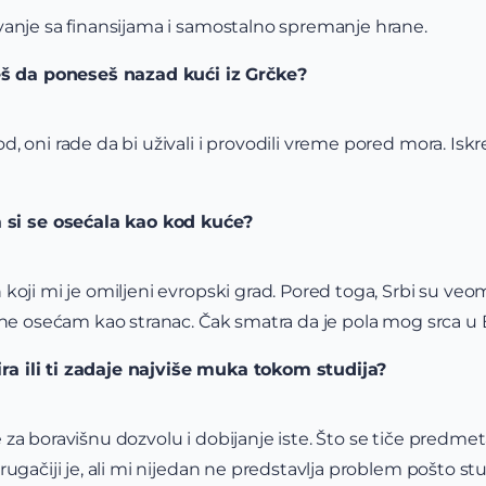
vanje sa finansijama i samostalno spremanje hrane.
eš da poneseš nazad kući iz Grčke?
 oni rade da bi uživali i provodili vreme pored mora. Iskre
 si se osećala kao kod kuće?
oji mi je omiljeni evropski grad. Pored toga, Srbi su veom
 ne osećam kao stranac. Čak smatra da je pola mog srca u
ira ili ti zadaje najviše muka tokom studija?
za boravišnu dozvolu i dobijanje iste. Što se tiče predmeta
rugačiji je, ali mi nijedan ne predstavlja problem pošto s