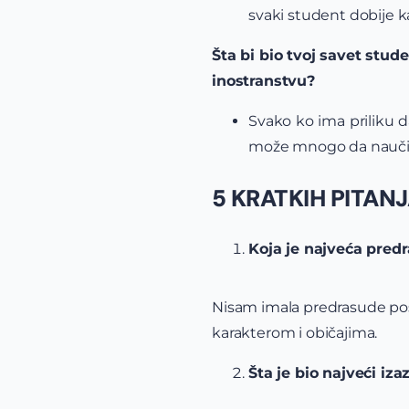
svaki student dobije k
Šta bi bio tvoj savet stud
inostranstvu?
Svako ko ima priliku d
može mnogo da nauči i
5 KRATKIH PITAN
Koja je najveća predr
Nisam imala predrasude poš
karakterom i običajima.
Šta je bio najveći iza