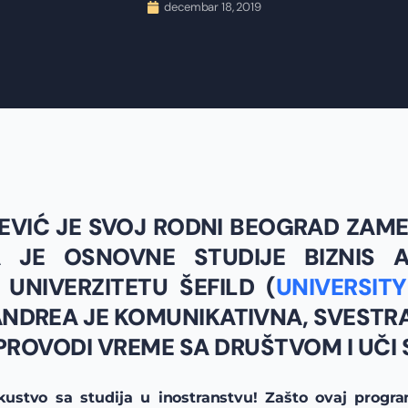
decembar 18, 2019
EVIĆ JE SVOJ RODNI BEOGRAD ZAME
A JE OSNOVNE STUDIJE BIZNIS AD
UNIVERZITETU ŠEFILD (
UNIVERSITY
 ANDREA JE KOMUNIKATIVNA, SVESTR
 PROVODI VREME SA DRUŠTVOM I UČI 
stvo sa studija u inostranstvu! Zašto ovaj progra