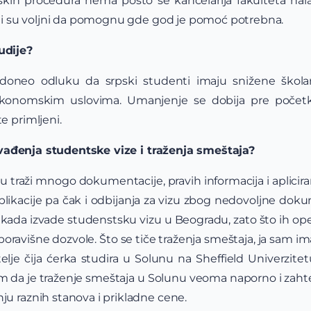
kih procedura nema pošto se kancelarija fakulteta nal
koji su voljni da pomognu gde god je pomoć potrebna.
tudije?
e doneo odluku da srpski studenti imaju snižene škola
ekonomskim uslovima. Umanjenje se dobija pre početk
e primljeni.
vađenja studentske vize i traženja smeštaja?
izu traži mnogo dokumentacije, pravih informacija i aplici
ikacije pa čak i odbijanja za vizu zbog nedovoljne doku
 kada izvade studenstsku vizu u Beogradu, zato što ih o
oravišne dozvole. Što se tiče traženja smeštaja, ja sam ima
elje čija ćerka studira u Solunu na Sheffield Univerzite
a je traženje smeštaja u Solunu veoma naporno i zahte
u raznih stanova i prikladne cene.