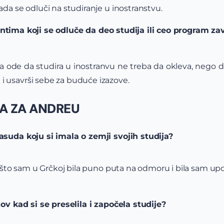
ada se odluči na studiranje u inostranstvu.
entima koji se odluče da deo studija ili ceo program z
a ode da studira u inostranvu ne treba da okleva, nego da 
 usavrši sebe za buduće izazove.
JA ZA ANDREU
asuda koju si imala o zemji svojih studija?
to sam u Grčkoj bila puno puta na odmoru i bila sam up
zov kad si se preselila i započela studije?