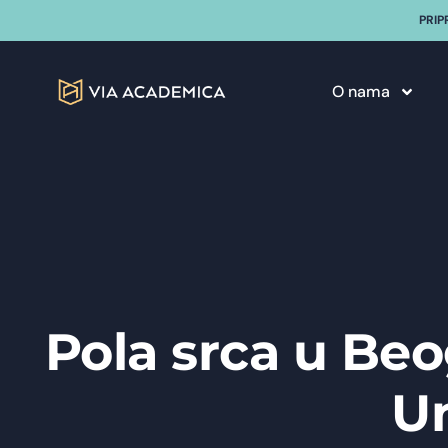
PRIP
O nama
Pola srca u Beo
Un