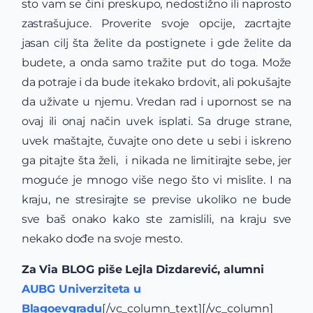
sto vam se čini preskupo, nedostižno ili naprosto
zastrašujuce. Proverite svoje opcije, zacrtajte
jasan cilj šta želite da postignete i gde želite da
budete, a onda samo tražite put do toga. Može
da potraje i da bude itekako brdovit, ali pokušajte
da uživate u njemu. Vredan rad i upornost se na
ovaj ili onaj način uvek isplati. Sa druge strane,
uvek maštajte, čuvajte ono dete u sebi i iskreno
ga pitajte šta želi, i nikada ne limitirajte sebe, jer
moguće je mnogo više nego što vi mislite. I na
kraju, ne stresirajte se previse ukoliko ne bude
sve baš onako kako ste zamislili, na kraju sve
nekako dođe na svoje mesto.
Za Via BLOG piše Lejla Dizdarević, alumni
AUBG Univerziteta u
Blagoevgradu
[/vc_column_text][/vc_column]