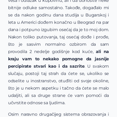
veša i odlazak u kupovinu, ali i da donosite neke
bitnije odluke samostalno. Takođe, događalo mi
se da nakon godinu dana studija u Bugarskoj i
leta u Americi dođem konačno u Beograd na par
dana i potpuno izgubim osećaj da je to moj dom.
Nakon toliko putovanja, taj osećaj dođe i prođe,
što je sasvim normalno ozbirom da sam
provodila 2 nedelje godišnje kod kuće,
ali na
kraju vam to nekako pomogne da jasnije
percipirate stvari kao i da sazrite
. U svakom
slučaju, postoji taj strah da ćete se, ukoliko se
odselite u inostranstvo, otuđiti od svoje okoline,
što je u nekom aspetku i tačno da ćete se malo
udaljiti, ali sa druge strane će vam pomoći da
učvrstite odnose sa ljudima.
Osim naravno drugačijeg sistema obrazovanja i