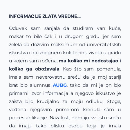
INFORMACIJE ZLATA VREDNE…
Oduvek sam sanjala da studiram van kuće,
makar to bilo čak i u drugom gradu, jer sam
želela da doživim maksimum od univerzitetskih
iskustva i da izbegnem kolotečinu života u gradu
u kojem sam rođena,
ma koliko mi nedostajao i
koliko ga obožavala
. Kao što sam pomenula,
imala sam neverovatnu sreću da je moj stariji
brat bio alumnus
AUBG
, tako da mi je on bio
primarni izvor informacija a njegovo iskustvo je
zaista bilo krucijalno za moju odluku. Stoga,
vođena njegovim primerom krenula sam u
proces aplikacije. Nažalost, nemaju svi istu sreću
da imaju tako blisku osobu koja je imala