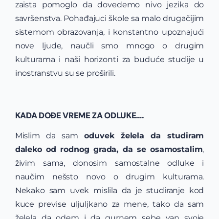
zaista pomoglo da dovedemo nivo jezika do
savršenstva. Pohađajuci škole sa malo drugačijim
sistemom obrazovanja, i konstantno upoznajući
nove ljude, naučli smo mnogo o drugim
kulturama i naši horizonti za buduće studije u
inostranstvu su se proširili.
KADA DOĐE VREME ZA ODLUKE….
Mislim da sam
oduvek želela da studiram
daleko od rodnog grada, da se osamostalim
,
živim sama, donosim samostalne odluke i
naučim nešsto novo o drugim kulturama.
Nekako sam uvek mislila da je studiranje kod
kuce previse uljuljkano za mene, tako da sam
želela da odem i da gurnem sebe van svoje