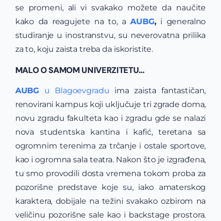
se promeni, ali vi svakako možete da naučite
kako da reagujete na to, a
AUBG
,
i generalno
studiranje u inostranstvu, su neverovatna prilika
za to, koju zaista treba da iskoristite.
MALO O SAMOM UNIVERZITETU…
AUBG
u Blagoevgradu
ima zaista fantastičan,
renovirani kampus koji uključuje tri zgrade doma,
novu zgradu fakulteta kao i zgradu gde se nalazi
nova studentska kantina i kafić, teretana sa
ogromnim terenima za trčanje i ostale sportove,
kao i ogromna sala teatra. Nakon što je izgrađena,
tu smo provodili dosta vremena tokom proba za
pozorišne predstave koje su, iako amaterskog
karaktera, dobijale na težini svakako ozbirom na
veličinu pozorišne sale kao i backstage prostora.