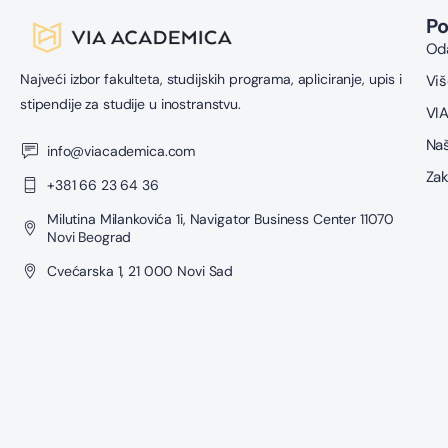
P
Oda
Najveći izbor fakulteta, studijskih programa, apliciranje, upis i
Viš
stipendije za studije u inostranstvu.
VIA
Naš
info@viacademica.com
Zak
+381 66 23 64 36
Milutina Milankovića 1i, Navigator Business Center 11070
Novi Beograd
Cvećarska 1, 21 000 Novi Sad