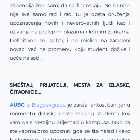
stipendija žele sami da se finansiraju. Ne brinite,
nije sve samo rad i rad, tu je dosta druženja,
upoznavanja novih i neverovatnih ljudi kao i
uživanja na prelepim plažama i letnjim žurkama.
Definitivno se isplati, i ne mislim na zarađeni
novac, već na promenu koju student dožive i
uoče na sebi.
SMEŠTAJ, PRIJATELJI, MESTA ZA IZLASKE,
ČITAONICE…
AUBG
u Blagoevgradu
je zaista fantastičan, jer u
momentu dolaska imate starijeg studenta koji
vam daje detaljnu orijentaciju kampusa, tako da
ste veoma brzo upoznati gde se šta nalazi i kako
funkcionise. U studentskom kampusu se nalazi