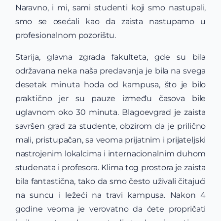
Naravno, i mi, sami studenti koji smo nastupali,
smo se osećali kao da zaista nastupamo u
profesionalnom pozorištu.
Starija, glavna zgrada fakulteta, gde su bila
održavana neka naša predavanja je bila na svega
desetak minuta hoda od kampusa, što je bilo
praktično jer su pauze između časova bile
uglavnom oko 30 minuta. Blagoevgrad je zaista
savršen grad za studente, obzirom da je prilično
mali, pristupačan, sa veoma prijatnim i prijateljski
nastrojenim lokalcima i internacionalnim duhom
studenata i profesora. Klima tog prostora je zaista
bila fantastična, tako da smo često uživali čitajući
na suncu i ležeći na travi kampusa. Nakon 4
godine veoma je verovatno da ćete propričati