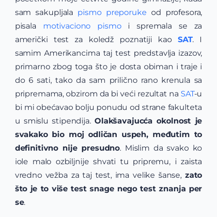
sam sakupljala
pismo preporuke
od profesora,
pisala
motivaciono pismo
i spremala se za
američki test za koledž poznatiji kao
SAT
. I
samim Amerikancima taj test predstavlja izazov,
primarno zbog toga što je dosta obiman i traje i
do 6 sati, tako da sam prilično rano krenula sa
pripremama, obzirom da bi veći rezultat na
SAT
-u
bi mi obećavao bolju ponudu od strane fakulteta
u smislu stipendija.
Olakšavajucća okolnost je
svakako bio moj odličan uspeh, međutim to
definitivno nije presudno
. Mislim da svako ko
iole malo ozbiljnije shvati tu pripremu, i zaista
vredno vežba za taj test, ima velike šanse,
zato
što je to više test snage nego test znanja per
se
.