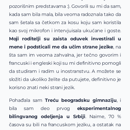
pozorišnim predstavama :). Govorili su mi da sam,
kada sam bila mala, bila veoma radoznala tako da
sam šetala sa četkom za kosu koju sam koristila
kao svoj mikrofon i intervjuisala ukućane i goste.
Moji roditelji su zaista oduvek investirali u
mene
i podsticali me da učim strane jezike
, na
šta sam im veoma zahvalna, jer tečno govorim i
francuski i engleski koji su mi definitivno pomogli
da studiram i radim u inostranstvu. A možete se
složiti da ukoliko želite da putujete, definitivno je
korisno znati neki strani jezik.
Pohađala sam
Treću beogradsku gimnaziju
, i
bila sam deo prvog
eksperimentalnog
bilingvanog odeljenja u Srbiji
. Naime, 70 %
časova su bili na francuskom jeziku, a ostatak na