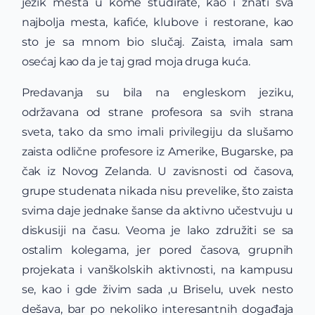
jezik mesta u kome studirate, kao i znati sva
najbolja mesta, kafiće, klubove i restorane, kao
sto je sa mnom bio slučaj. Zaista, imala sam
osećaj kao da je taj grad moja druga kuća.
Predavanja su bila na engleskom jeziku,
održavana od strane profesora sa svih strana
sveta, tako da smo imali privilegiju da slušamo
zaista odlične profesore iz Amerike, Bugarske, pa
čak iz Novog Zelanda. U zavisnosti od časova,
grupe studenata nikada nisu prevelike, što zaista
svima daje jednake šanse da aktivno učestvuju u
diskusiji na času. Veoma je lako združiti se sa
ostalim kolegama, jer pored časova, grupnih
projekata i vanškolskih aktivnosti, na kampusu
se, kao i gde živim sada ,u Briselu, uvek nesto
dešava, bar po nekoliko interesantnih događaja