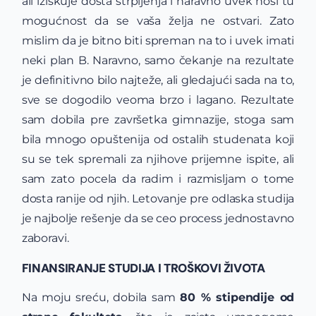
ali iziskuje dosta strpljenja i naravno uvek nosi tu
mogućnost da se vaša želja ne ostvari. Zato
mislim da je bitno biti spreman na to i uvek imati
neki plan B. Naravno, samo čekanje na rezultate
je definitivno bilo najteže, ali gledajući sada na to,
sve se dogodilo veoma brzo i lagano. Rezultate
sam dobila pre završetka gimnazije, stoga sam
bila mnogo opuštenija od ostalih studenata koji
su se tek spremali za njihove prijemne ispite, ali
sam zato pocela da radim i razmisljam o tome
dosta ranije od njih. Letovanje pre odlaska studija
je najbolje rešenje da se ceo process jednostavno
zaboravi.
FINANSIRANJE STUDIJA I TROŠKOVI ŽIVOTA
Na moju sreću, dobila sam
80 % stipendije od