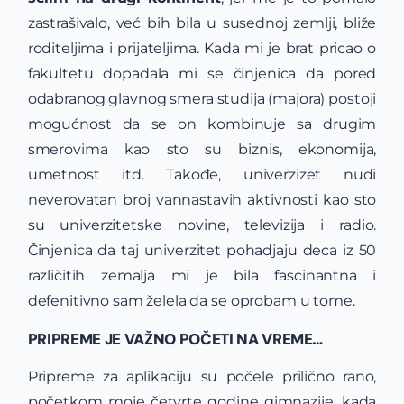
zastrašivalo, već bih bila u susednoj zemlji, bliže
roditeljima i prijateljima. Kada mi je brat pricao o
fakultetu dopadala mi se činjenica da pored
odabranog glavnog smera studija (majora) postoji
mogućnost da se on kombinuje sa drugim
smerovima kao sto su biznis, ekonomija,
umetnost itd. Takođe, univerzizet nudi
neverovatan broj vannastavih aktivnosti kao sto
su univerzitetske novine, televizija i radio.
Činjenica da taj univerzitet pohadjaju deca iz 50
različitih zemalja mi je bila fascinantna i
defenitivno sam želela da se oprobam u tome.
PRIPREME JE VAŽNO POČETI NA VREME…
Pripreme za aplikaciju su počele prilično rano,
početkom moje četvrte godine gimnazije, kada