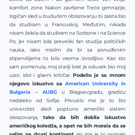
komfort zone. Nakon završene Treće gimnazije,
logičan sled u budućem obrazovanju bi zaista bio
da studiram u Francuskoj. Međutim, nikada
nisam želela da studiram na Sorbone i na Science
Po, jer nisam bila preveliki fan studija političkih
nauka, iako mislim da bi sa ponuđenim
stipendijama to bilo veoma izvodljivo. Kao sto
sam pomenula, moj stariji brat je oduvek bio moj
uzor, idol i glavni kritičar.
Podelio je sa mnom
njegovo iskustvo sa
American University in
Bulgaria – AUBG
u Blagoevgradu, gradiću
nedaleko od Sofije. Privuklo me je to što
univerzitet sledi poptuno američki sistem
obrazovanja,
tako da bih dobila iskustvo
američkog koledža, a opet ne bih morala da se
selim na drugi kontinent
, jer me je to pomalo