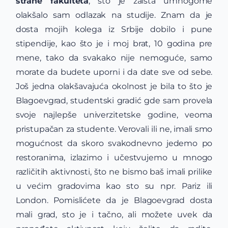
strane fakulteta
, što je zaista umnogome
olakšalo sam odlazak na studije. Znam da je
dosta mojih kolega iz Srbije dobilo i pune
stipendije, kao što je i moj brat, 10 godina pre
mene, tako da svakako nije nemoguće, samo
morate da budete uporni i da date sve od sebe.
Još jedna olakšavajuća okolnost je bila to što je
Blagoevgrad, studentski gradić gde sam provela
svoje najlepše univerzitetske godine, veoma
pristupačan za studente. Verovali ili ne, imali smo
mogućnost da skoro svakodnevno jedemo po
restoranima, izlazimo i učestvujemo u mnogo
različitih aktivnosti, što ne bismo baš imali prilike
u većim gradovima kao sto su npr. Pariz ili
London. Pomislićete da je Blagoevgrad dosta
mali grad, sto je i tačno, ali možete uvek da