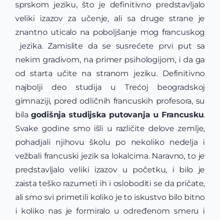
sprskom jeziku, što je definitivno predstavljalo
veliki izazov za učenje, ali sa druge strane je
znantno uticalo na poboljšanje mog francuskog
jezika. Zamislite da se susrećete prvi put sa
nekim gradivom, na primer psihologijom, i da ga
od starta učite na stranom jeziku. Definitivno
najbolji deo studija u Trećoj beogradskoj
gimnaziji, pored odličnih francuskih profesora, su
bila
godišnja studijska putovanja u Francusku
.
Svake godine smo išli u različite delove zemlje,
pohadjali njihovu školu po nekoliko nedelja i
vežbali francuski jezik sa lokalcima. Naravno, to je
predstavljalo veliki izazov u početku, i bilo je
zaista teško razumeti ih i osloboditi se da pričate,
ali smo svi primetili koliko je to iskustvo bilo bitno
i koliko nas je formiralo u određenom smeru i