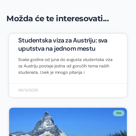
Možda će te interesovati...
Studentska viza za Austriju: sva
uputstva na jednom mestu
Svake godine od juna do avgusta studentska viza
za Austriju postaje jedna od gorućih tema naših
studenata. Uvek je mnogo pitanja i
06/12/2026
Vize