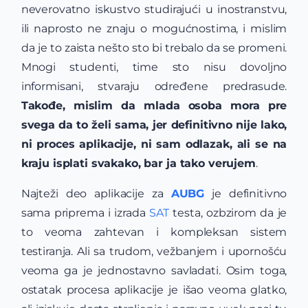
neverovatno iskustvo studirajući u inostranstvu,
ili naprosto ne znaju o mogućnostima, i mislim
da je to zaista nešto sto bi trebalo da se promeni.
Mnogi studenti, time sto nisu dovoljno
informisani, stvaraju određene predrasude.
Takođe, mislim da mlada osoba mora pre
svega da to želi sama, jer definitivno nije lako,
ni proces aplikacije, ni sam odlazak, ali se na
kraju isplati svakako, bar ja tako verujem
.
Najteži deo aplikacije za
AUBG
je definitivno
sama priprema i izrada
SAT
testa, ozbzirom da je
to veoma zahtevan i kompleksan sistem
testiranja. Ali sa trudom, vežbanjem i upornošću
veoma ga je jednostavno savladati. Osim toga,
ostatak procesa aplikacije je išao veoma glatko,