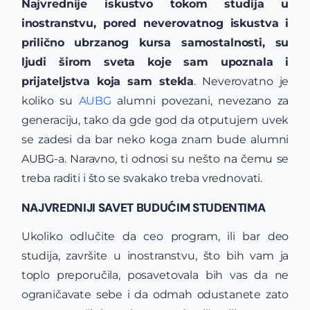
Najvrednije iskustvo tokom studija u
inostranstvu, pored neverovatnog iskustva i
prilično ubrzanog kursa samostalnosti, su
ljudi širom sveta koje sam upoznala i
prijateljstva koja sam stekla
. Neverovatno je
koliko su
AUBG
alumni povezani, nevezano za
generaciju, tako da gde god da otputujem uvek
se zadesi da bar neko koga znam bude alumni
AUBG-a. Naravno, ti odnosi su nešto na čemu se
treba raditi i što se svakako treba vrednovati.
NAJVREDNIJI SAVET BUDUĆIM STUDENTIMA
Ukoliko odlučite da ceo program, ili bar deo
studija, završite u inostranstvu, što bih vam ja
toplo preporučila, posavetovala bih vas da ne
ograničavate sebe i da odmah odustanete zato