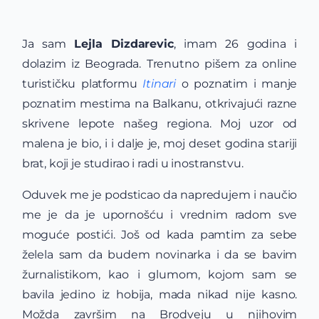
Ja sam
Lejla Dizdarevic
, imam 26 godina i
dolazim iz Beograda. Trenutno pišem za online
turističku platformu
Itinari
o poznatim i manje
poznatim mestima na Balkanu, otkrivajući razne
skrivene lepote našeg regiona. Moj uzor od
malena je bio, i i dalje je, moj deset godina stariji
brat, koji je studirao i radi u inostranstvu.
Oduvek me je podsticao da napredujem i naučio
me je da je upornošću i vrednim radom sve
moguće postići. Još od kada pamtim za sebe
želela sam da budem novinarka i da se bavim
žurnalistikom, kao i glumom, kojom sam se
bavila jedino iz hobija, mada nikad nije kasno.
Možda završim na Brodveju u njihovim