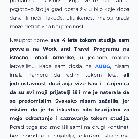
pronađete aktivnost koju želite da radite,
pogotovo što je grad dosta živ u bilo koje doba
dana ili noći. Takođe, uljuljkanost malog grada
može definitivno biti prednost.
Nasuprot tome,
sva 4 leta tokom studija sam
provela na Work and Travel Programu na
istočnoj obali Amerike
, u jednom malom
letovalištu. Kada sam došla na
AUBG
, nisam
imala nameru da radim tokom leta,
ali
jednostavnost dobijanja vize kao i činjenica
da su svi moji prijatelji išli me je naterala da
se predomislim
.
Svakako nisam zažalila, jer
mislim da je to iskustvo bilo krucijalno za
moje odrastanje i sazrevanje tokom studija.
Pored toga sto smo išli sami na drugi kontinet,
bez porodice i prijatelja, orkuženi strancima,