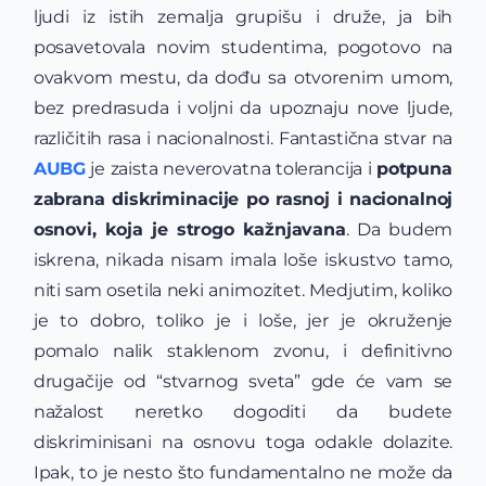
ljudi iz istih zemalja grupišu i druže, ja bih
posavetovala novim studentima, pogotovo na
ovakvom mestu, da dođu sa otvorenim umom,
bez predrasuda i voljni da upoznaju nove ljude,
različitih rasa i nacionalnosti. Fantastična stvar na
AUBG
je zaista neverovatna tolerancija i
potpuna
zabrana diskriminacije po rasnoj i nacionalnoj
osnovi, koja je strogo kažnjavana
. Da budem
iskrena, nikada nisam imala loše iskustvo tamo,
niti sam osetila neki animozitet. Medjutim, koliko
je to dobro, toliko je i loše, jer je okruženje
pomalo nalik staklenom zvonu, i definitivno
drugačije od “stvarnog sveta” gde će vam se
nažalost neretko dogoditi da budete
diskriminisani na osnovu toga odakle dolazite.
Ipak, to je nesto što fundamentalno ne može da