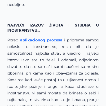
nedeljno.
NAJVEĆI IZAZOV ŽIVOTA I STUDIJA U
INOSTRANSTVU…
Pored
aplikacionog procesa
i priprema samog
odlaska u inostranstvo, rekla bih da je
samostalnost najbolja stvar, a ujedno i najveći
izazov. Iako ste to želeli i odabrali, odjednom
shvatite da ste se našli sami suočeni sa nekim
izborima, prilikama kao i obavezama za odrasle.
Kada ste kod kuće postoji ta uljujkanost doma, i
roditeljske pažnje i brige, a kada studirate u
inostranstvu vi sami morate da brinete o sebi i
najbanalnijim stvarima kao sto je ishrana, pranje