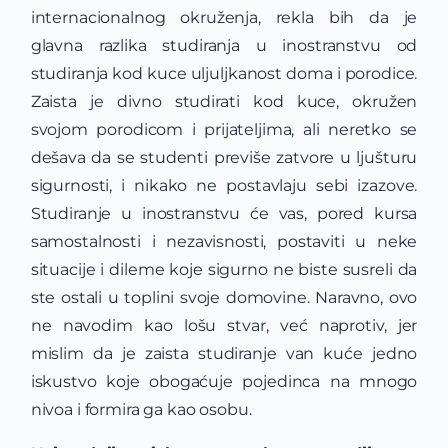
internacionalnog okruženja, rekla bih da je
glavna razlika studiranja u inostranstvu od
studiranja kod kuce uljuljkanost doma i porodice.
Zaista je divno studirati kod kuce, okružen
svojom porodicom i prijateljima, ali neretko se
dešava da se studenti previše zatvore u ljušturu
sigurnosti, i nikako ne postavlaju sebi izazove.
Studiranje u inostranstvu će vas, pored kursa
samostalnosti i nezavisnosti, postaviti u neke
situacije i dileme koje sigurno ne biste susreli da
ste ostali u toplini svoje domovine. Naravno, ovo
ne navodim kao lošu stvar, već naprotiv, jer
mislim da je zaista studiranje van kuće jedno
iskustvo koje obogaćuje pojedinca na mnogo
nivoa i formira ga kao osobu.