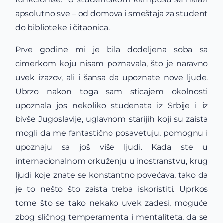
apsolutno sve – od domova i smeštaja za student
do biblioteke i čitaonica.
Prve godine mi je bila dodeljena soba sa
cimerkom koju nisam poznavala, što je naravno
uvek izazov, ali i šansa da upoznate nove ljude.
Ubrzo nakon toga sam sticajem okolnosti
upoznala jos nekoliko studenata iz Srbije i iz
bivše Jugoslavije, uglavnom starijih koji su zaista
mogli da me fantastično posavetuju, pomognu i
upoznaju sa još više ljudi. Kada ste u
internacionalnom orkuženju u inostranstvu, krug
ljudi koje znate se konstantno povećava, tako da
je to nešto što zaista treba iskoristiti. Uprkos
tome što se tako nekako uvek zadesi, moguće
zbog sličnog temperamenta i mentaliteta, da se