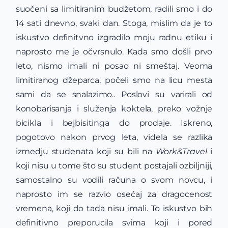
suočeni sa limitiranim budžetom, radili smo i do
14 sati dnevno, svaki dan. Stoga, mislim da je to
iskustvo definitvno izgradilo moju radnu etiku i
naprosto me je očvrsnulo. Kada smo došli prvo
leto, nismo imali ni posao ni smeštaj. Veoma
limitiranog džeparca, počeli smo na licu mesta
sami da se snalazimo.. Poslovi su varirali od
konobarisanja i služenja koktela, preko vožnje
bicikla i bejbisitinga do prodaje. Iskreno,
pogotovo nakon prvog leta, videla se razlika
izmedju studenata koji su bili na
Work&Travel
i
koji nisu u tome što su student postajali ozbiljniji,
samostalno su vodili računa o svom novcu, i
naprosto im se razvio osećaj za dragocenost
vremena, koji do tada nisu imali. To iskustvo bih
definitivno preporucila svima koji i pored