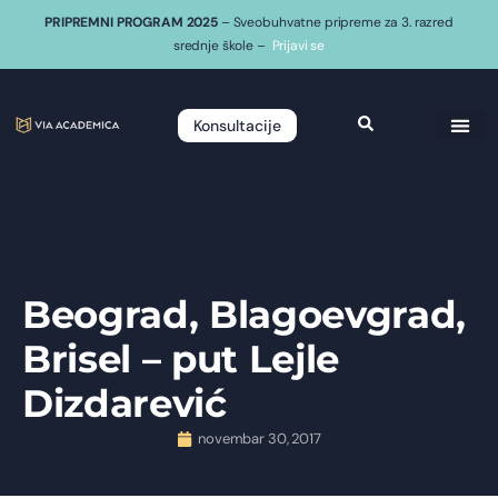
PRIPREMNI PROGRAM 2025
– Sveobuhvatne pripreme za 3. razred
srednje škole –
Prijavi se
Konsultacije
Beograd, Blagoevgrad,
Brisel – put Lejle
Dizdarević
novembar 30, 2017