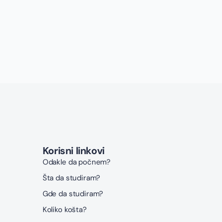
Korisni linkovi
Odakle da počnem?
Šta da studiram?
Gde da studiram?
Koliko košta?