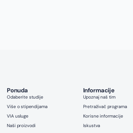
Ponuda
Informacije
Odaberite studije
Upoznaj naš tim
Više o stipendijama
Pretraživač programa
VIA usluge
Korisne informacije
Naši proizvodi
Iskustva