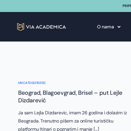
PRIP
O nama
UNCATEGORIZED
Beograd, Blagoevgrad, Brisel – put Lejle
Dizdarević
Ja sam Lejla Dizdarevic, imam 26 godina i dolazim iz
Beograda. Trenutno pišem za online turističku
platformu Itinari o poznatim i manje […]