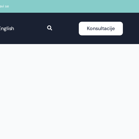
javi se
English
Konsultacije