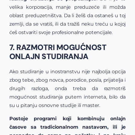
velika korporacija, manje preduzeće ili možda
oblast preduzetništva. Da li želiš da ostaneš u toj
zemlji, da se vratiš, ili da tražiš neku treću u kojoj
ćeš ostvariti svoje profesionalne potencijale.
7. RAZMOTRI MOGUĆNOST
ONLAJN STUDIRANJA
Ako studiranje u inostranstvu nije najbolja opcija
zbog tebe, zbog novca, porodice, posla, prijatelja i
drugih razloga, onda treba da razmotriš
mogućnost studiranja putem interneta, bilo da
su u pitanju osnovne studije ili master.
Postoje programi koji kombinuju onlajn
časove sa tradicionalnom nastavom, ili je