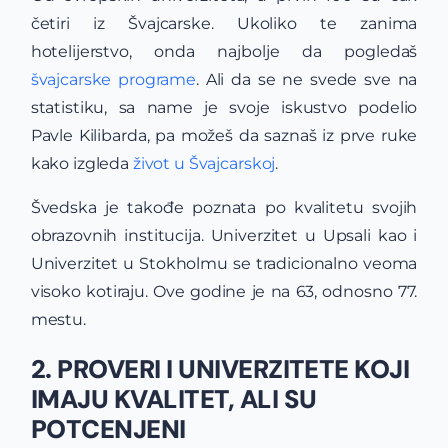
četiri iz Švajcarske. Ukoliko te zanima
hotelijerstvo, onda najbolje da pogledaš
švajcarske programe
. Ali da se ne svede sve na
statistiku, sa name je svoje iskustvo podelio
Pavle Kilibarda, pa možeš da saznaš iz prve ruke
kako izgleda
život u Švajcarskoj
.
Švedska je takođe poznata po kvalitetu svojih
obrazovnih institucija. Univerzitet u Upsali kao i
Univerzitet u Stokholmu se tradicionalno veoma
visoko kotiraju. Ove godine je na 63, odnosno 77.
mestu.
2. PROVERI I UNIVERZITETE KOJI
IMAJU KVALITET, ALI SU
POTCENJENI