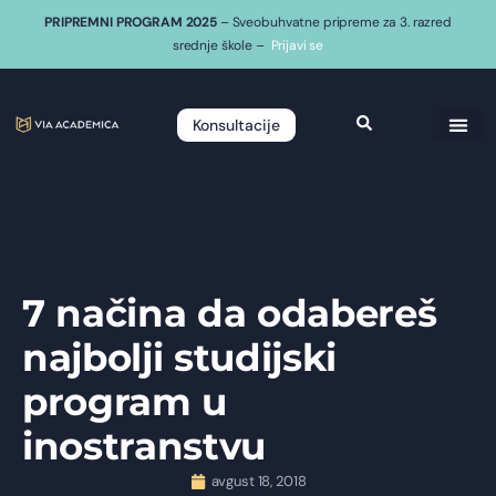
PRIPREMNI PROGRAM 2025
– Sveobuhvatne pripreme za 3. razred
srednje škole –
Prijavi se
Konsultacije
7 načina da odabereš
najbolji studijski
program u
inostranstvu
avgust 18, 2018