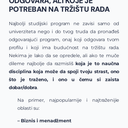
ODGOVARA, ALI KOJE JE
POTREBAN NA TRŽIŠTU RADA
Najbolji studijski program ne zavisi samo od
univerziteta nego i do tvog truda da pronađeš
odgovarajući program, onaj koji odgovara tvom
profilu i koji ima budućnost na tržištu rada.
Nekima je lako da se opredele, ali ako te muče
dileme najbolje da razmisliš
koja je to naučna
disciplina koja može da spoji tvoju strast, ono
što je traženo, i ono u čemu si zaista
dobar/dobra
.
Na primer, najpopularnije i najtraženijie
oblasti su:
– Biznis i
menadžment