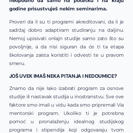
neopodno da samo na početku i na kraju
godine prisustvuješ nekim seminarima.
Proveri da li su ti programi akreditovani, da li je
sadržaj dobro adaptiram studiranju na daljinu.
Nemoj upisivati onlajn studije samo zato što su
povoljnije, a da nisi siguran da će ti ta etapa
školovanja zaista koristiti i odvesti te u pravom
smeru.
JOŠ UVEK IMAŠ NEKA PITANJA I NEDOUMICE?
Znamo da nije lako izabrati program za osnove
studije ili nastavak studija u inostranstvu. Sve ove
faktore smo imali u vidu kada smo pripremali Via
mentorski program. Ukoliko ti je potrebna
pomoć u pronalaženju idealnog studijskog
programa i stipendija koji odgovaraju tvom