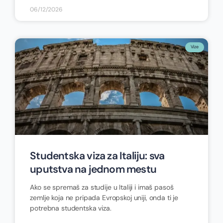
06/12/2026
Vize
Studentska viza za Italiju: sva
uputstva na jednom mestu
Ako se spremaš za studije u Italiji i imaš pasoš
zemlje koja ne pripada Evropskoj uniji, onda ti je
potrebna studentska viza.