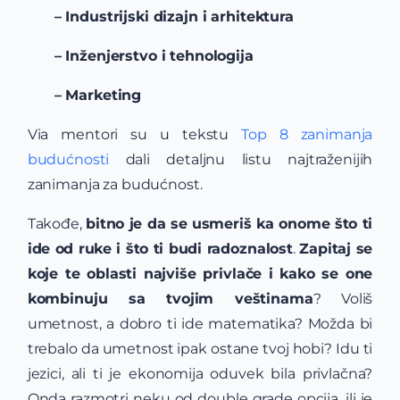
– Industrijski dizajn i arhitektura
– Inženjerstvo i tehnologija
– Marketing
Via mentori su u tekstu
Top 8 zanimanja
budućnosti
dali detaljnu listu najtraženijih
zanimanja za budućnost.
Takođe,
bitno je da se usmeriš ka onome što ti
ide od ruke i što ti budi radoznalost
.
Zapitaj se
koje te oblasti najviše privlače i kako se one
kombinuju sa tvojim veštinama
? Voliš
umetnost, a dobro ti ide matematika? Možda bi
trebalo da umetnost ipak ostane tvoj hobi? Idu ti
jezici, ali ti je ekonomija oduvek bila privlačna?
Onda razmotri neku od double grade opcija, ili je