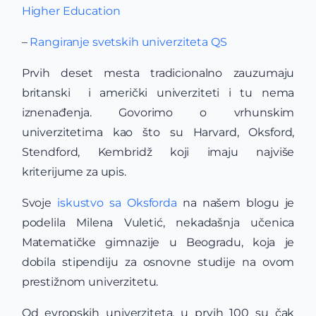
Higher Education
–
Rangiranje svetskih univerziteta QS
Prvih deset mesta tradicionalno zauzumaju
britanski i američki univerziteti i tu nema
iznenađenja. Govorimo o vrhunskim
univerzitetima kao što su Harvard, Oksford,
Stendford, Kembridž koji imaju najviše
kriterijume za upis.
Svoje
iskustvo sa Oksforda
na našem blogu je
podelila Milena Vuletić, nekadašnja učenica
Matematičke gimnazije u Beogradu, koja je
dobila stipendiju za osnovne studije na ovom
prestižnom univerzitetu.
Od evropskih univerziteta, u prvih 100 su čak