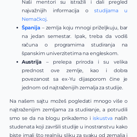
Naši mentori su istražili i dali pregled
najvažnijih informacija o
studijama u
Nemačkoj
.
Španija
– zemlja koju mnogi priželjkuju, bar
na jedan semestar. Ipak, treba da vodiš
računa o programima studiranja na
španskim univerzitetima na engleskom.
Austrija
– prelepa priroda i su velika
prednost ove zemlje, kao i dobra
povezanost sa ex-Yu dijasporom čine je
jednom od najtraženijih zemalja za studije.
Na našem sajtu možeš pogledati mnogo više o
najtraženijim zemljama za studiranje, a potrudili
smo se da na blogu prikažemo i
iskustva
naših
studenata koji završili studije u inostranstvu kako
biste imali što realniju sliku za svaku od zemalja i