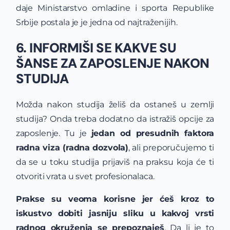
daje Ministarstvo omladine i sporta Republike
Srbije postala je je jedna od najtraženijih.
6. INFORMIŠI SE KAKVE SU
ŠANSE ZA ZAPOSLENJE NAKON
STUDIJA
Možda nakon studija želiš da ostaneš u zemlji
studija? Onda treba dodatno da istražiš opcije za
zaposlenje. Tu je
jedan od presudnih faktora
radna viza (radna dozvola)
, ali preporučujemo ti
da se u toku studija prijaviš na praksu koja će ti
otvoriti vrata u svet profesionalaca.
Prakse su veoma korisne jer ćeš kroz to
iskustvo dobiti jasniju sliku u kakvoj vrsti
radnog okruženja se prepoznaješ
. Da li je to