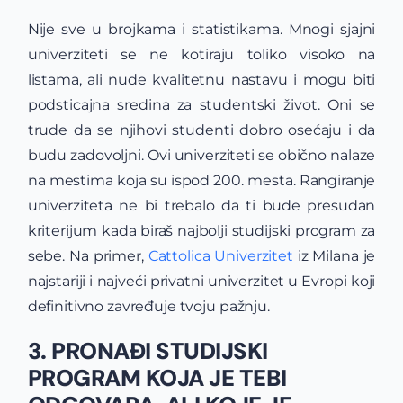
Nije sve u brojkama i statistikama. Mnogi sjajni
univerziteti se ne kotiraju toliko visoko na
listama, ali nude kvalitetnu nastavu i mogu biti
podsticajna sredina za studentski život. Oni se
trude da se njihovi studenti dobro osećaju i da
budu zadovoljni. Ovi univerziteti se obično nalaze
na mestima koja su ispod 200. mesta. Rangiranje
univerziteta ne bi trebalo da ti bude presudan
kriterijum kada biraš najbolji studijski program za
sebe. Na primer,
Cattolica Univerzitet
iz Milana je
najstariji i najveći privatni univerzitet u Evropi koji
definitivno zavređuje tvoju pažnju.
3. PRONAĐI STUDIJSKI
PROGRAM KOJA JE TEBI