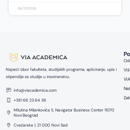
06/12/2026
P
Oda
Najveći izbor fakulteta, studijskih programa, apliciranje, upis i
Viš
stipendije za studije u inostranstvu.
VIA
Naš
info@viacademica.com
Zak
+381 66 23 64 36
Milutina Milankovića 1i, Navigator Business Center 11070
Novi Beograd
Cvećarska 1, 21 000 Novi Sad