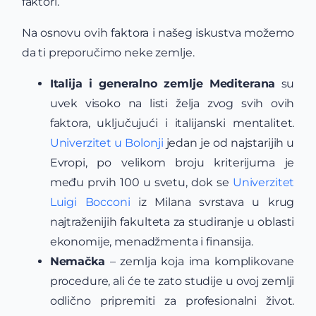
faktori.
Na osnovu ovih faktora i našeg iskustva možemo
da ti preporučimo neke zemlje.
Italija i generalno zemlje Mediterana
su
uvek visoko na listi želja zvog svih ovih
faktora, uključujući i italijanski mentalitet.
Univerzitet u Bolonji
jedan je od najstarijih u
Evropi, po velikom broju kriterijuma je
među prvih 100 u svetu, dok se
Univerzitet
Luigi Bocconi
iz Milana svrstava u krug
najtraženijih fakulteta za studiranje u oblasti
ekonomije, menadžmenta i finansija.
Nemačka
– zemlja koja ima komplikovane
procedure, ali će te zato studije u ovoj zemlji
odlično pripremiti za profesionalni život.