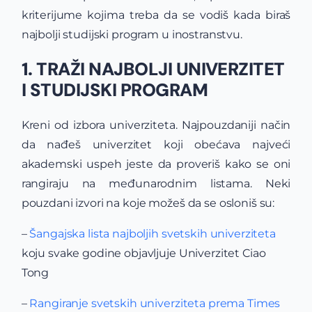
kriterijume kojima treba da se vodiš kada biraš
najbolji studijski program u inostranstvu.
1. TRAŽI NAJBOLJI UNIVERZITET
I STUDIJSKI PROGRAM
Kreni od izbora univerziteta. Najpouzdaniji način
da nađeš univerzitet koji obećava najveći
akademski uspeh jeste da proveriš kako se oni
rangiraju na međunarodnim listama. Neki
pouzdani izvori na koje možeš da se osloniš su:
–
Šangajska lista najboljih svetskih univerziteta
koju svake godine objavljuje Univerzitet Ciao
Tong
–
Rangiranje svetskih univerziteta prema Times