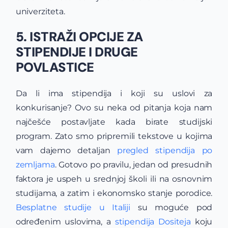
univerziteta.
5. ISTRAŽI OPCIJE ZA
STIPENDIJE I DRUGE
POVLASTICE
Da li ima stipendija i koji su uslovi za
konkurisanje? Ovo su neka od pitanja koja nam
najčešće postavljate kada birate studijski
program. Zato smo pripremili tekstove u kojima
vam dajemo detaljan
pregled stipendija po
zemljama
. Gotovo po pravilu, jedan od presudnih
faktora je uspeh u srednjoj školi ili na osnovnim
studijama, a zatim i ekonomsko stanje porodice.
Besplatne studije u Italiji
su moguće pod
određenim uslovima, a
stipendija Dositeja
koju