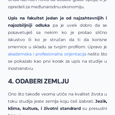
opredeli za međunarodnu ekonomiju.
Upis na fakultet jedan je od najzahtevnijih i
najozbiljniji odluka
pa je uvek dobro da se
posavetuješ sa nekim ko je prošao slično
iskustvo ili ko je stručan da ti da korisne
smernice u skladu sa tvojim profilom. Upravo je
akademska i profesionalna orijentacija
nešto što
se pokazalo kao prvi korak za upis na studije u
inostranstvu.
4. ODABERI ZEMLJU
Ono što takođe veoma utiče na kvalitet života u
toku studija jeste zemlja koju ćeš izabrati.
Jezik,
klima, kultura, i životni standrard
su presudni