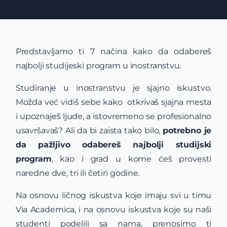
Predstavljamo ti 7 načina kako da odabereš
najbolji studijeski program u inostranstvu.
Studiranje u inostranstvu je sjajno iskustvo.
Možda već vidiš sebe kako otkrivaš sjajna mesta
i upoznaješ ljude, a istovremeno se profesionalno
usavršavaš? Ali da bi zaista tako bilo,
potrebno je
da pažljivo odabereš najbolji studijski
program
, kao i grad u kome ćeš provesti
naredne dve, tri ili četiri godine.
Na osnovu ličnog iskustva koje imaju svi u timu
Via Academica, i na osnovu iskustva koje su naši
studenti podelili sa nama, prenosimo ti