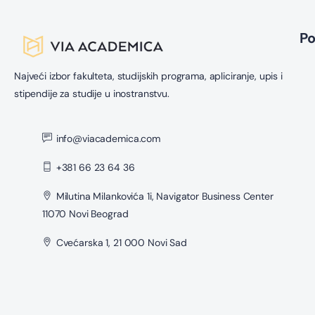
P
Najveći izbor fakulteta, studijskih programa, apliciranje, upis i
stipendije za studije u inostranstvu.
info@viacademica.com
+381 66 23 64 36
Milutina Milankovića 1i, Navigator Business Center
11070 Novi Beograd
Cvećarska 1, 21 000 Novi Sad