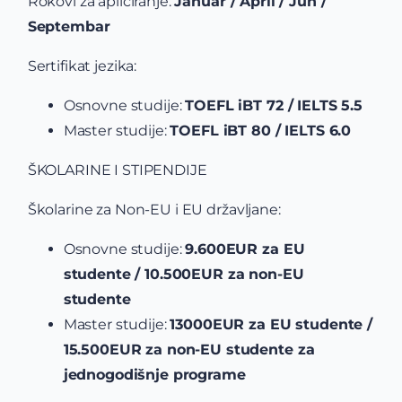
Rokovi za apliciranje:
Januar / April / Jun /
Septembar
Sertifikat jezika:
Osnovne studije:
TOEFL iBT 72 / IELTS 5.5
Master studije:
TOEFL iBT 80 / IELTS 6.0
ŠKOLARINE I STIPENDIJE
Školarine za Non-EU i EU državljane:
Osnovne studije:
9.600EUR za EU
studente / 10.500EUR za non-EU
studente
Master studije:
13000EUR za EU studente /
15.500EUR za non-EU studente za
jednogodišnje programe