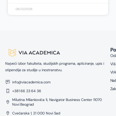
06/12/2026
P
Oda
Najveći izbor fakulteta, studijskih programa, apliciranje, upis i
Viš
stipendije za studije u inostranstvu.
VIA
Naš
info@viacademica.com
Zak
+381 66 23 64 36
Milutina Milankovića 1i, Navigator Business Center 11070
Novi Beograd
Cvećarska 1, 21 000 Novi Sad