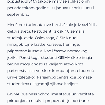
popuste. GISMA takođe ima više aplikacionih
perioda tokom godine – u januaru, aprilu, junu i
septembru.
Mnoštvo studenata ove biznis škole je iz različitih
delova sveta, te studenti iz čak 40 zemalja
studiraju ovde. Osim toga, GISMA nudi
mnogobrojne kratke kurseve, treninge,
pripremne kurseve, kao i časove nemačkog
jezika. Pored toga, studenti GISMA škole imaju
brojne mogućnosti za karijerni razvoj kroz
partnerstva sa svetskim kompanijama i pomoć
univerzitetskog karijernog centra koji pomaže
studentima u izgradnji njihove karijere.
GISMA Business School ima status univerziteta
primenjenih nauka i prepoznata je od strane