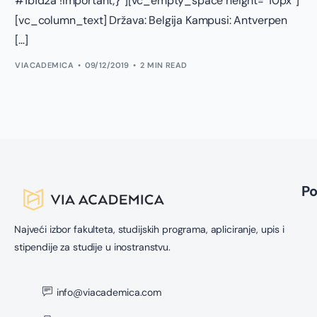
#1b1d2a !important;}“][vc_empty_space height=“10px“]
[vc_column_text] Država: Belgija Kampusi: Antverpen
[…]
VIACADEMICA
09/12/2019
2 MIN READ
P
Najveći izbor fakulteta, studijskih programa, apliciranje, upis i
stipendije za studije u inostranstvu.
info@viacademica.com