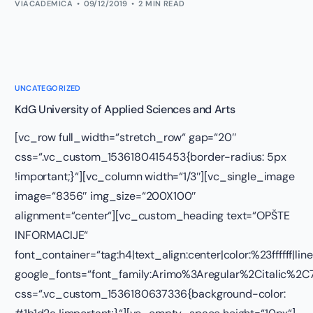
VIACADEMICA
09/12/2019
2 MIN READ
UNCATEGORIZED
KdG University of Applied Sciences and Arts
[vc_row full_width=“stretch_row“ gap=“20″
css=“.vc_custom_1536180415453{border-radius: 5px
!important;}“][vc_column width=“1/3″][vc_single_image
image=“8356″ img_size=“200X100″
alignment=“center“][vc_custom_heading text=“OPŠTE
INFORMACIJE“
font_container=“tag:h4|text_align:center|color:%23ffffff|lin
google_fonts=“font_family:Arimo%3Aregular%2Citalic%
css=“.vc_custom_1536180637336{background-color: