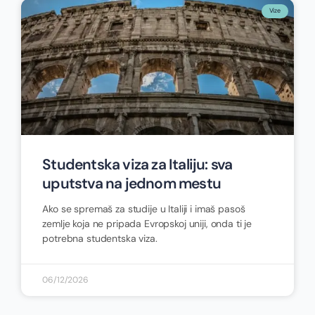
Vize
Studentska viza za Italiju: sva
uputstva na jednom mestu
Ako se spremaš za studije u Italiji i imaš pasoš
zemlje koja ne pripada Evropskoj uniji, onda ti je
potrebna studentska viza.
06/12/2026