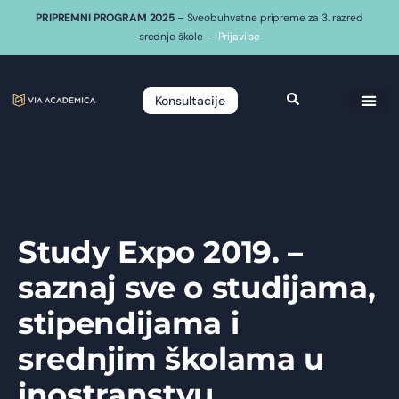
PRIPREMNI PROGRAM 2025
– Sveobuhvatne pripreme za 3. razred
srednje škole –
Prijavi se
Konsultacije
Study Expo 2019. –
saznaj sve o studijama,
stipendijama i
srednjim školama u
inostranstvu