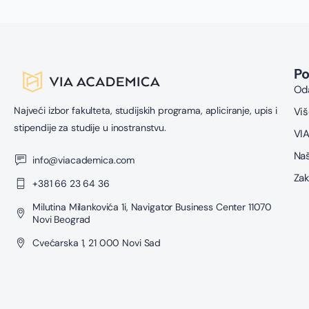
P
Oda
Najveći izbor fakulteta, studijskih programa, apliciranje, upis i
Viš
stipendije za studije u inostranstvu.
VIA
Naš
info@viacademica.com
Zak
+381 66 23 64 36
Milutina Milankovića 1i, Navigator Business Center 11070
Novi Beograd
Cvećarska 1, 21 000 Novi Sad