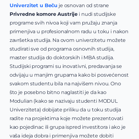
Univerzitet u Beču
je osnovan od strane
Privredne komore Austrije
i nudi studijske
programe svih nivoa koji vam pružaju znanja
primenjiva u profesionalnom radu u toku i nakon
završetka studija. Na ovom univerzitetu možete
studirati sve od programa osnovnih studija,
master studija do doktorskih i MBA studija.
Studijski programi su inovativni, predavanja se
odvijaju u manjim grupama kako bi posvećenost
svakom studentu bila na najvišem nivou. Ono
što je posebno bitno naglastiti je da kao
Modulian (kako se nazivaju studenti MODUL
Univerziteta) dobijate priliku da u toku studija
radite na projektima koje možete prezentovati
kao pojedinac ili grupa ispred investitora i ako je
vaša ideja dobra i primenjiva možete dobiti