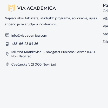
P
Oda
Najveći izbor fakulteta, studijskih programa, apliciranje, upis i
Viš
stipendije za studije u inostranstvu.
VIA
Naš
info@viacademica.com
Zak
+381 66 23 64 36
Milutina Milankovića 1i, Navigator Business Center 11070
Novi Beograd
Cvećarska 1, 21 000 Novi Sad