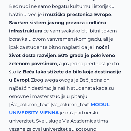
Beč nudi ne samo bogatu kulturnu i istorijsku
baštinu, već je i
muzička prestonica Evrope
.
Savršen sistem javnog prevoza i odlična
infrastruktura
će vam svakako biti bitni tokom
boravka u ovom vanvremenskom gradu, ali je
ipak za studente bitno naglasti da je i
noćni
život dosta razvijen
.
50% grada je pokriveno
zelenom površinom
, a još jedna prednost je i to
što
iz Beča lako stižete do bilo koje destinacije
u Evropi
. Zbog svega ovoga je Beč jedna on
najčešćih destinacija naših studenata kada su
osnovne i master studije u pitanju.
[/vc_column_text][vc_column_text]
MODUL
UNIVERSITY VIENNA
je naš partnerski
univerzitet. Sve usluge Via Academica tima
vezane za ovaj univerzitet su potpuno