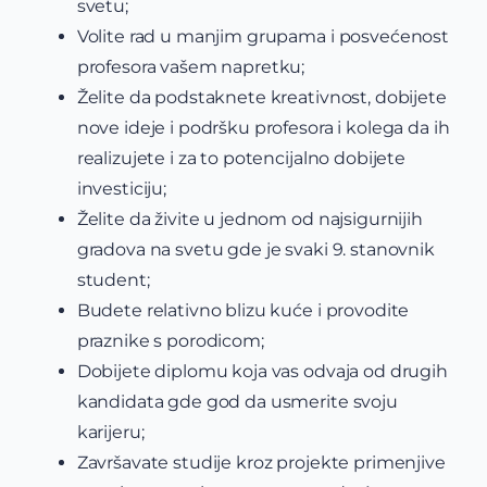
svetu;
Volite rad u manjim grupama i posvećenost
profesora vašem napretku;
Želite da podstaknete kreativnost, dobijete
nove ideje i podršku profesora i kolega da ih
realizujete i za to potencijalno dobijete
investiciju;
Želite da živite u jednom od najsigurnijih
gradova na svetu gde je svaki 9. stanovnik
student;
Budete relativno blizu kuće i provodite
praznike s porodicom;
Dobijete diplomu koja vas odvaja od drugih
kandidata gde god da usmerite svoju
karijeru;
Završavate studije kroz projekte primenjive