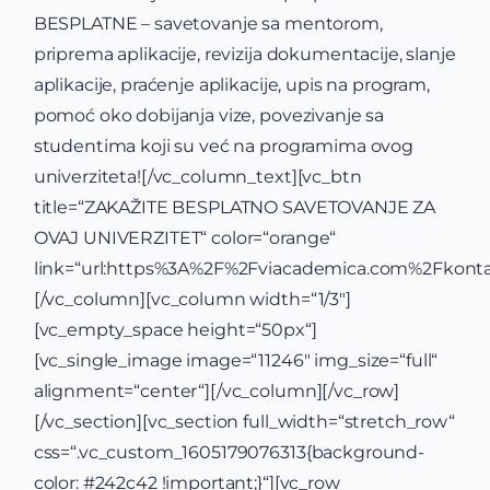
BESPLATNE – savetovanje sa mentorom,
priprema aplikacije, revizija dokumentacije, slanje
aplikacije, praćenje aplikacije, upis na program,
pomoć oko dobijanja vize, povezivanje sa
studentima koji su već na programima ovog
univerziteta![/vc_column_text][vc_btn
title=“ZAKAŽITE BESPLATNO SAVETOVANJE ZA
OVAJ UNIVERZITET“ color=“orange“
link=“url:https%3A%2F%2Fviacademica.com%2Fkontak
[/vc_column][vc_column width=“1/3″]
[vc_empty_space height=“50px“]
[vc_single_image image=“11246″ img_size=“full“
alignment=“center“][/vc_column][/vc_row]
[/vc_section][vc_section full_width=“stretch_row“
css=“.vc_custom_1605179076313{background-
color: #242c42 !important;}“][vc_row