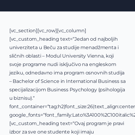
[vc_section][vc_row][vc_column]
[vc_custom_heading text=“Jedan od najboljih
univerziteta u Beču za studije menadžmenta i
sličnih oblasti – Modul University Vienna, koji
svoje programe nudi isključivo na engleskom
jeziku, odnedavno ima program osnovnih studija
– Bachelor of Science in International Business sa
specijalizacijom Business Psychology (psihologija
u biznisu).“
font_container=“tag:h2|font_size:26|text_align:center
google_fonts=“font_family:Lato%3A100%2C100itali
[vc_custom_heading text=“Ovaj program je pravi
izbor za sve one studente koji imaju