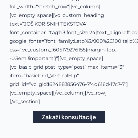
full_width=“stretch_row“][vc_column]
[vc_empty_space][vc_custom_heading
text=“JOŠ KORISNIH TEKSTOVA“
font_container=“tag:h3|font_size:24|text_align:left|c
google_fonts=“font_family:Lato%3A100%2C100itali
css=“.vc_custom_1605179276155{margin-top:
-0.3em !important;}“][vc_empty_space]
[vc_basic_grid post_type=“post“ max_items=“3″
item=“basicGrid_VerticalFlip“
grid_id=“vc_gid:1624883856476-7f4d616d-17c7-7″]
[vc_empty_space][/vc_column][/vc_row]
[/vc_section]
Zakaži konsultacije