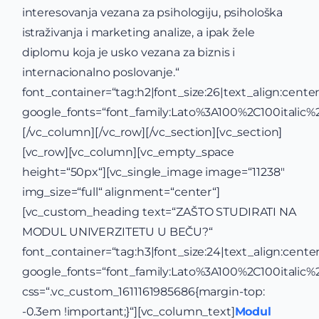
interesovanja vezana za psihologiju, psihološka
istraživanja i marketing analize, a ipak žele
diplomu koja je usko vezana za biznis i
internacionalno poslovanje.“
font_container=“tag:h2|font_size:26|text_align:center
google_fonts=“font_family:Lato%3A100%2C100itali
[/vc_column][/vc_row][/vc_section][vc_section]
[vc_row][vc_column][vc_empty_space
height=“50px“][vc_single_image image=“11238″
img_size=“full“ alignment=“center“]
[vc_custom_heading text=“ZAŠTO STUDIRATI NA
MODUL UNIVERZITETU U BEČU?“
font_container=“tag:h3|font_size:24|text_align:center
google_fonts=“font_family:Lato%3A100%2C100itali
css=“.vc_custom_1611161985686{margin-top:
-0.3em !important;}“][vc_column_text]
Modul