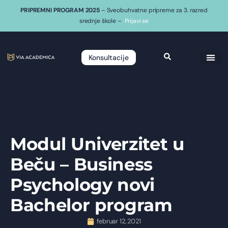
PRIPREMNI PROGRAM 2025
– Sveobuhvatne pripreme za 3. razred
srednje škole –
Prijavi se
Konsultacije
Modul Univerzitet u
Beču – Business
Psychology novi
Bachelor program
februar 12, 2021