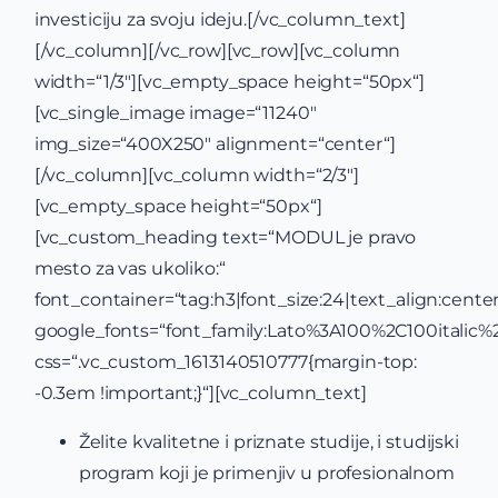
investiciju za svoju ideju.[/vc_column_text]
[/vc_column][/vc_row][vc_row][vc_column
width=“1/3″][vc_empty_space height=“50px“]
[vc_single_image image=“11240″
img_size=“400X250″ alignment=“center“]
[/vc_column][vc_column width=“2/3″]
[vc_empty_space height=“50px“]
[vc_custom_heading text=“MODUL je pravo
mesto za vas ukoliko:“
font_container=“tag:h3|font_size:24|text_align:center
google_fonts=“font_family:Lato%3A100%2C100itali
css=“.vc_custom_1613140510777{margin-top:
-0.3em !important;}“][vc_column_text]
Želite kvalitetne i priznate studije, i studijski
program koji je primenjiv u profesionalnom