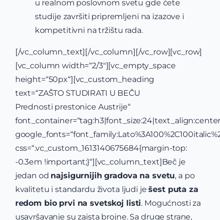
u realnom poslovnom svetu gde ćete
studije završiti pripremljeni na izazove i
kompetitivni na tržištu rada.
[/vc_column_text][/vc_column][/vc_row][vc_row]
[vc_column width=“2/3″][vc_empty_space
height=“50px“][vc_custom_heading
text=“ZAŠTO STUDIRATI U BEČU
Prednosti prestonice Austrije“
font_container=“tag:h3|font_size:24|text_align:center
google_fonts=“font_family:Lato%3A100%2C100itali
css=“.vc_custom_1613140675684{margin-top:
-0.3em !important;}“][vc_column_text]Beč je
jedan od
najsigurnijih gradova na svetu
, a po
kvalitetu i standardu života ljudi je
šest puta za
redom bio prvi na svetskoj listi
. Mogućnosti za
usavršavanje su zaista brojne. Sa druge strane,