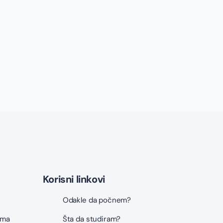
Korisni linkovi
Odakle da počnem?
ama
Šta da studiram?