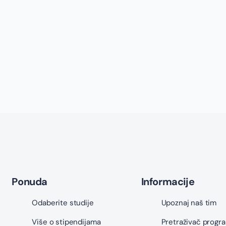
Ponuda
Informacije
Odaberite studije
Upoznaj naš tim
Više o stipendijama
Pretraživač progr