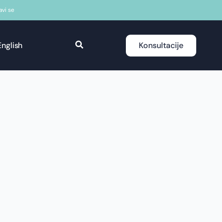
javi se
English
Konsultacije