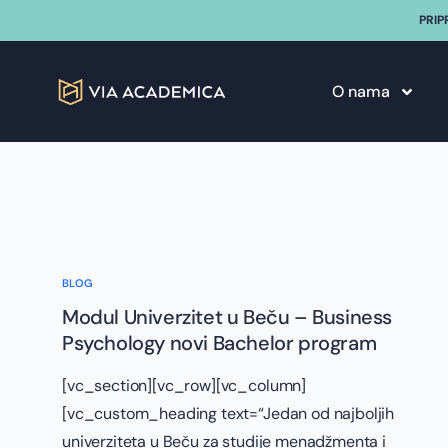
PRIP
O nama
BLOG
Modul Univerzitet u Beču – Business
Psychology novi Bachelor program
[vc_section][vc_row][vc_column]
[vc_custom_heading text=“Jedan od najboljih
univerziteta u Beču za studije menadžmenta i