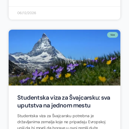
06/12/2026
Vize
Studentska viza za Švajcarsku: sva
uputstva na jednom mestu
Studentska viza za Švajcarsku potrebna je
državljanima zemalja koje ne pripadaju Evropskoj
uniji da bi mogli da borave u ovoj zemlji duže