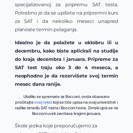
specijalizovanoj za pripremu SAT testa.
Potrebno je da se upišete na pripremni kurs
za SAT i da nekoliko meseci unapred
planirate termin polaganja.
Idealno je da polažete u oktobru ili u
decembru, kako biste aplicirali na studije
do kraja decembra i januara.
Pripreme za
SAT test traju oko 3 do 4 meseca, a
neophodno je da rezervišete svoj termin
mesec dana ranije.
Ukoliko se spremate za Bocconi, onda obavezno
pročitajte
ovaj tekst
koji se tiče upisa na ovaj univerzitet i
razlike između SAT testa i Bocconi testa. Zimski upis se na
Bocconi uvek završava krajem januara.
Škole jezika koje preporučujemo za