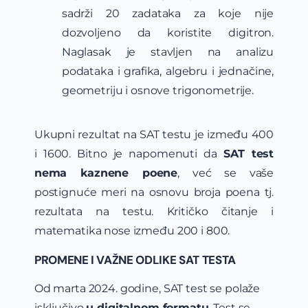
sadrži 20 zadataka za koje nije
dozvoljeno da koristite digitron.
Naglasak je stavljen na analizu
podataka i grafika, algebru i jednačine,
geometriju i osnove trigonometrije.
Ukupni rezultat na SAT testu je između 400
i 1600. Bitno je napomenuti da
SAT test
nema kaznene poene
, već se vaše
postignuće meri na osnovu broja poena tj.
rezultata na testu. Kritičko čitanje i
matematika nose između 200 i 800.
PROMENE I VAŽNE ODLIKE SAT TESTA
Od marta 2024. godine, SAT test se polaže
isključivo
u digitalnom formatu
. Test se