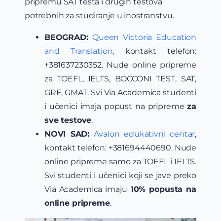
pripremu SAT testa i drugih testova
potrebnih za studiranje u inostranstvu.
BEOGRAD:
Queen Victoria Education
and Translation
, kontakt telefon:
+381637230352. Nude online pripreme
za TOEFL, IELTS, BOCCONI TEST, SAT,
GRE, GMAT. Svi Via Academica studenti
i učenici imaja popust na pripreme
za
sve testove
.
NOVI SAD:
Avalon edukativni centar
,
kontakt telefon: +381694440690. Nude
online pripreme samo za TOEFL i IELTS.
Svi studenti i učenici koji se jave preko
Via Academica imaju
10% popusta na
online pripreme
.