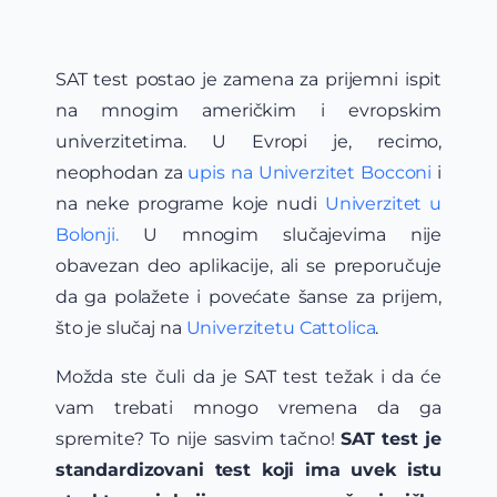
SAT test postao je zamena za prijemni ispit
na mnogim američkim i evropskim
univerzitetima. U Evropi je, recimo,
neophodan za
upis na Univerzitet Bocconi
i
na neke programe koje nudi
Univerzitet u
Bolonji.
U mnogim slučajevima nije
obavezan deo aplikacije, ali se preporučuje
da ga polažete i povećate šanse za prijem,
što je slučaj na
Univerzitetu Cattolica
.
Možda ste čuli da je SAT test težak i da će
vam trebati mnogo vremena da ga
spremite? To nije sasvim tačno!
SAT test je
standardizovani test koji ima uvek istu