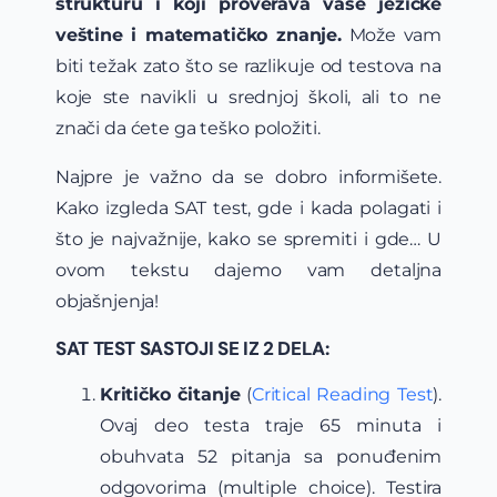
strukturu i koji proverava vaše jezičke
veštine i matematičko znanje.
Može vam
biti težak zato što se razlikuje od testova na
koje ste navikli u srednjoj školi, ali to ne
znači da ćete ga teško položiti.
Najpre je važno da se dobro informišete.
Kako izgleda SAT test, gde i kada polagati i
što je najvažnije, kako se spremiti i gde… U
ovom tekstu dajemo vam detaljna
objašnjenja!
SAT TEST SASTOJI SE IZ 2 DELA:
Kritičko čitanje
(
Critical Reading Test
).
Ovaj deo testa traje 65 minuta i
obuhvata 52 pitanja sa ponuđenim
odgovorima (multiple choice). Testira