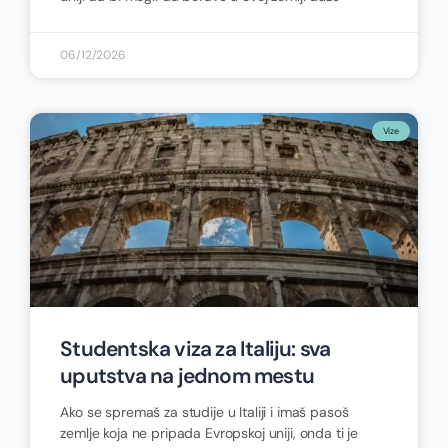
06/12/2026
Vize
Studentska viza za Italiju: sva
uputstva na jednom mestu
Ako se spremaš za studije u Italiji i imaš pasoš
zemlje koja ne pripada Evropskoj uniji, onda ti je