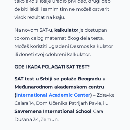
tako ako si lošije uradio prvi deo, drugi deo
će biti lakši i samim tim ne možeš ostvariti
visok rezultat na kraju.
Na novom SAT-u,
kalkulator
je dostupan
tokom celog matematičkog dela testa.
Možeš koristiti ugrađeni Desmos kalkulator
ili doneti svoj odobreni kalkulator.
GDE I KADA POLAGATI SAT TEST?
SAT test u Srbiji se polaže Beogradu u
Međunarodnom akademskom centru
(
International Academic Center
) –
Zdravka
Čelara 14, Dom Učenika Patrijarh Pavle, i u
Savremena International School
, Cara
Dušana 34, Zemun.