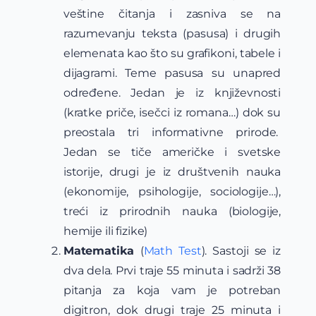
veštine čitanja i zasniva se na
razumevanju teksta (pasusa) i drugih
elemenata kao što su grafikoni, tabele i
dijagrami. Teme pasusa su unapred
određene. Jedan je iz književnosti
(kratke priče, isečci iz romana…) dok su
preostala tri informativne prirode.
Jedan se tiče američke i svetske
istorije, drugi je iz društvenih nauka
(ekonomije, psihologije, sociologije…),
treći iz prirodnih nauka (biologije,
hemije ili fizike)
Matematika
(
Math Test
). Sastoji se iz
dva dela. Prvi traje 55 minuta i sadrži 38
pitanja za koja vam je potreban
digitron, dok drugi traje 25 minuta i