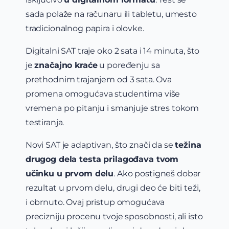
sada polaže na računaru ili tabletu, umesto
tradicionalnog papira i olovke.
Digitalni SAT traje oko 2 sata i 14 minuta, što
je
značajno kraće
u poređenju sa
prethodnim trajanjem od 3 sata. Ova
promena omogućava studentima više
vremena po pitanju i smanjuje stres tokom
testiranja.
Novi SAT je adaptivan, što znači da se
težina
drugog dela testa prilagođava tvom
učinku u prvom delu
. Ako postigneš dobar
rezultat u prvom delu, drugi deo će biti teži,
i obrnuto. Ovaj pristup omogućava
precizniju procenu tvoje sposobnosti, ali isto