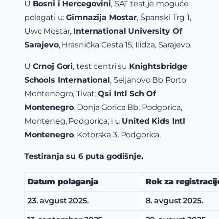
U
Bosni i Hercegovini
, SAT test je moguće
polagati u:
Gimnazija Mostar
, Španski Trg 1,
Uwc Mostar,
International University Of
Sarajevo
, Hrasnička Cesta 15, Ilidza, Sarajevo.
U
Crnoj Gori
, test centri su
Knightsbridge
Schools International
, Seljanovo Bb Porto
Montenegro, Tivat;
Qsi Intl Sch Of
Montenegro
, Donja Gorica Bb, Podgorica,
Monteneg, Podgorica; i u
United Kids Intl
Montenegro
, Kotorska 3, Podgorica.
Testiranja su 6 puta godišnje.
Datum polaganja
Rok za registraci
23. avgust 2025.
8. avgust 2025.