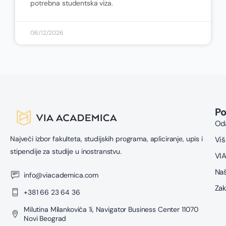
potrebna studentska viza.
06/12/2026
P
Oda
Najveći izbor fakulteta, studijskih programa, apliciranje, upis i
Viš
stipendije za studije u inostranstvu.
VIA
Naš
info@viacademica.com
Zak
+381 66 23 64 36
Milutina Milankovića 1i, Navigator Business Center 11070
Novi Beograd