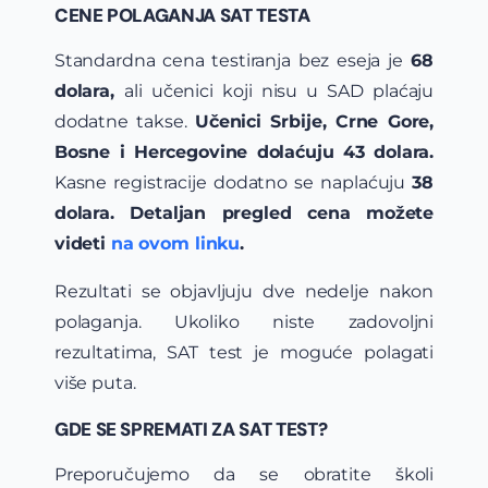
CENE POLAGANJA SAT TESTA
Standardna cena testiranja bez eseja je
68
dolara,
ali učenici koji nisu u SAD plaćaju
dodatne takse.
Učenici Srbije, Crne Gore,
Bosne i Hercegovine dolaćuju 43 dolara.
Kasne registracije dodatno se naplaćuju
38
dolara. Detaljan pregled cena možete
videti
na ovom linku
.
Rezultati se objavljuju dve nedelje nakon
polaganja. Ukoliko niste zadovoljni
rezultatima, SAT test je moguće polagati
više puta.
GDE SE SPREMATI ZA SAT TEST?
Preporučujemo da se obratite školi