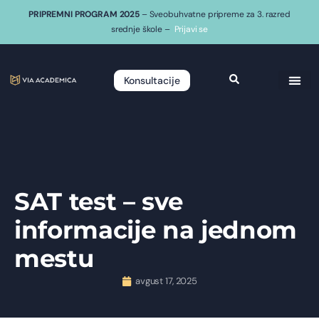
PRIPREMNI PROGRAM 2025
– Sveobuhvatne pripreme za 3. razred
srednje škole –
Prijavi se
Konsultacije
SAT test – sve
informacije na jednom
mestu
avgust 17, 2025