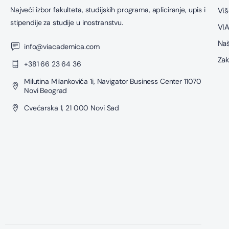
Najveći izbor fakulteta, studijskih programa, apliciranje, upis i
Viš
stipendije za studije u inostranstvu.
VIA
Naš
info@viacademica.com
Zak
+381 66 23 64 36
Milutina Milankovića 1i, Navigator Business Center 11070
Novi Beograd
Cvećarska 1, 21 000 Novi Sad