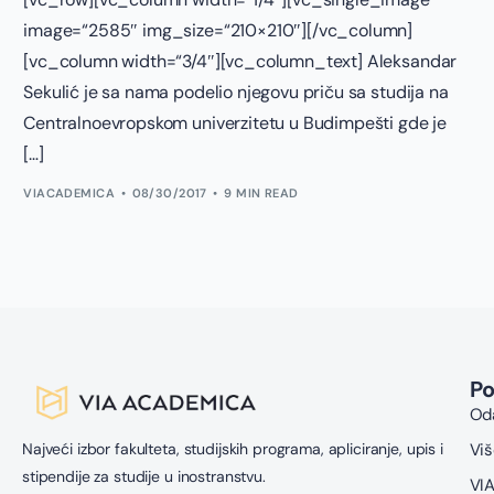
image=“2585″ img_size=“210×210″][/vc_column]
[vc_column width=“3/4″][vc_column_text] Aleksandar
Sekulić je sa nama podelio njegovu priču sa studija na
Centralnoevropskom univerzitetu u Budimpešti gde je
[…]
VIACADEMICA
08/30/2017
9 MIN READ
P
Oda
Najveći izbor fakulteta, studijskih programa, apliciranje, upis i
Viš
stipendije za studije u inostranstvu.
VIA