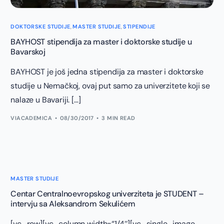
DOKTORSKE STUDIJE
,
MASTER STUDIJE
,
STIPENDIJE
BAYHOST stipendija za master i doktorske studije u
Bavarskoj
BAYHOST je još jedna stipendija za master i doktorske
studije u Nemačkoj, ovaj put samo za univerzitete koji se
nalaze u Bavariji. […]
VIACADEMICA
08/30/2017
3 MIN READ
MASTER STUDIJE
Centar Centralnoevropskog univerziteta je STUDENT –
intervju sa Aleksandrom Sekulićem
[vc_row][vc_column width=“1/4″][vc_single_image