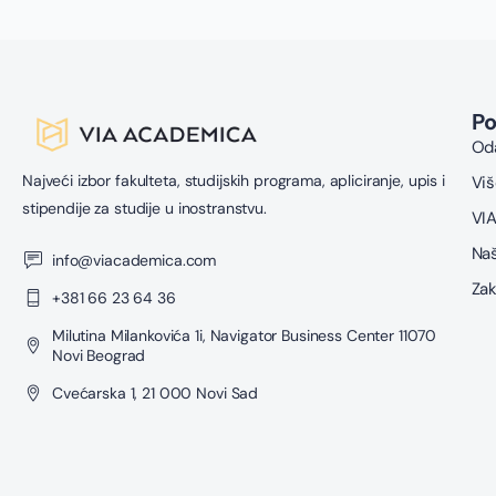
P
Oda
Najveći izbor fakulteta, studijskih programa, apliciranje, upis i
Viš
stipendije za studije u inostranstvu.
VIA
Naš
info@viacademica.com
Zak
+381 66 23 64 36
Milutina Milankovića 1i, Navigator Business Center 11070
Novi Beograd
Cvećarska 1, 21 000 Novi Sad