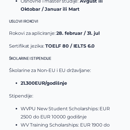
Osnovne i master studije:
Avgust ili
Oktobar / Januar ili Mart
USLOVI I ROKOVI
Rokovi za apliciranje:
28. februar / 31. jul
Sertifikat jezika:
TOELF 80 / IELTS 6.0
ŠKOLARINE I STIPENDIJE
Školarine za Non-EU i EU državljane:
21.300EUR/godišnje
Stipendije:
WVPU New Student Scholarships: EUR
2500 do EUR 10000 godišnje
WV Training Scholarships: EUR 1900 do