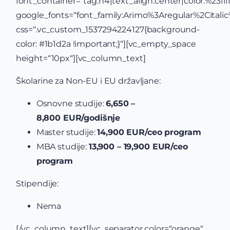
font_container=“tag:h4|text_align:center|color:%23ffff
google_fonts=“font_family:Arimo%3Aregular%2Cital
css=“.vc_custom_1537294224127{background-
color: #1b1d2a !important;}“][vc_empty_space
height=“10px“][vc_column_text]
Školarine za Non-EU i EU državljane:
Osnovne studije:
6,650 –
8,800 EUR/godišnje
Master studije:
14,900 EUR/ceo program
MBA studije:
13,900 – 19,900 EUR/ceo
program
Stipendije:
Nema
[/vc_column_text][vc_separator color=“orange“