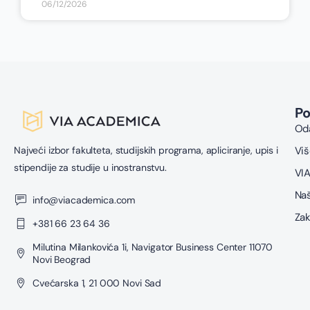
06/12/2026
P
Oda
Najveći izbor fakulteta, studijskih programa, apliciranje, upis i
Viš
stipendije za studije u inostranstvu.
VIA
Naš
info@viacademica.com
Zak
+381 66 23 64 36
Milutina Milankovića 1i, Navigator Business Center 11070
Novi Beograd
Cvećarska 1, 21 000 Novi Sad