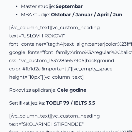
Master studije:
Septembar
MBA studije:
Oktobar / Januar / April / Jun
[/vc_column_text][vc_custom_heading
text=“USLOVI I ROKOVI“
font_container=“tag:h4|text_align:center|color:%23ffff
google_fonts=“font_family:Arimo%3Aregular%2Cital
css=“.vc_custom_1537284657905{background-
color: #1b1d2a !important;}“][vc_empty_space
height=“10px“][vc_column_text]
Rokovi za apliciranje:
Cele godine
Sertifikat jezika:
TOELF 79 / IELTS 5.5
[/vc_column_text][vc_custom_heading
text=“ŠKOLARINE I STIPENDIJE“