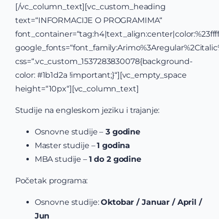
[/vc_column_text][vc_custom_heading
text=“INFORMACIJE O PROGRAMIMA“
font_container=“tag:h4|text_align:center|color:%23ffff
google_fonts=“font_family:Arimo%3Aregular%2Cital
css=“.vc_custom_1537283830078{background-
color: #1b1d2a !important;}“][vc_empty_space
height=“10px“][vc_column_text]
Studije na engleskom jeziku i trajanje:
Osnovne studije –
3 godine
Master studije –
1 godina
MBA studije –
1 do 2 godine
Početak programa:
Osnovne studije:
Oktobar / Januar / April /
Jun