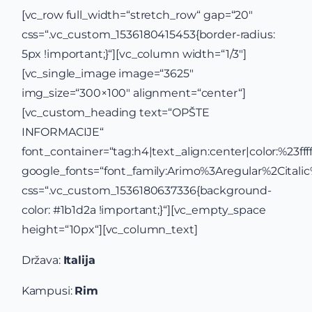
[vc_row full_width=“stretch_row“ gap=“20″
css=“.vc_custom_1536180415453{border-radius:
5px !important;}“][vc_column width=“1/3″]
[vc_single_image image=“3625″
img_size=“300×100″ alignment=“center“]
[vc_custom_heading text=“OPŠTE
INFORMACIJE“
font_container=“tag:h4|text_align:center|color:%23ffff
google_fonts=“font_family:Arimo%3Aregular%2Cital
css=“.vc_custom_1536180637336{background-
color: #1b1d2a !important;}“][vc_empty_space
height=“10px“][vc_column_text]
Država:
Italija
Kampusi:
Rim