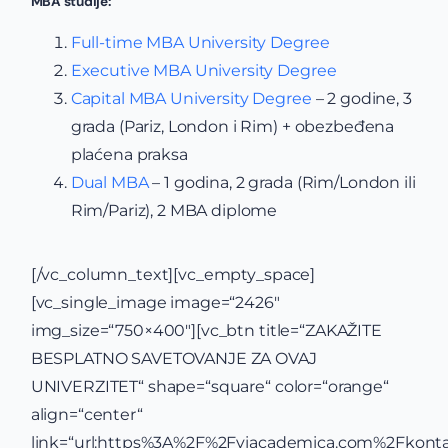
MBA studije:
Full-time MBA University Degree
Executive MBA University Degree
Capital MBA University Degree
– 2 godine, 3
grada (Pariz, London i Rim) + obezbeđena
plaćena praksa
Dual MBA
– 1 godina, 2 grada (Rim/London ili
Rim/Pariz), 2 MBA diplome
[/vc_column_text][vc_empty_space]
[vc_single_image image=“2426″
img_size=“750×400″][vc_btn title=“ZAKAŽITE
BESPLATNO SAVETOVANJE ZA OVAJ
UNIVERZITET“ shape=“square“ color=“orange“
align=“center“
link=“url:https%3A%2F%2Fviacademica.com%2Fkontak