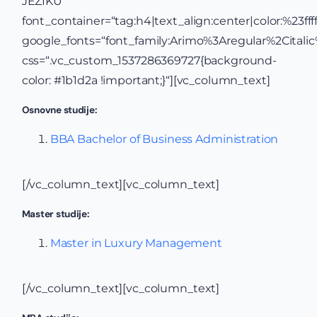
JEZIKU“
font_container=“tag:h4|text_align:center|color:%23ffff
google_fonts=“font_family:Arimo%3Aregular%2Cital
css=“.vc_custom_1537286369727{background-
color: #1b1d2a !important;}“][vc_column_text]
Osnovne studije:
BBA Bachelor of Business Administration
[/vc_column_text][vc_column_text]
Master studije:
Master in Luxury Management
[/vc_column_text][vc_column_text]