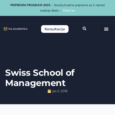
PRIPREMNI PROGRAM 2025
– Sveobuhvatne pripreme za 3. razred
srednje škole –
Prijavi se
Konsultacije
Swiss School of
Management
jun 3, 2019