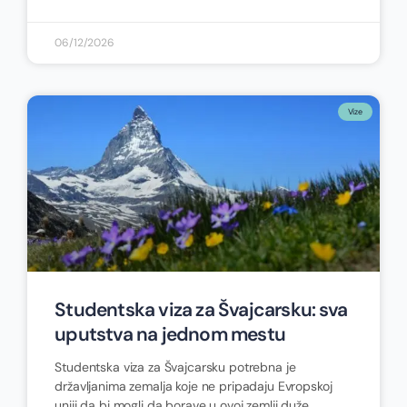
06/12/2026
Vize
Studentska viza za Švajcarsku: sva
uputstva na jednom mestu
Studentska viza za Švajcarsku potrebna je
državljanima zemalja koje ne pripadaju Evropskoj
uniji da bi mogli da borave u ovoj zemlji duže