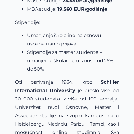
Master studije:
24.450EUR/godišnje
MBA studije:
19.560 EUR/godišnje
Stipendije:
Umanjenje školarine na osnovu
uspeha i ranih prijava
Stipendije za master studente –
umanjenje školarine u iznosu od 25%
do 50%
Od osnivanja 1964. kroz
Schiller
International University
je prošlo vise od
20 000 studenata iz više od 100 zemalja.
Univerzitet nudi Osnovne, Master i
Associate studije na svojim kampusima u
Heidelbergu, Madridu, Parizu i Tampi, kao i
mogućnost online studiranja. Sva