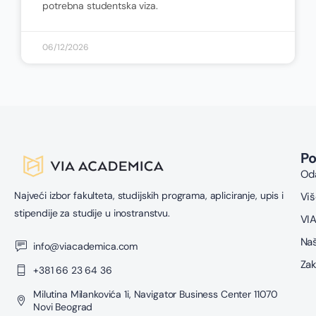
potrebna studentska viza.
06/12/2026
P
Oda
Najveći izbor fakulteta, studijskih programa, apliciranje, upis i
Viš
stipendije za studije u inostranstvu.
VIA
Naš
info@viacademica.com
Zak
+381 66 23 64 36
Milutina Milankovića 1i, Navigator Business Center 11070
Novi Beograd