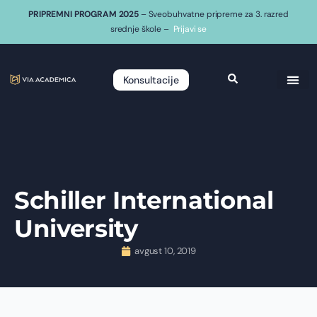
PRIPREMNI PROGRAM 2025
– Sveobuhvatne pripreme za 3. razred
srednje škole –
Prijavi se
Konsultacije
Schiller International
University
avgust 10, 2019