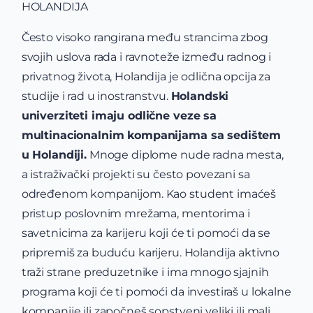
HOLANDIJA
Često visoko rangirana među strancima zbog
svojih uslova rada i ravnoteže između radnog i
privatnog života, Holandija je odlična opcija za
studije i rad u inostranstvu.
Holandski
univerziteti imaju odlične veze sa
multinacionalnim kompanijama sa sedištem
u Holandiji.
Mnoge diplome nude radna mesta,
a istraživački projekti su često povezani sa
određenom kompanijom. Kao student imaćeš
pristup poslovnim mrežama, mentorima i
savetnicima za karijeru koji će ti pomoći da se
pripremiš za buduću karijeru. Holandija aktivno
traži strane preduzetnike i ima mnogo sjajnih
programa koji će ti pomoći da investiraš u lokalne
kompanije ili započneš sopstveni veliki ili mali