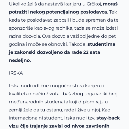
Ukoliko želiš da nastaviš karijeru u Grčkoj,
moraš
potražiti nekog potencijalnog poslodavca
. Tek
kada te poslodavac zaposli i bude spreman da te
sponzoriše kao svog radnika, tada se može izdati
radna dozvola. Ova dozvola važi od jedne do pet
godina i može se obnoviti. Takođe,
studentima
je zakonski dozvoljeno da rade 22 sata
nedeljno.
IRSKA
Irska nudi odlične mogućnosti za karijeru i
kvalitetan način života i baš zbog toga veliki broj
međunarodnih studenata koji diplomiraju u
zemlji žele da tu ostanu, rade i žive u njoj. Kao
internacionalni student, Irska nudi tzv.
stay-back
vizu čije trajanje zavisi od nivoa završenih