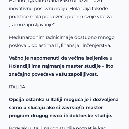
Holandiji godinu dana kako bi razvili novu
inovativnu poslovnu ideju. Holandija takođe
podstiče mala preduzeća putem svoje vize za
„samozapošljavanje“.
Međunarodnim radnicima je dostupno mnogo
poslova u oblastima IT, finansija i inženjerstva.
Važno je napomenuti da većina iseljenika u
Holandiji ima najmanje master studije – što
značajno povećava vašu zapošljivost.
ITALIJA
Opcija ostanka u Italiji moguća je i dozvoljena
samo u slučaju ako si završio/la master
program drugog nivoa ili doktorske studije.
Boravak u Italiji nakon studija poznat je kao