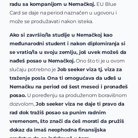
radu sa kompanijom u Nemačkoj.
EU Blue
Card se daje na period naznačen u ugovoru i
može se produžavati nakon isteka.
Ako si završio/la studije u Nemačkoj kao
međunarodni student i nakon diplomiranja si
se vratio/la u svoju zemlju, još uvek možeš da
nađeš posao u Nemačkoj.
Ono što ti je u ovom
slučaju potrebno je
Job seeker viza tj. viza za
traženje posla
.
Ona ti omogućava da uđeš u
Nemačku na period od šest meseci i pronađeš
posao.
U poređenju sa produženom boravišnom
dozvolom,
Job seeker viza ne daje ti pravo da
rad dok tražiš posao sa punim radnim
vremenom, što znači da ćeš morati da pružiš
dokaz da imaš neophodna finansijska