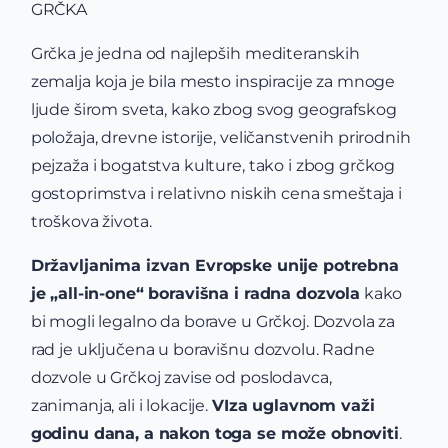
GRČKA
Grčka je jedna od najlepših mediteranskih
zemalja koja je bila mesto inspiracije za mnoge
ljude širom sveta, kako zbog svog geografskog
položaja, drevne istorije, veličanstvenih prirodnih
pejzaža i bogatstva kulture, tako i zbog grčkog
gostoprimstva i relativno niskih cena smeštaja i
troškova života.
Državljanima izvan Evropske unije potrebna
je „all-in-one“ boravišna i radna dozvola
kako
bi mogli legalno da borave u Grčkoj. Dozvola za
rad je uključena u boravišnu dozvolu. Radne
dozvole u Grčkoj zavise od poslodavca,
zanimanja, ali i lokacije.
VIza uglavnom važi
godinu dana, a nakon toga se može obnoviti
.