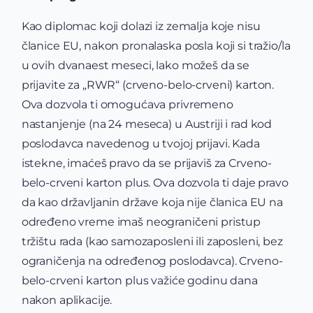
Kao diplomac koji dolazi iz zemalja koje nisu
članice EU, nakon pronalaska posla koji si tražio/la
u ovih dvanaest meseci, lako možeš da se
prijavite za „RWR“ (crveno-belo-crveni) karton.
Ova dozvola ti omogućava privremeno
nastanjenje (na 24 meseca) u Austriji i rad kod
poslodavca navedenog u tvojoj prijavi. Kada
istekne, imaćeš pravo da se prijaviš za Crveno-
belo-crveni karton plus. Ova dozvola ti daje pravo
da kao državljanin države koja nije članica EU na
određeno vreme imaš neograničeni pristup
tržištu rada (kao samozaposleni ili zaposleni, bez
ograničenja na određenog poslodavca). Crveno-
belo-crveni karton plus važiće godinu dana
nakon aplikacije.