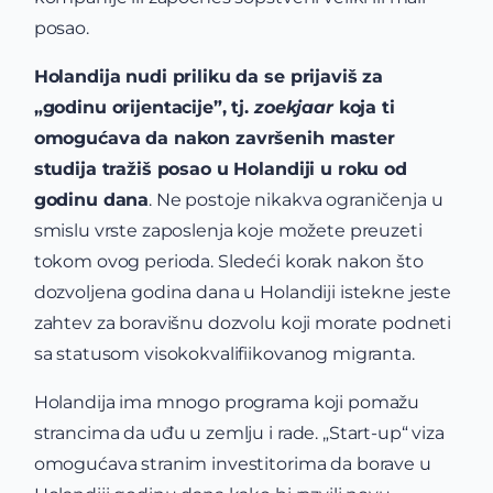
posao.
Holandija nudi priliku da se prijaviš za
„godinu orijentacije”, tj.
zoekjaar
koja ti
omogućava da nakon završenih master
studija tražiš posao u Holandiji u roku od
godinu dana
. Ne postoje nikakva ograničenja u
smislu vrste zaposlenja koje možete preuzeti
tokom ovog perioda. Sledeći korak nakon što
dozvoljena godina dana u Holandiji istekne jeste
zahtev za boravišnu dozvolu koji morate podneti
sa statusom visokokvalifiikovanog migranta.
Holandija ima mnogo programa koji pomažu
strancima da uđu u zemlju i rade. „Start-up“ viza
omogućava stranim investitorima da borave u