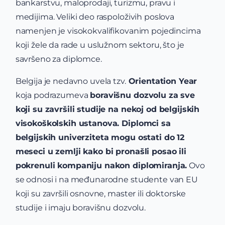
bankarstvu, maloprodaji, turizmu, pravu i
medijima. Veliki deo raspoloživih poslova
namenjen je visokokvalifikovanim pojedincima
koji žele da rade u uslužnom sektoru, što je
savršeno za diplomce.
Belgija je nedavno uvela tzv.
Orientation Year
koja podrazumeva
boravišnu dozvolu za sve
koji su završili studije na nekoj od belgijskih
visokoškolskih ustanova. Diplomci sa
belgijskih univerziteta mogu ostati do 12
meseci u zemlji kako bi pronašli posao ili
pokrenuli kompaniju nakon diplomiranja.
Ovo
se odnosi i na međunarodne studente van EU
koji su završili osnovne, master ili doktorske
studije i imaju boravišnu dozvolu.