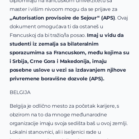
diplomiraju na francuskom univerzitetu sa
master i višim nivoom mogu da se prijave za
„Autorisation provisoire de Sejour“ (APS)
. Ovaj
dokument omogućava ti da ostaneš u
Francuskoj da bi tražio/la posao.
Imaj u vidu da
studenti iz zemalja sa bilateralnim
sporazumima sa Francuskom, među kojima su
i Srbija, Crne Gora i Makedonija, imaju
posebne uslove u vezi sa izdavanjem njihove
privremene boravišne dozvole (APS).
BELGIJA
Belgija je odlično mesto za početak karijere, s
obzirom na to da mnoge međunarodne
organizacije imaju svoja sedišta baš u ovoj zemlji.
Lokalni stanovnici, ali i iseljenici rade u