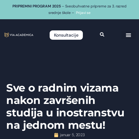
PRIPREMNI PROGRAM 2025
– Sveobuhvatne pripreme za 3. razred
srednje škole –
Prijavi se
Konsultacije
Sve o radnim vizama
nakon završenih
studija u inostranstvu
na jednom mestu!
januar 5, 2023