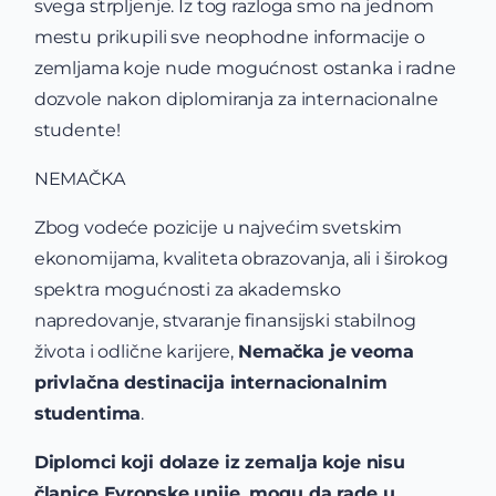
svega strpljenje. Iz tog razloga smo na jednom
mestu prikupili sve neophodne informacije o
zemljama koje nude mogućnost ostanka i radne
dozvole nakon diplomiranja za internacionalne
studente!
NEMAČKA
Zbog vodeće pozicije u najvećim svetskim
ekonomijama, kvaliteta obrazovanja, ali i širokog
spektra mogućnosti za akademsko
napredovanje, stvaranje finansijski stabilnog
života i odlične karijere,
Nemačka je veoma
privlačna destinacija internacionalnim
studentima
.
Diplomci koji dolaze iz zemalja koje nisu
članice Evropske unije, mogu da rade u