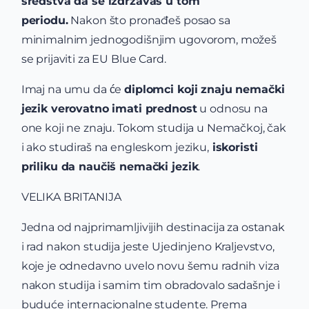
sredstva da se izdržavaš u tom
periodu.
Nakon što pronađeš posao sa
minimalnim jednogodišnjim ugovorom, možeš
se prijaviti za EU Blue Card.
Imaj na umu da će
diplomci koji znaju nemački
jezik verovatno imati prednost
u odnosu na
one koji ne znaju. Tokom studija u Nemačkoj, čak
i ako studiraš na engleskom jeziku,
iskoristi
priliku da naučiš nemački jezik
.
VELIKA BRITANIJA
Jedna od najprimamljivijih destinacija za ostanak
i rad nakon studija jeste Ujedinjeno Kraljevstvo,
koje je odnedavno uvelo novu šemu radnih viza
nakon studija i samim tim obradovalo sadašnje i
buduće internacionalne studente. Prema