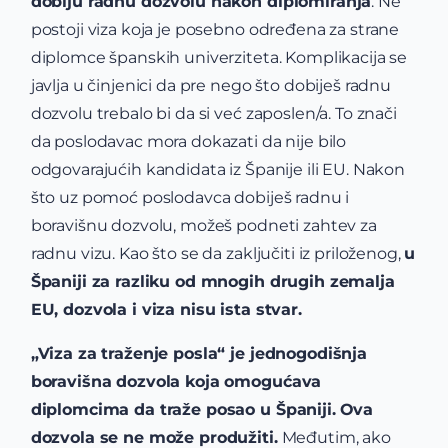
dobiju radnu dozvolu nakon diplomiranja
. Ne
postoji viza koja je posebno određena za strane
diplomce španskih univerziteta. Komplikacija se
javlja u činjenici da pre nego što dobiješ radnu
dozvolu trebalo bi da si već zaposlen/a. To znači
da poslodavac mora dokazati da nije bilo
odgovarajućih kandidata iz Španije ili EU. Nakon
što uz pomoć poslodavca dobiješ radnu i
boravišnu dozvolu, možeš podneti zahtev za
radnu vizu. Kao što se da zaključiti iz priloženog,
u
Španiji za razliku od mnogih drugih zemalja
EU, dozvola i viza nisu ista stvar.
„Viza za traženje posla“ je jednogodišnja
boravišna dozvola koja omogućava
diplomcima da traže posao u Španiji.
Ova
dozvola se ne može produžiti.
Međutim, ako