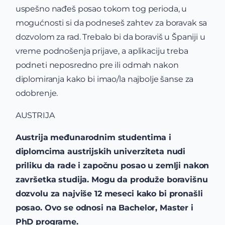
uspešno nađeš posao tokom tog perioda, u
mogućnosti si da podneseš zahtev za boravak sa
dozvolom za rad. Trebalo bi da boraviš u Španiji u
vreme podnošenja prijave, a aplikaciju treba
podneti neposredno pre ili odmah nakon
diplomiranja kako bi imao/la najbolje šanse za
odobrenje.
AUSTRIJA
Austrija međunarodnim studentima i
diplomcima austrijskih univerziteta nudi
priliku da rade i započnu posao u zemlji nakon
završetka studija. Mogu da produže boravišnu
dozvolu za najviše 12 meseci kako bi pronašli
posao. Ovo se odnosi na Bachelor, Master i
PhD programe.