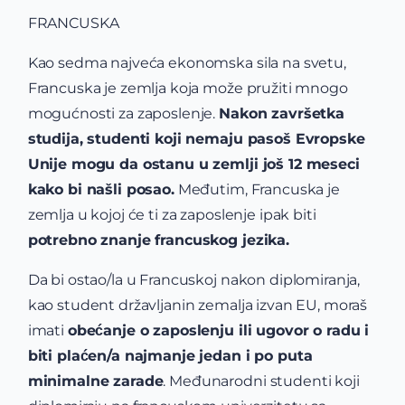
FRANCUSKA
Kao sedma najveća ekonomska sila na svetu,
Francuska je zemlja koja može pružiti mnogo
mogućnosti za zaposlenje.
Nakon završetka
studija, studenti koji nemaju pasoš Evropske
Unije mogu da ostanu u zemlji još 12 meseci
kako bi našli posao.
Međutim, Francuska je
zemlja u kojoj će ti za zaposlenje ipak biti
potrebno znanje francuskog jezika.
Da bi ostao/la u Francuskoj nakon diplomiranja,
kao student državljanin zemalja izvan EU, moraš
imati
obećanje o zaposlenju ili ugovor o radu i
biti plaćen/a najmanje jedan i po puta
minimalne zarade
. Međunarodni studenti koji