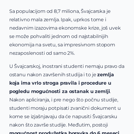
Sa populacijom od 8,7 miliona, Švajcarska je
relativno mala zemlja. Ipak, uprkos tome i
nedavnim izazovima ekonomske krize, još uvek
se može pohvaliti jednom od najstabilnijih
ekonomija na svetu, sa impresivnom stopom
nezaposlenosti od samo 2%.
U Švajcarskoj, inostrani studenti nemaju pravo da
ostanu nakon završenih studija i to je
zemlja
koja ima vrlo stroga pravila i procedure u
pogledu mogućnosti za ostanak u zemlji
.
Nakon apliciranja, i pre nego što počnu studije,
studenti moraju potpisati zvanični dokument u
kome se izjašnjavaju da će napusiti Švajcarsku
nakon što završe studije. Međutim, postoji
mogućnost produžetka boravka do 6 meseci.