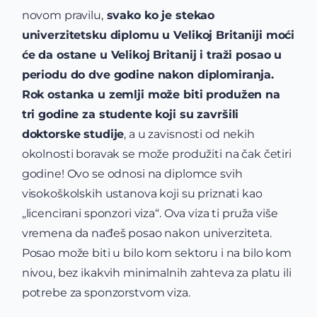
novom pravilu,
svako ko je stekao
univerzitetsku diplomu u Velikoj Britaniji moći
će da ostane u Velikoj Britanij i traži posao u
periodu do dve godine nakon diplomiranja.
Rok ostanka u zemlji može biti produžen na
tri godine za studente koji su završili
doktorske studije
, a u zavisnosti od nekih
okolnosti boravak se može produžiti na čak četiri
godine! Ovo se odnosi na diplomce svih
visokoškolskih ustanova koji su priznati kao
„licencirani sponzori viza“. Ova viza ti pruža više
vremena da nađeš posao nakon univerziteta.
Posao može biti u bilo kom sektoru i na bilo kom
nivou, bez ikakvih minimalnih zahteva za platu ili
potrebe za sponzorstvom viza.