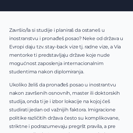
Završio/la si studije i planiraš da ostaneš u
inostranstvu i pronađeš posao? Neke od država u
Evropi daju tzv. stay-back vize tj. radne vize, a Via
mentorke ti predstavljaju države koje nude
mogućnost zaposlenja internacionalnim
studentima nakon diplomiranja.
Ukoliko želiš da pronađeš posao u inostrantvu
nakon završenih osnovnih, master ili doktorskih
studija, onda ti je i izbor lokacije na kojoj ćeš
studirati jedan od važnijih faktora. Imigracione
politike različitih država često su komplikovane,
striktne i podrazumevaju pregršt pravila, a pre