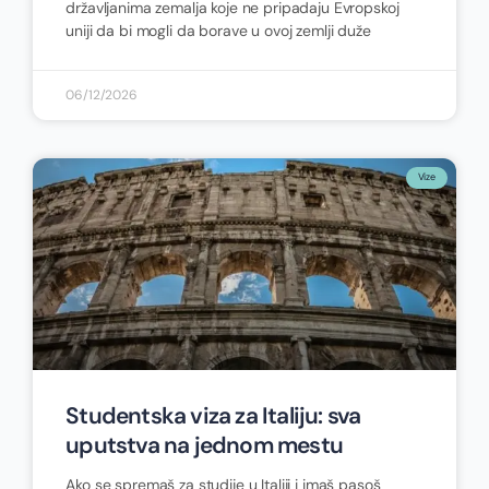
državljanima zemalja koje ne pripadaju Evropskoj
uniji da bi mogli da borave u ovoj zemlji duže
06/12/2026
Vize
Studentska viza za Italiju: sva
uputstva na jednom mestu
Ako se spremaš za studije u Italiji i imaš pasoš