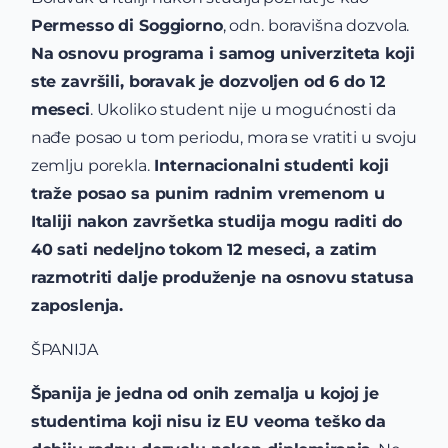
Permesso di Soggiorno
, odn. boravišna dozvola.
Na osnovu programa i samog univerziteta koji
ste završili, boravak je dozvoljen od 6 do 12
meseci
. Ukoliko student nije u mogućnosti da
nađe posao u tom periodu, mora se vratiti u svoju
zemlju porekla.
Internacionalni studenti koji
traže posao sa punim radnim vremenom u
Italiji nakon završetka studija mogu raditi do
40 sati nedeljno tokom 12 meseci, a zatim
razmotriti dalje produženje na osnovu statusa
zaposlenja.
ŠPANIJA
Španija je jedna od onih zemalja u kojoj je
studentima koji nisu iz EU veoma teško da