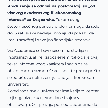
Produženje se odnosi na poslove koji su
„od
visokog akademskog ili ekonomskog
interesa“ za Švajcarsku.
Tokom ovog
šestomesečnog perioda, diplomci mogu da rade
do 15 sati svake nedelje i moraju da pokažu da
imaju smeštaj i dovoljna finansijska sredstva.
Via Academica se bavi upisom na studije u
inostranstvu, ali ne i zaposlenjem, tako da je ovaj
tekst informativnog karaktera i način da te
ohrabrimo da razmotriš sve aspekte pre nego što
se odlučiš za neku zemlju studija ili konkretan
univerzitet.
Pored toga, svaki univerzitet ima karijerni centar
koji organizuje karijerne dane i sajmove
obrazovanja. Oni pružaju pomoć studentima da