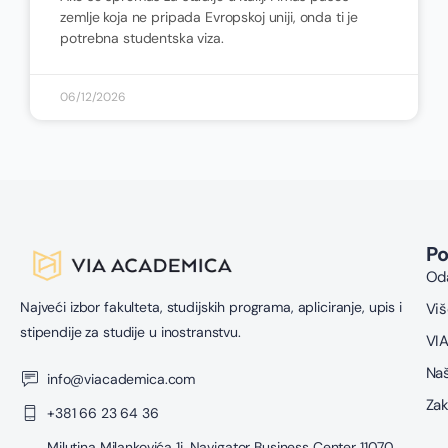
zemlje koja ne pripada Evropskoj uniji, onda ti je
potrebna studentska viza.
06/12/2026
P
Oda
Najveći izbor fakulteta, studijskih programa, apliciranje, upis i
Viš
stipendije za studije u inostranstvu.
VIA
Naš
info@viacademica.com
Zak
+381 66 23 64 36
Milutina Milankovića 1i, Navigator Business Center 11070