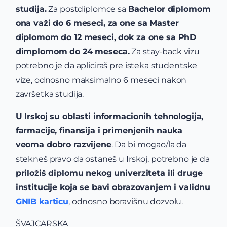
studija.
Za postdiplomce sa
Bachelor diplomom
ona važi do 6 meseci, za one sa Master
diplomom do 12 meseci, dok za one sa PhD
dimplomom do 24 meseca.
Za stay-back vizu
potrebno je da apliciraš pre isteka studentske
vize, odnosno maksimalno 6 meseci nakon
završetka studija.
U Irskoj su oblasti informacionih tehnologija,
farmacije, finansija i primenjenih nauka
veoma dobro razvijene
. Da bi mogao/la da
stekneš pravo da ostaneš u Irskoj, potrebno je da
priložiš diplomu nekog univerziteta ili druge
institucije koja se bavi obrazovanjem i validnu
GNIB karticu
, odnosno boravišnu dozvolu.
ŠVAJCARSKA