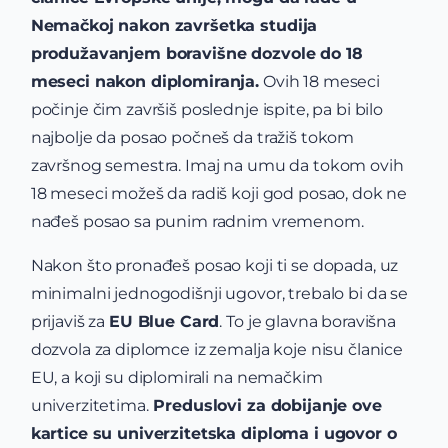
Nemačkoj nakon završetka studija
produžavanjem boravišne dozvole do 18
meseci nakon diplomiranja.
Ovih 18 meseci
počinje čim završiš poslednje ispite, pa bi bilo
najbolje da posao počneš da tražiš tokom
završnog semestra. Imaj na umu da tokom ovih
18 meseci možeš da radiš koji god posao, dok ne
nađeš posao sa punim radnim vremenom.
Nakon što pronađeš posao koji ti se dopada, uz
minimalni jednogodišnji ugovor, trebalo bi da se
prijaviš za
EU Blue Card
. To je glavna boravišna
dozvola za diplomce iz zemalja koje nisu članice
EU, a koji su diplomirali na nemačkim
univerzitetima.
Preduslovi za dobijanje ove
kartice su univerzitetska diploma i ugovor o