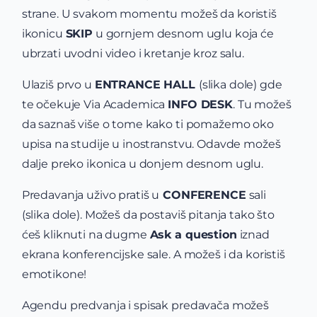
strane. U svakom momentu možeš da koristiš
ikonicu
SKIP
u gornjem desnom uglu koja će
ubrzati uvodni video i kretanje kroz salu.
Ulaziš prvo u
ENTRANCE HALL
(slika dole) gde
te očekuje Via Academica
INFO DESK
. Tu možeš
da saznaš više o tome kako ti pomažemo oko
upisa na studije u inostranstvu. Odavde možeš
dalje preko ikonica u donjem desnom uglu.
Predavanja uživo pratiš u
CONFERENCE
sali
(slika dole). Možeš da postaviš pitanja tako što
ćeš kliknuti na dugme
Ask a question
iznad
ekrana konferencijske sale. A možeš i da koristiš
emotikone!
Agendu predvanja i spisak predavača možeš