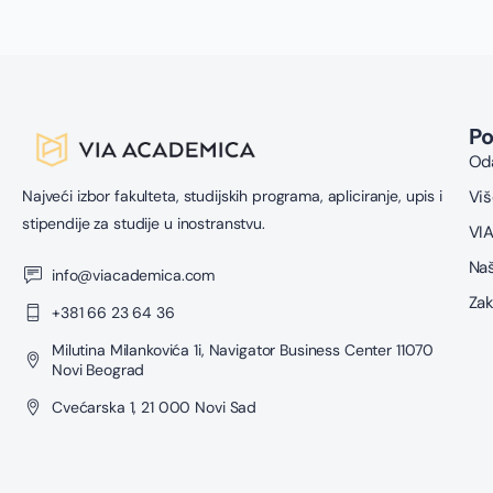
P
Oda
Najveći izbor fakulteta, studijskih programa, apliciranje, upis i
Viš
stipendije za studije u inostranstvu.
VIA
Naš
info@viacademica.com
Zak
+381 66 23 64 36
Milutina Milankovića 1i, Navigator Business Center 11070
Novi Beograd
Cvećarska 1, 21 000 Novi Sad