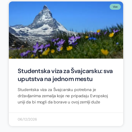
Vize
Studentska viza za Švajcarsku: sva
uputstva na jednom mestu
Studentska viza za Švajcarsku potrebna je
državljanima zemalja koje ne pripadaju Evropskoj
uniji da bi mogli da borave u ovoj zemlji duže
06/12/2026