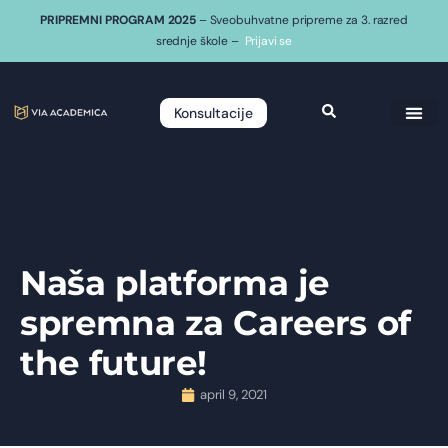
PRIPREMNI PROGRAM 2025
– Sveobuhvatne pripreme za 3. razred
srednje škole –
Prijavi se
Konsultacije
Naša platforma je
spremna za Careers of
the future!
april 9, 2021