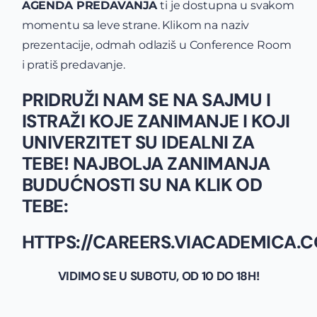
AGENDA PREDAVANJA
ti je dostupna u svakom
momentu sa leve strane. Klikom na naziv
prezentacije, odmah odlaziš u Conference Room
i pratiš predavanje.
PRIDRUŽI NAM SE NA SAJMU I
ISTRAŽI KOJE ZANIMANJE I KOJI
UNIVERZITET SU IDEALNI ZA
TEBE! NAJBOLJA ZANIMANJA
BUDUĆNOSTI SU NA KLIK OD
TEBE:
HTTPS://CAREERS.VIACADEMICA.
VIDIMO SE U SUBOTU, OD 10 DO 18H!