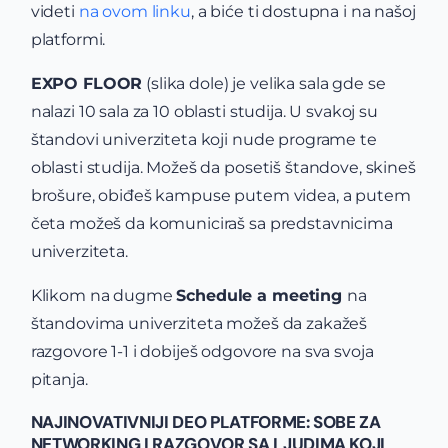
videti
na ovom linku
, a biće ti dostupna i na našoj
platformi.
EXPO FLOOR
(slika dole) je velika sala gde se
nalazi 10 sala za 10 oblasti studija. U svakoj su
štandovi univerziteta koji nude programe te
oblasti studija. Možeš da posetiš štandove, skineš
brošure, obiđeš kampuse putem videa, a putem
četa možeš da komuniciraš sa predstavnicima
univerziteta.
Klikom na dugme
Schedule a meeting
na
štandovima univerziteta možeš da zakažeš
razgovore 1-1 i dobiješ odgovore na sva svoja
pitanja.
NAJINOVATIVNIJI DEO PLATFORME: SOBE ZA
NETWORKING I RAZGOVOR SA LJUDIMA KOJI