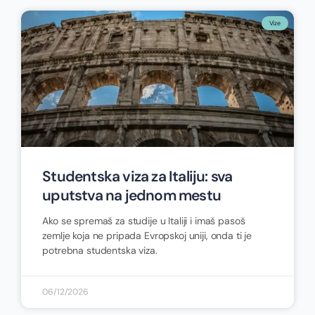
Vize
Studentska viza za Italiju: sva
uputstva na jednom mestu
Ako se spremaš za studije u Italiji i imaš pasoš
zemlje koja ne pripada Evropskoj uniji, onda ti je
potrebna studentska viza.
06/12/2026