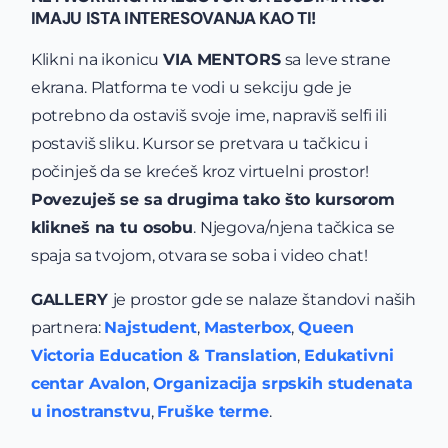
IMAJU ISTA INTERESOVANJA KAO TI!
Klikni na ikonicu
VIA MENTORS
sa leve strane
ekrana. Platforma te vodi u sekciju gde je
potrebno da ostaviš svoje ime, napraviš selfi ili
postaviš sliku. Kursor se pretvara u tačkicu i
počinješ da se krećeš kroz virtuelni prostor!
Povezuješ se sa drugima tako što kursorom
klikneš na tu osobu
. Njegova/njena tačkica se
spaja sa tvojom, otvara se soba i video chat!
GALLERY
je prostor gde se nalaze štandovi naših
partnera:
Najstudent
,
Masterbox
,
Queen
Victoria Education & Translation
,
Edukativni
centar Avalon
,
Organizacija srpskih studenata
u inostranstvu
,
Fruške terme
.