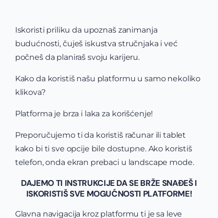
Iskoristi priliku da upoznaš zanimanja
budućnosti, čuješ iskustva stručnjaka i već
počneš da planiraš svoju karijeru.
Kako da koristiš našu platformu u samo nekoliko
klikova?
Platforma je brza i laka za korišćenje!
Preporučujemo ti da koristiš računar ili tablet
kako bi ti sve opcije bile dostupne. Ako koristiš
telefon, onda ekran prebaci u landscape mode.
DAJEMO TI INSTRUKCIJE DA SE BRŽE SNAĐEŠ I
ISKORISTIŠ SVE MOGUĆNOSTI PLATFORME!
Glavna navigacija kroz platformu ti je sa leve