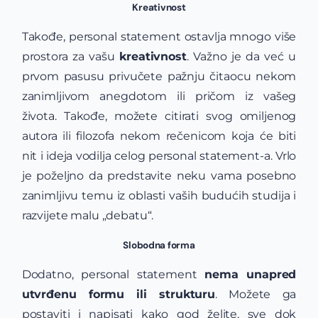
Kreativnost
Takođe, personal statement ostavlja mnogo više
prostora za vašu
kreativnost
. Važno je da već u
prvom pasusu privučete pažnju čitaocu nekom
zanimljivom anegdotom ili pričom iz vašeg
života. Takođe, možete citirati svog omiljenog
autora ili filozofa nekom rečenicom koja će biti
nit i ideja vodilja celog personal statement-a. Vrlo
je poželjno da predstavite neku vama posebno
zanimljivu temu iz oblasti vaših budućih studija i
razvijete malu „debatu“.
Slobodna forma
Dodatno, personal statement
nema unapred
utvrđenu formu ili strukturu
. Možete ga
postaviti i napisati kako god želite, sve dok