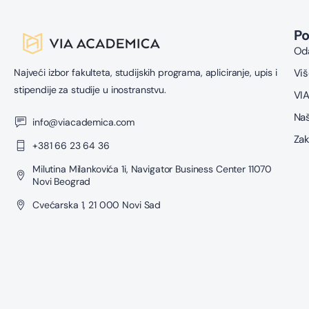
P
Oda
Najveći izbor fakulteta, studijskih programa, apliciranje, upis i
Viš
stipendije za studije u inostranstvu.
VIA
Naš
info@viacademica.com
Zak
+381 66 23 64 36
Milutina Milankovića 1i, Navigator Business Center 11070
Novi Beograd
Cvećarska 1, 21 000 Novi Sad