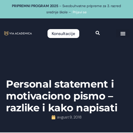
PRIPREMNI PROGRAM 2025
– Sveobuhvatne pripreme za 3. razred
srednje škole –
Prijavi se
Konsultacije
Personal statement i
motivaciono pismo –
razlike i kako napisati
avgust 9, 2018