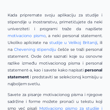
Kada pripremate svoju aplikaciju za studije i
stipendije u inostranstvu, primetićujete da neki
univerziteti i programi traže da napišete
motivaciono pismo
, a neki personal statement.
Ukoliko aplicirate na
studije u Velikoj Britaniji
, ili
na
Chevening stipendiju
češće se traži personal
statement. Ovde ćete saznati koje su osnovne
razlike između motivacionog pisma i personal
statement-a, kao i savete kako napisati
personal
statement
i predstaviti se selekcionoj komisiju u
najboljem svetlu.
Savete za pisanje motivacionog pisma i njegove
sadržine i forme možete pronaći u tekstu koji
smo već pisali
Motivaciono pismo za studije i