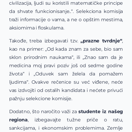
civilizacija, ljudi su koristili matematičke principe
da shvate funkcionisanje..“. Selekciona komisija
traži informacije o vama, a ne o opštim mestima,
aksiomima i floskulama.
Takođe, treba izbegavati tzv.
„prazne tvrdnje“
,
kao na primer: „Od kada znam za sebe, bio sam
sklon prirodnim naukama“, ili „Znao sam da je
medicina moj pravi poziv još od sedme godine
života“ i „Oduvek sam želela da pomažem
ljudima“. Ovakve rečenice su već viđene, neće
vas izdvojiti od ostalih kandidata i nećete privući
pažnju selekcione komisije.
Dodatno, što naročito važi za
studente iz našeg
regiona
, izbegavajte tužne priče o ratu,
sankcijama, i ekonomskim problemima. Zemlje