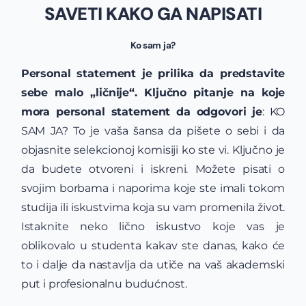
SAVETI KAKO GA NAPISATI
Ko sam ja?
Personal statement je prilika da predstavite
sebe malo „ličnije“. Ključno pitanje na koje
mora personal statement da odgovori je
: KO
SAM JA? To je vaša šansa da pišete o sebi i da
objasnite selekcionoj komisiji ko ste vi. Ključno je
da budete otvoreni i iskreni. Možete pisati o
svojim borbama i naporima koje ste imali tokom
studija ili iskustvima koja su vam promenila život.
Istaknite neko lično iskustvo koje vas je
oblikovalo u studenta kakav ste danas, kako će
to i dalje da nastavlja da utiče na vaš akademski
put i profesionalnu budućnost.