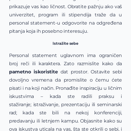
prikazuje vas kao ličnost. Obratite pažnju ako vaš
univerzitet, program ili stipendija traže da u
personal statement-u odgovorite na odgređena
pitanja koja ih posebno interesuju.
Istražite sebe
Personal statement uglavnom ima ograničen
broj reči ili karaktera. Zato razmislite kako da
pametno iskoristite
dat prostor. Ostavite sebi
dovoljno vremena da promislite o čemu ćete
pisati i na koji način. Pronađite inspiraciju u ličnim
iskustvima – kada ste radili praksu i
stažiranje; istraživanje, prezentaciju ili seminarski
rad; kada ste bili na nekoj konferenciji,
predavanju ili letnjem kampu. Objasnite kako su
ova iskustva uticala na vas, šta ste otkrili o sebi, i