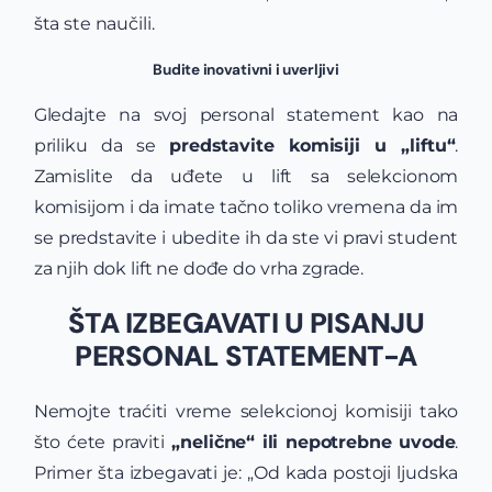
šta ste naučili.
Budite inovativni i uverljivi
Gledajte na svoj personal statement kao na
priliku da se
predstavite komisiji u „liftu“
.
Zamislite da uđete u lift sa selekcionom
komisijom i da imate tačno toliko vremena da im
se predstavite i ubedite ih da ste vi pravi student
za njih dok lift ne dođe do vrha zgrade.
ŠTA IZBEGAVATI U PISANJU
PERSONAL STATEMENT-A
Nemojte traćiti vreme selekcionoj komisiji tako
što ćete praviti
„nelične“ ili nepotrebne uvode
.
Primer šta izbegavati je: „Od kada postoji ljudska