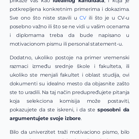
prikaže vas kao
idealnog kandidata
, i koja je
potkrepljena konkretnim primerima i dokazima.
Sve ono što niste stavili u
CV
ili što je u CV-u
posebno važno ili što se ne vidi u vašim ocenama
i diplomama treba da bude napisano u
motivacionom pismu ili personal statement-u.
Dodatno, ukoliko postoje na primer vremenski
razmaci između srednje škole i fakulteta, ili
ukoliko ste menjali fakultet i oblast studija, ovi
dokumenti su idealno mesto da objasnite zašto
ste to uradili. Na taj način predupređujete pitanja
koja selekciona komisija može postaviti,
pokazujete da ste iskreni, i da ste
sposobni da
argumentujete svoje izbore
.
Bilo da univerzitet traži motivaciono pismo, bilo