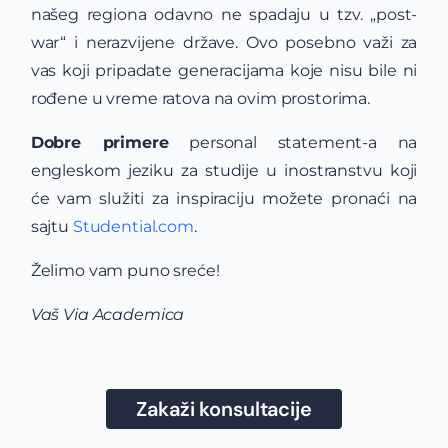
našeg regiona odavno ne spadaju u tzv. „post-
war“ i nerazvijene države. Ovo posebno važi za
vas koji pripadate generacijama koje nisu bile ni
rođene u vreme ratova na ovim prostorima.
Dobre primere
personal statement-a na
engleskom jeziku za studije u inostranstvu koji
će vam služiti za inspiraciju možete pronaći na
sajtu
Studential.com
.
Želimo vam puno sreće!
Vaš Via Academica
Zakaži konsultacije