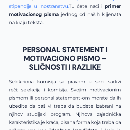
stipendije u inostranstvu.
Tu ćete naći i
primer
motivacionog pisma
jednog od naših klijenata
na kraju teksta.
PERSONAL STATEMENT I
MOTIVACIONO PISMO –
SLIČNOSTI I RAZLIKE
Selekciona komisija sa pravom u sebi sadrži
reči: selekcija i komisija. Svojim motivacionim
pismom ili personal statement-om morate da ih
ubedite da baš vi treba da budete izabrani na
njihov studijski program. Njihova zajednička
karakteristika je kraća, pisana forma koja treba da