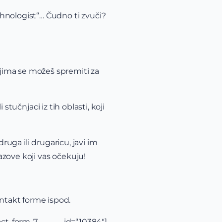
echnologist“… Čudno ti zvuči?
ojima se možeš spremiti za
 stučnjaci iz tih oblasti, koji
ruga ili drugaricu, javi im
zazove koji vas očekuju!
ntakt forme ispod.
ntact-form-7 id=“10384″]