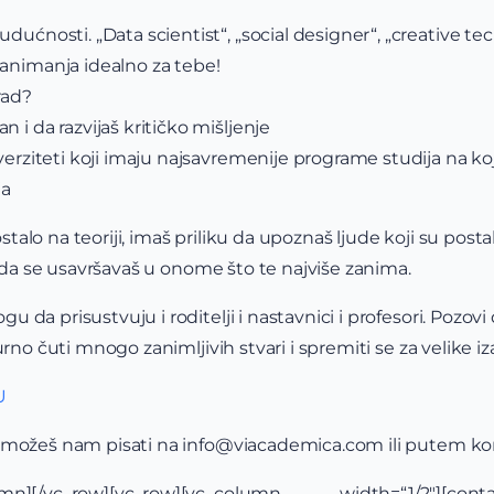
dućnosti. „Data scientist“, „social designer“, „creative t
animanja idealno za tebe!
rad?
 i da razvijaš kritičko mišljenje
iverziteti koji imaju najsavremenije programe studija na k
ja
ostalo na teoriji, imaš priliku da upoznaš ljude koji su postali
i da se usavršavaš u onome što te najviše zanima.
a prisustvuju i roditelji i nastavnici i profesori. Pozovi d
urno čuti mnogo zanimljivih stvari i spremiti se za velike i
U
 možeš nam pisati na info@viacademica.com ili putem ko
olumn][/vc_row][vc_row][vc_column width=“1/2″][co