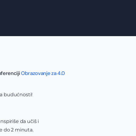
nferenciji
Obrazovanje za 4.0
ja budućnosti!
spiriše da učiš i
je do 2 minuta.