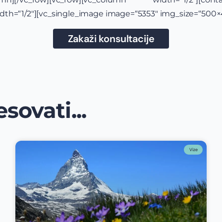
dth=“1/2″][vc_single_image image=“5353″ img_size=“500×
Zakaži konsultacije
sovati...
Vize