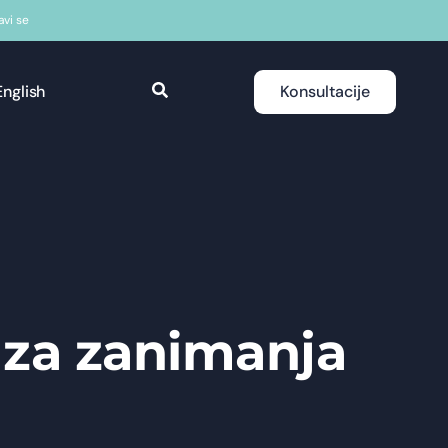
javi se
English
Konsultacije
e za zanimanja