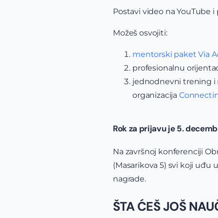
Postavi video na YouTube i
Možeš osvojiti:
mentorski paket Via 
profesionalnu orijent
jednodnevni trening 
organizacija
Connecti
Rok za prijavu je 5. decemb
Na završnoj konferenciji Ob
(Masarikova 5) svi koji uđu u 
nagrade.
ŠTA ĆEŠ JOŠ NAU