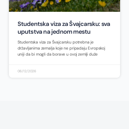
Studentska viza za Švajcarsku: sva
uputstva na jednom mestu
Studentska viza za Švajcarsku potrebna je
državljanima zemalja koje ne pripadaju Evropskoj
uniji da bi mogli da borave u ovoj zemlji duže
06/12/2026