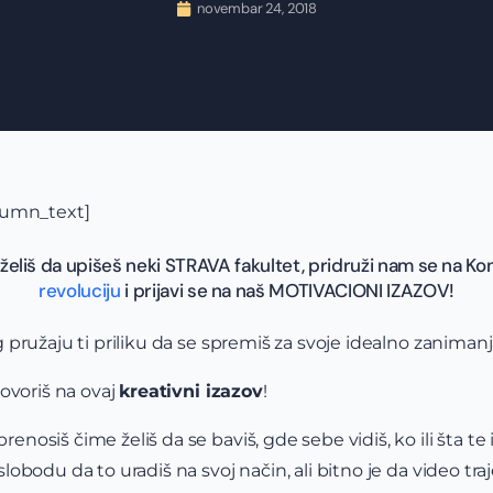
novembar 24, 2018
lumn_text]
i želiš da upišeš neki STRAVA fakultet, pridruži nam se na Ko
revoluciju
i prijavi se na naš MOTIVACIONI IZAZOV!
pružaju ti priliku da se spremiš za svoje idealno zaniman
ovoriš na ovaj
kreativni izazov
!
siš čime želiš da se baviš, gde sebe vidiš, ko ili šta te in
bodu da to uradiš na svoj način, ali bitno je da video tra