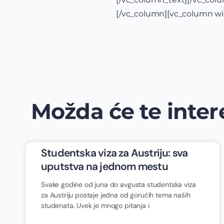
[/vc_column][vc_column wi
Možda će te intere
Studentska viza za Austriju: sva
uputstva na jednom mestu
Svake godine od juna do avgusta studentska viza
za Austriju postaje jedna od gorućih tema naših
studenata. Uvek je mnogo pitanja i