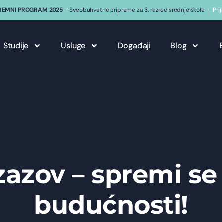
REMNI PROGRAM 2025
– Sveobuhvatne pripreme za 3. razred srednje škole –
Pri
Studije
Usluge
Događaji
Blog
zazov – spremi s
budućnosti!