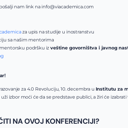
 pošalji nam link na info@viacademica.com
Academica
za upis na studije u inostranstvu
aciju sa našim mentorima
i mentorsku podršku iz
veštine govorništva i javnog na
ng
ar!
razovanje za 4.0 Revoluciju, 10. decembra u
Institutu za
uži izbor moći će da se predstave publici, a žiri će izabrati 
ČITI NA OVOJ KONFERENCIJI?