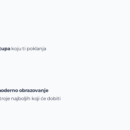
stupa
koju ti poklanja
 moderno obrazovanje
troje najboljih koji će dobiti