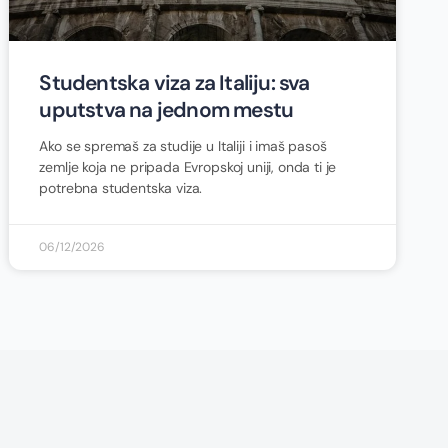
Studentska viza za Italiju: sva
uputstva na jednom mestu
Ako se spremaš za studije u Italiji i imaš pasoš
zemlje koja ne pripada Evropskoj uniji, onda ti je
potrebna studentska viza.
06/12/2026