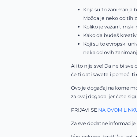
Koja su to zanimanja bu
Možda je neko od tih z
Koliko je važan timski 
Kako da budeš kreativan
Koji su to evropski un
neka od ovih zaniman
Ali to nije sve! Da ne bi sve 
će ti dati savete i pomoći t
Ovo je događaj na kome mogu d
za ovaj događaj jer ćete sig
PRIJAVI SE
NA OVOM LINK
Za sve dodatne informacije
[/vc_column_text][/vc_c