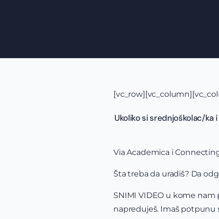
[vc_row][vc_column][vc_co
Ukoliko si srednjoškolac/ka 
Via Academica i Connecting 
Šta treba da uradiš? Da odg
SNIMI VIDEO u kome nam preno
napreduješ. Imaš potpunu slo