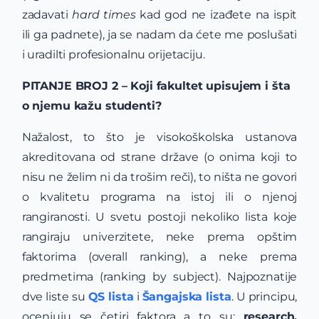
zadavati
hard times
kad god ne izađete na ispit
ili ga padnete), ja se nadam da ćete me poslušati
i uradilti profesionalnu orijetaciju.
PITANJE BROJ 2 – Koji fakultet upisujem i šta
o njemu kažu studenti?
Nažalost, to što je visokoškolska ustanova
akreditovana od strane države (o onima koji to
nisu ne želim ni da trošim reči), to ništa ne govori
o kvalitetu programa na istoj ili o njenoj
rangiranosti. U svetu postoji nekoliko lista koje
rangiraju univerzitete, neke prema opštim
faktorima (overall ranking), a neke prema
predmetima (ranking by subject). Najpoznatije
dve liste su
QS lista
i
Šangajska lista
. U principu,
ocenjuju se četiri faktora a to su:
research,