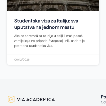
Studentska viza za Italiju: sva
uputstva na jednom mestu
Ako se spremaš za studije u Italiji i imaš pasoš
zemlje koja ne pripada Evropskoj uniji, onda ti je
potrebna studentska viza.
06/12/2026
P
Oda