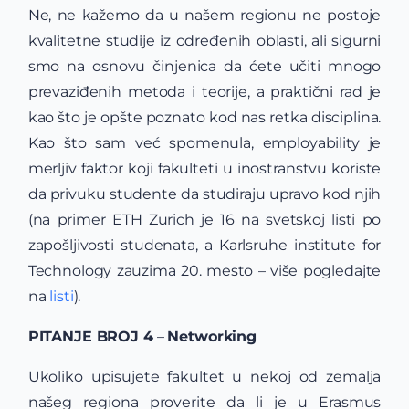
Ne, ne kažemo da u našem regionu ne postoje
kvalitetne studije iz određenih oblasti, ali sigurni
smo na osnovu činjenica da ćete učiti mnogo
prevaziđenih metoda i teorije, a praktični rad je
kao što je opšte poznato kod nas retka disciplina.
Kao što sam već spomenula, employability je
merljiv faktor koji fakulteti u inostranstvu koriste
da privuku studente da studiraju upravo kod njih
(na primer ETH Zurich je 16 na svetskoj listi po
zapošljivosti studenata, a Karlsruhe institute for
Technology zauzima 20. mesto – više pogledajte
na
listi
).
PITANJE BROJ 4
–
Networking
Ukoliko upisujete fakultet u nekoj od zemalja
našeg regiona proverite da li je u Erasmus