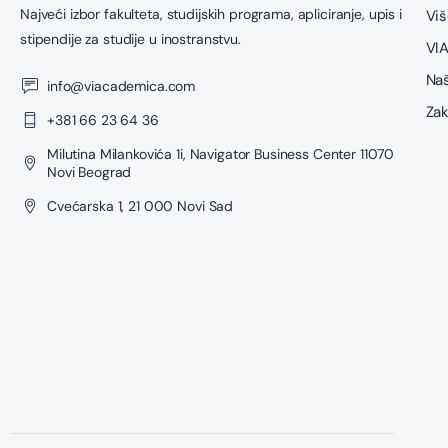
Najveći izbor fakulteta, studijskih programa, apliciranje, upis i
Viš
stipendije za studije u inostranstvu.
VIA
Naš
info@viacademica.com
Zak
+381 66 23 64 36
Milutina Milankovića 1i, Navigator Business Center 11070
Novi Beograd
Cvećarska 1, 21 000 Novi Sad