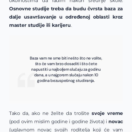
okolnostima da radim nakon srednje škole.
Osnovne studije treba da budu čvrsta baza za
dalje usavršavanje u određenoj oblasti kroz
master studije ili karijeru
.
Baza vam ne sme biti nešto što ne volite,
što će vam brzo dosaditi i što ćete
napustiti u najboljem slučaju za godinu
dana, a u najgorem slučaju nakon 10
godina bezuspešnog studiranja.
Tako da, ako ne želite da trošite
svoje vreme
(pod ovim mislim godine i godine života) i
novac
(uglavnom novac svojih roditelja koji će vam