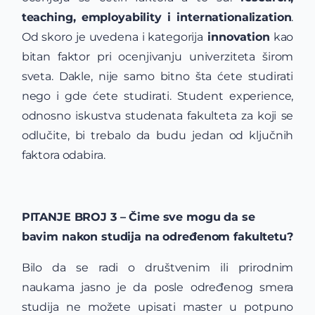
teaching, employability i internationalization
.
Od skoro je uvedena i kategorija
innovation
kao
bitan faktor pri ocenjivanju univerziteta širom
sveta. Dakle, nije samo bitno šta ćete studirati
nego i gde ćete studirati. Student experience,
odnosno iskustva studenata fakulteta za koji se
odlučite, bi trebalo da budu jedan od ključnih
faktora odabira.
PITANJE BROJ 3 – Čime sve mogu da se
bavim nakon studija na određenom fakultetu?
Bilo da se radi o društvenim ili prirodnim
naukama jasno je da posle određenog smera
studija ne možete upisati master u potpuno