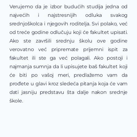
Verujemo da je izbor budućih studija jedna od
najvećih i najstresnijih odluka svakog
srednjoškolca i njegovih roditelja. Svi polako, već
od treće godine odlučuju koji će fakultet upisati.
Ako ste završili srednju školu ove godine
verovatno već pripremate prijemni ispit za
fakultet ili ste ga već polagali. Ako postoji i
najmanja sumnja da li upisujete baš fakultet koji
će biti po vašoj meri, predlažemo vam da
prođete u glavi kroz sledeća pitanja koja će vam
dati jasniju predstavu šta dalje nakon srednje
škole.