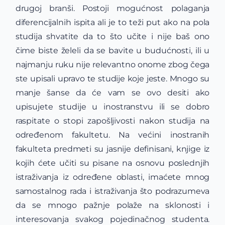
drugoj branši. Postoji mogućnost polaganja
diferencijalnih ispita ali je to teži put ako na pola
studija shvatite da to što učite i nije baš ono
čime biste želeli da se bavite u budućnosti, ili u
najmanju ruku nije relevantno onome zbog čega
ste upisali upravo te studije koje jeste. Mnogo su
manje šanse da će vam se ovo desiti ako
upisujete studije u inostranstvu ili se dobro
raspitate o stopi zapošljivosti nakon studija na
određenom fakultetu. Na većini inostranih
fakulteta predmeti su jasnije definisani, knjige iz
kojih ćete učiti su pisane na osnovu poslednjih
istraživanja iz određene oblasti, imaćete mnog
samostalnog rada i istraživanja što podrazumeva
da se mnogo pažnje polaže na sklonosti i
interesovanja svakog pojedinačnog studenta.