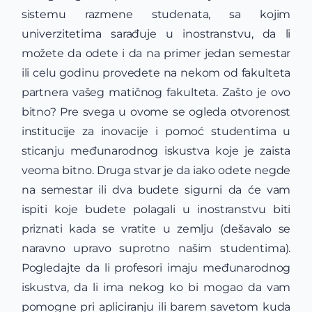
sistemu razmene studenata, sa kojim
univerzitetima sarađuje u inostranstvu, da li
možete da odete i da na primer jedan semestar
ili celu godinu provedete na nekom od fakulteta
partnera vašeg matičnog fakulteta. Zašto je ovo
bitno? Pre svega u ovome se ogleda otvorenost
institucije za inovacije i pomoć studentima u
sticanju međunarodnog iskustva koje je zaista
veoma bitno. Druga stvar je da iako odete negde
na semestar ili dva budete sigurni da će vam
ispiti koje budete polagali u inostranstvu biti
priznati kada se vratite u zemlju (dešavalo se
naravno upravo suprotno našim studentima).
Pogledajte da li profesori imaju međunarodnog
iskustva, da li ima nekog ko bi mogao da vam
pomogne pri apliciranju ili barem savetom kuda