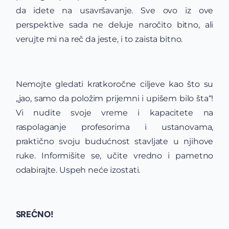
da idete na usavršavanje. Sve ovo iz ove
perspektive sada ne deluje naročito bitno, ali
verujte mi na reč da jeste, i to zaista bitno.
Nemojte gledati kratkoročne ciljeve kao što su
„jao, samo da položim prijemni i upišem bilo šta“!
Vi nudite svoje vreme i kapacitete na
raspolaganje profesorima i ustanovama,
praktično svoju budućnost stavljate u njihove
ruke. Informišite se, učite vredno i pametno
odabirajte. Uspeh neće izostati.
SREĆNO!