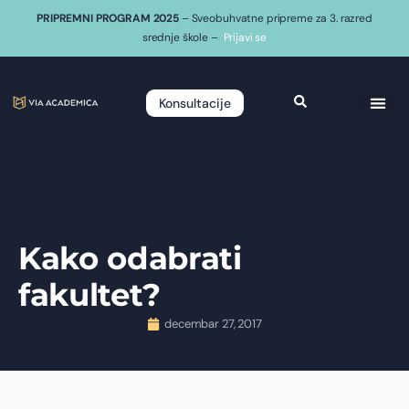
PRIPREMNI PROGRAM 2025
– Sveobuhvatne pripreme za 3. razred
srednje škole –
Prijavi se
Konsultacije
Kako odabrati
fakultet?
decembar 27, 2017