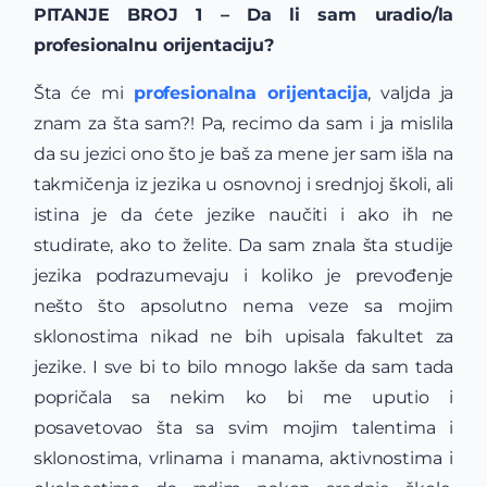
PITANJE BROJ 1 – Da li sam uradio/la
profesionalnu orijentaciju?
Šta će mi
profesionalna orijentacija
, valjda ja
znam za šta sam?! Pa, recimo da sam i ja mislila
da su jezici ono što je baš za mene jer sam išla na
takmičenja iz jezika u osnovnoj i srednjoj školi, ali
istina je da ćete jezike naučiti i ako ih ne
studirate, ako to želite. Da sam znala šta studije
jezika podrazumevaju i koliko je prevođenje
nešto što apsolutno nema veze sa mojim
sklonostima nikad ne bih upisala fakultet za
jezike. I sve bi to bilo mnogo lakše da sam tada
popričala sa nekim ko bi me uputio i
posavetovao šta sa svim mojim talentima i
sklonostima, vrlinama i manama, aktivnostima i