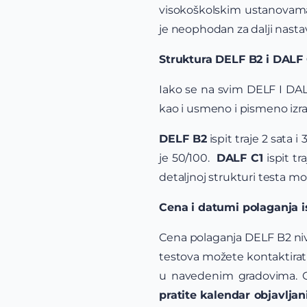
visokoškolskim ustanovama 
je neophodan za dalji nasta
Struktura DELF B2 i DALF 
Iako se na svim DELF I DAL
kao i usmeno i pismeno izraža
DELF B2
ispit traje 2 sata 
je 50/100.
DALF C1
ispit tr
detaljnoj strukturi testa m
Cena i datumi polaganja i
Cena polaganja DELF B2 nivo
testova možete kontaktirat
u navedenim gradovima. O
pratite kalendar objavlja