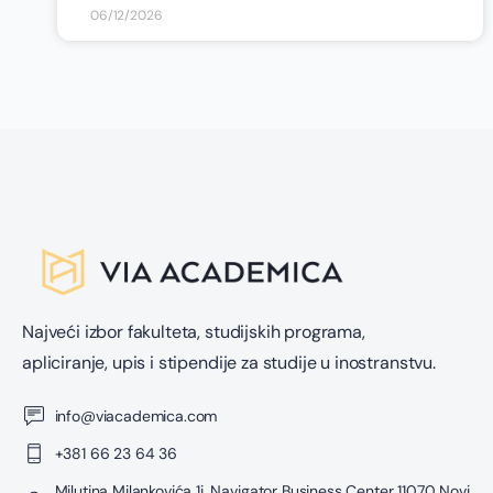
06/12/2026
Najveći izbor fakulteta, studijskih programa,
apliciranje, upis i stipendije za studije u inostranstvu.
info@viacademica.com
+381 66 23 64 36
Milutina Milankovića 1i, Navigator Business Center 11070 Novi