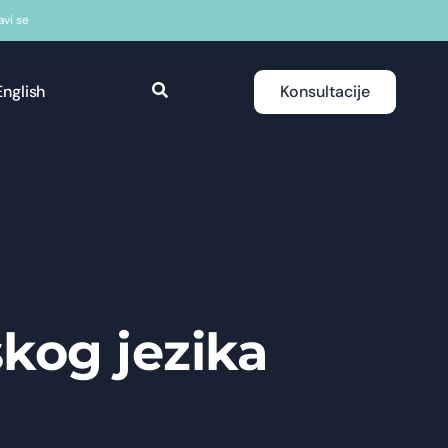
javi se
English
Konsultacije
skog jezika