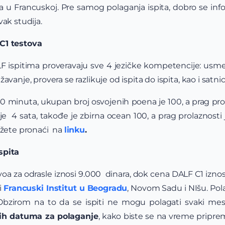
u Francuskoj. Pre samog polaganja ispita, dobro se infor
vak studija.
C1 testova
F ispitima proveravaju sve 4 jezičke kompetencije: us
vanje, provera se razlikuje od ispita do ispita, kao i satni
i 30 minuta, ukupan broj osvojenih poena je 100, a prag pr
aje 4 sata, takođe je zbirna ocean 100, a prag prolaznosti 
ožete pronaći na
linku
.
spita
a za odrasle iznosi 9.000 dinara, dok cena DALF C1 iznosi
i
Francuski Institut u Beogradu
, Novom Sadu i NIšu. Pol
bzirom na to da se ispiti ne mogu polagati svaki m
nih datuma za polaganje
, kako biste se na vreme pripremi