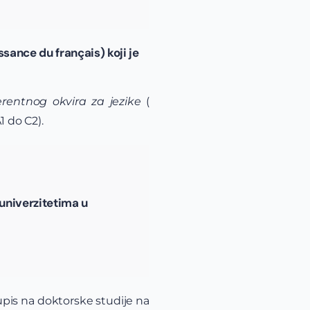
sance du français) koji je
rentnog okvira za jezike
(
1 do C2).
univerzitetima u
upis na doktorske studije na