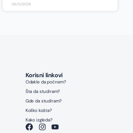
06/12/2026
Korisni linkovi
Odakle da počnem?
Šta da studiram?
Gde da studiram?
Koliko košta?
Kako izgleda?