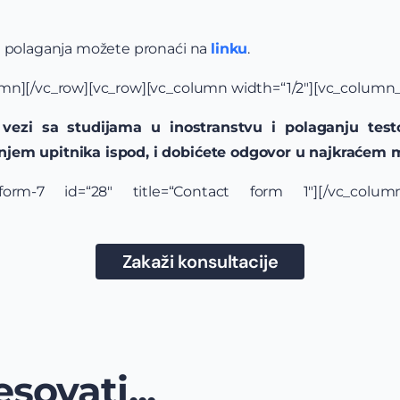
u polaganja možete pronaći na
linku
.
mn][/vc_row][vc_row][vc_column width=“1/2″][vc_column_
vezi sa studijama u inostranstvu i polaganju test
njem upitnika ispod, i dobićete odgovor u najkraće
t-form-7 id=“28″ title=“Contact form 1″][/vc_colum
Zakaži konsultacije
sovati...