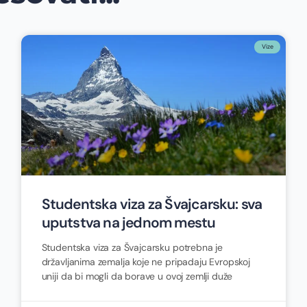
Vize
Studentska viza za Švajcarsku: sva
uputstva na jednom mestu
Studentska viza za Švajcarsku potrebna je
državljanima zemalja koje ne pripadaju Evropskoj
uniji da bi mogli da borave u ovoj zemlji duže