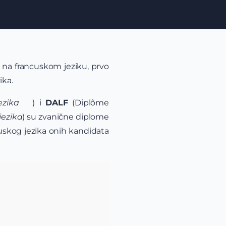
 na francuskom jeziku, prvo
ika.
ezika
) i
DALF
(Diplôme
jezika
) su zvanične diplome
uskog jezika onih kandidata