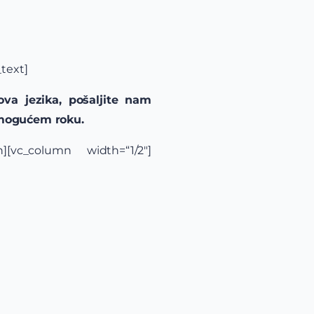
text]
ova jezika, pošaljite nam
m mogućem roku.
n][vc_column width=“1/2″]