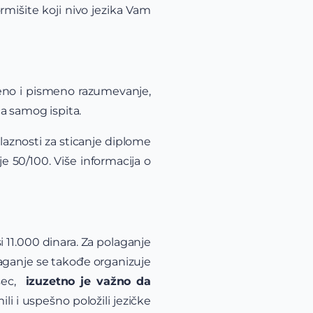
mišite koji nivo jezika Vam
meno i pismeno razumevanje,
ca samog ispita.
olaznosti za sticanje diplome
je 50/100. Više informacija o
 11.000 dinara. Za polaganje
aganje se takođe organizuje
esec,
izuzetno je važno da
li i uspešno položili jezičke