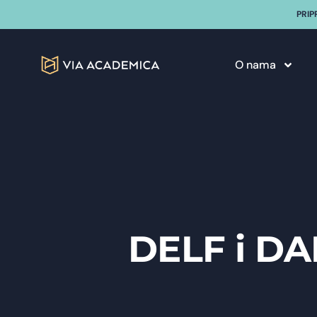
PRIP
O nama
DELF i DAL