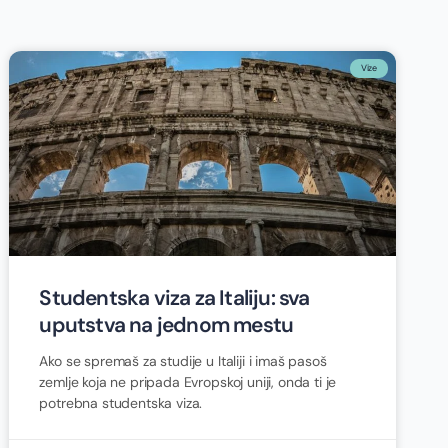
Vize
Studentska viza za Italiju: sva
uputstva na jednom mestu
Ako se spremaš za studije u Italiji i imaš pasoš
zemlje koja ne pripada Evropskoj uniji, onda ti je
potrebna studentska viza.