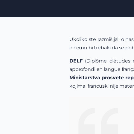
Ukoliko ste razmišljali o n
o čemu bi trebalo da se pob
DELF
(Diplôme d’études e
approfondi en langue franç
Ministarstva prosvete re
kojima francuski nije matern