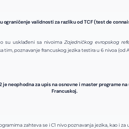
ograničenje validnosti za razliku od TCF (test de connais
no su usklađeni sa nivoima
Zajedničkog evropskog refe
a tim, poznavanje francuskog jezika testira u 6 nivoa (od A
 je neophodna za upis na osnovne i master programe na 
Francuskoj.
gramima zahteva se i C1 nivo poznavanja jezika, kao i za 