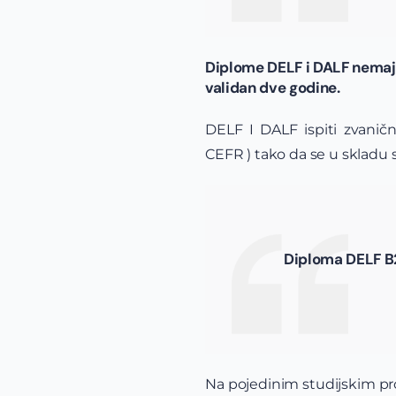
Diplome DELF i DALF nemaju 
validan dve godine.
DELF I DALF ispiti zvanič
CEFR ) tako da se u skladu s
Diploma DELF B2
Na pojedinim studijskim pro