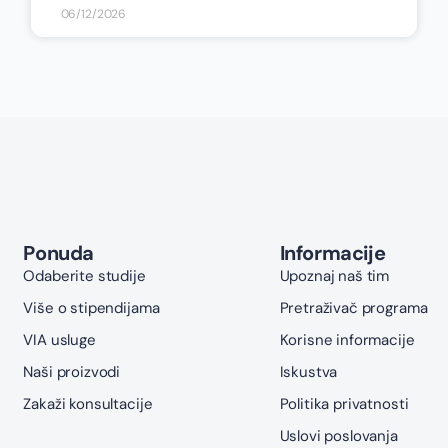
06/12/2026
Ponuda
Informacije
Odaberite studije
Upoznaj naš tim
Više o stipendijama
Pretraživač programa
VIA usluge
Korisne informacije
Naši proizvodi
Iskustva
Zakaži konsultacije
Politika privatnosti
Uslovi poslovanja