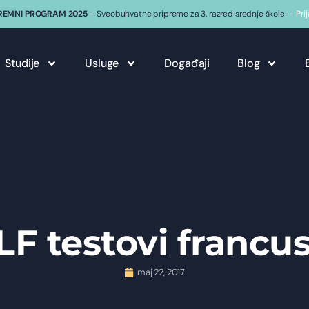
REMNI PROGRAM 2025
– Sveobuhvatne pripreme za 3. razred srednje škole –
Pri
Studije
Usluge
Događaji
Blog
F testovi francu
maj 22, 2017