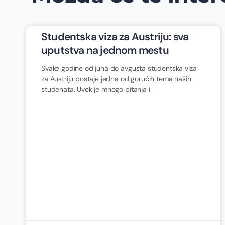
Studentska viza za Austriju: sva
uputstva na jednom mestu
Svake godine od juna do avgusta studentska viza
za Austriju postaje jedna od gorućih tema naših
studenata. Uvek je mnogo pitanja i