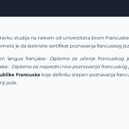
astavku studija na nekom od univerziteta širom Francuske
rinete je da steknete sertifikat poznavanja francuskog jez
n langue française-
Diploma za učenje francuskog j
aise-
Diploma za napredni nivo poznavanja francuskog 
publike Francuske
koje definišu stepen poznavanja franc
ji jezik.