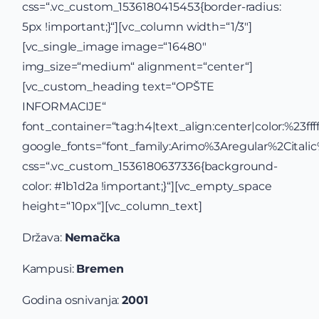
css=“.vc_custom_1536180415453{border-radius:
5px !important;}“][vc_column width=“1/3″]
[vc_single_image image=“16480″
img_size=“medium“ alignment=“center“]
[vc_custom_heading text=“OPŠTE
INFORMACIJE“
font_container=“tag:h4|text_align:center|color:%23ffff
google_fonts=“font_family:Arimo%3Aregular%2Cital
css=“.vc_custom_1536180637336{background-
color: #1b1d2a !important;}“][vc_empty_space
height=“10px“][vc_column_text]
Država:
Nemačka
Kampusi:
Bremen
Godina osnivanja:
2001