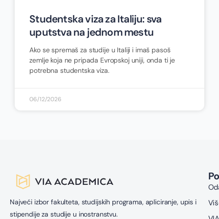
Studentska viza za Italiju: sva
uputstva na jednom mestu
Ako se spremaš za studije u Italiji i imaš pasoš
zemlje koja ne pripada Evropskoj uniji, onda ti je
potrebna studentska viza.
06/12/2026
P
Oda
Najveći izbor fakulteta, studijskih programa, apliciranje, upis i
Viš
stipendije za studije u inostranstvu.
VIA