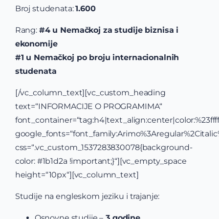
Broj studenata:
1.600
Rang:
#4 u Nemačkoj za studije biznisa i
ekonomije
#1 u Nemačkoj po broju internacionalnih
studenata
[/vc_column_text][vc_custom_heading
text=“INFORMACIJE O PROGRAMIMA“
font_container=“tag:h4|text_align:center|color:%23ffff
google_fonts=“font_family:Arimo%3Aregular%2Cital
css=“.vc_custom_1537283830078{background-
color: #1b1d2a !important;}“][vc_empty_space
height=“10px“][vc_column_text]
Studije na engleskom jeziku i trajanje:
Osnovne studije –
3 godine