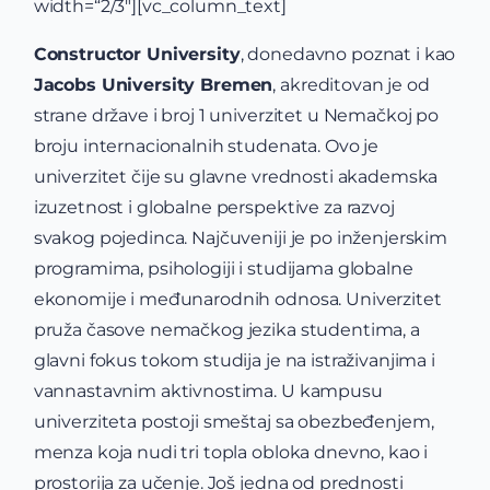
width=“2/3″][vc_column_text]
Constructor University
, donedavno poznat i kao
Jacobs University Bremen
, akreditovan je od
strane države i broj 1 univerzitet u Nemačkoj po
broju internacionalnih studenata. Ovo je
univerzitet čije su glavne vrednosti akademska
izuzetnost i globalne perspektive za razvoj
svakog pojedinca. Najčuveniji je po inženjerskim
programima, psihologiji i studijama globalne
ekonomije i međunarodnih odnosa. Univerzitet
pruža časove nemačkog jezika studentima, a
glavni fokus tokom studija je na istraživanjima i
vannastavnim aktivnostima. U kampusu
univerziteta postoji smeštaj sa obezbeđenjem,
menza koja nudi tri topla obloka dnevno, kao i
prostorija za učenje. Još jedna od prednosti