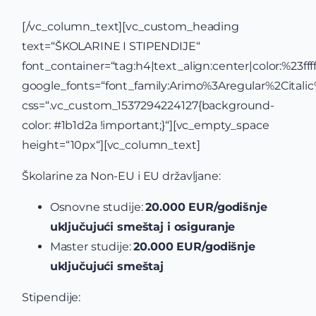
[/vc_column_text][vc_custom_heading
text=“ŠKOLARINE I STIPENDIJE“
font_container=“tag:h4|text_align:center|color:%23ffff
google_fonts=“font_family:Arimo%3Aregular%2Cital
css=“.vc_custom_1537294224127{background-
color: #1b1d2a !important;}“][vc_empty_space
height=“10px“][vc_column_text]
Školarine za Non-EU i EU državljane:
Osnovne studije:
20.000 EUR/godišnje
uključujući smeštaj i osiguranje
Master studije:
20.000 EUR/godišnje
uključujući smeštaj
Stipendije: