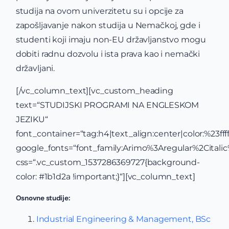
studija na ovom univerzitetu su i opcije za
zapošljavanje nakon studija u Nemačkoj, gde i
studenti koji imaju non-EU državljanstvo mogu
dobiti radnu dozvolu i ista prava kao i nemački
državljani.
[/vc_column_text][vc_custom_heading
text=“STUDIJSKI PROGRAMI NA ENGLESKOM
JEZIKU“
font_container=“tag:h4|text_align:center|color:%23ffff
google_fonts=“font_family:Arimo%3Aregular%2Cital
css=“.vc_custom_1537286369727{background-
color: #1b1d2a !important;}“][vc_column_text]
Osnovne studije:
Industrial Engineering & Management, BSc