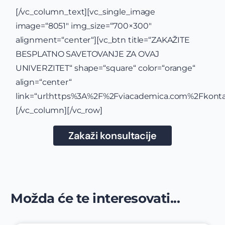
[/vc_column_text][vc_single_image
image=“8051″ img_size=“700×300″
alignment=“center“][vc_btn title=“ZAKAŽITE
BESPLATNO SAVETOVANJE ZA OVAJ
UNIVERZITET“ shape=“square“ color=“orange“
align=“center“
link=“url:https%3A%2F%2Fviacademica.com%2Fkontak
[/vc_column][/vc_row]
Zakaži konsultacije
Možda će te interesovati...