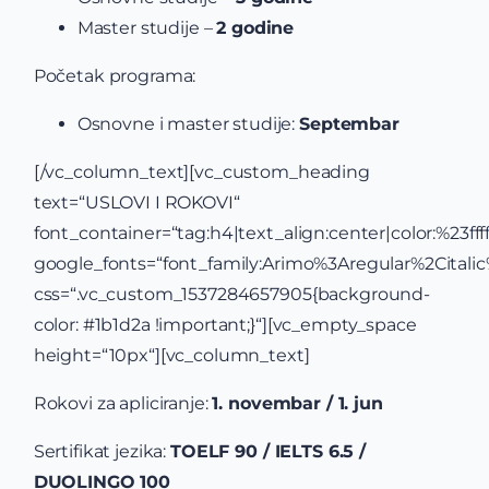
Master studije –
2 godine
Početak programa:
Osnovne i master studije:
Septembar
[/vc_column_text][vc_custom_heading
text=“USLOVI I ROKOVI“
font_container=“tag:h4|text_align:center|color:%23ffff
google_fonts=“font_family:Arimo%3Aregular%2Cital
css=“.vc_custom_1537284657905{background-
color: #1b1d2a !important;}“][vc_empty_space
height=“10px“][vc_column_text]
Rokovi za apliciranje:
1. novembar / 1. jun
Sertifikat jezika:
TOELF 90 / IELTS 6.5 /
DUOLINGO 100