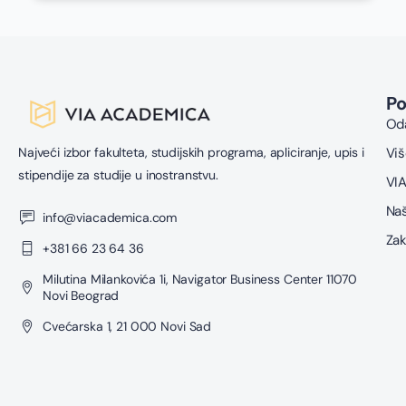
P
Oda
Najveći izbor fakulteta, studijskih programa, apliciranje, upis i
Viš
stipendije za studije u inostranstvu.
VIA
Naš
info@viacademica.com
Zak
+381 66 23 64 36
Milutina Milankovića 1i, Navigator Business Center 11070
Novi Beograd
Cvećarska 1, 21 000 Novi Sad