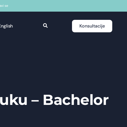
javi se
English
Konsultacije
ruku – Bachelor