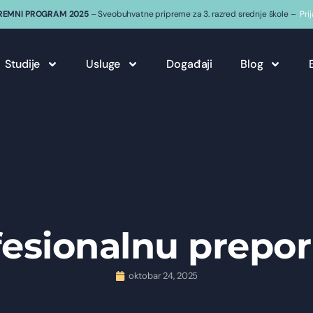
REMNI PROGRAM 2025
– Sveobuhvatne pripreme za 3. razred srednje škole –
Pri
Studije
Usluge
Događaji
Blog
fesionalnu prepo
oktobar 24, 2025