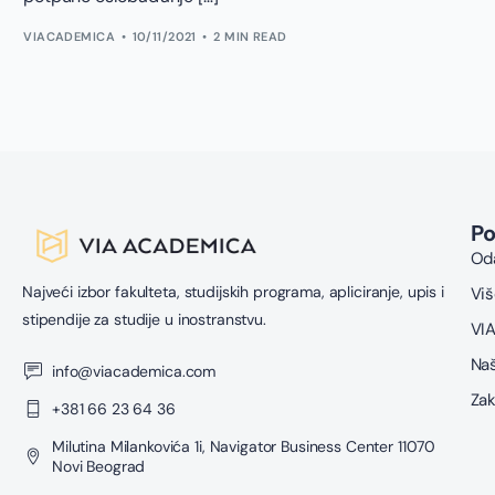
VIACADEMICA
10/11/2021
2 MIN READ
P
Oda
Najveći izbor fakulteta, studijskih programa, apliciranje, upis i
Viš
stipendije za studije u inostranstvu.
VIA
Naš
info@viacademica.com
Zak
+381 66 23 64 36
Milutina Milankovića 1i, Navigator Business Center 11070
Novi Beograd