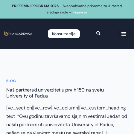
PRIPREMNI PROGRAM 2025
– Sveobuhvatne pripreme za 3. razred
srednje škole –
Prijavi se
Konsultacije
BLOG
Naš partnerski univerzitet u prvih 150 na svetu –
University of Padua
[vc_section][vc_row][vc_column][vc_custom_heading
text=“Ovu godinu završavamo sjajnim vestima! Jedan od
naših partnerskih univerziteta, University of Padua,
našao se na visokom mestu na svetskoj rang […]