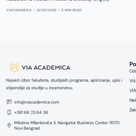
VIACADEMICA
12/30/2020
3 MIN READ
P
Oda
Najveći izbor fakulteta, studijskih programa, apliciranje, upis i
Viš
stipendije za studije u inostranstvu.
VIA
Naš
info@viacademica.com
Zak
+381 66 23 64 36
Milutina Milankovića 1i, Navigator Business Center 11070
Novi Beograd