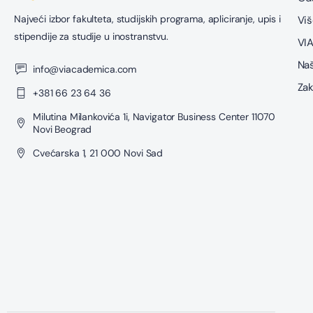
Najveći izbor fakulteta, studijskih programa, apliciranje, upis i
Viš
stipendije za studije u inostranstvu.
VIA
Naš
info@viacademica.com
Zak
+381 66 23 64 36
Milutina Milankovića 1i, Navigator Business Center 11070
Novi Beograd
Cvećarska 1, 21 000 Novi Sad