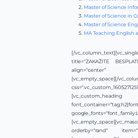
Master of Science Inf
Master of Science in 
Master of Science E
MA Teaching English 
[/vc_column_text][vc_s
title=“ZAKAŽITE BESPL
align=“center“ link=“
[vc_empty_space][
css=“.vc_custom_160527125
[vc_custom_hea
font_container=“tag:h2|font
google_fonts=“font_famil
[vc_empty_space][vc_ma
orderby=“rand“ item=“2