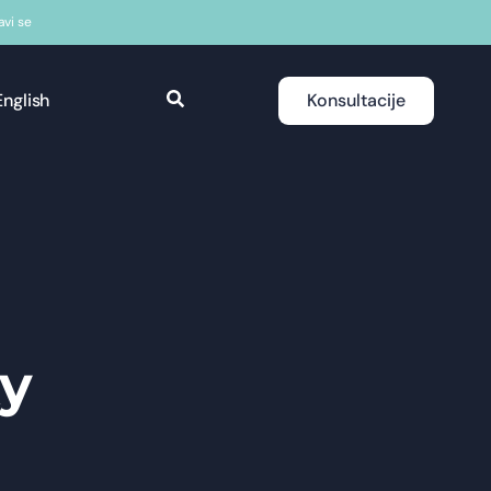
javi se
English
Konsultacije
ty