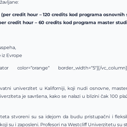
žavljane:
 (per credit hour – 120 credits kod programa osnovnih 
per credit hour – 60 credits kod programa master studi
uspeha,
 iz Evrope
arator color=“orange“ border_width=“5″][/vc_colum
vatni univerzitet u Kaliforniji, koji nudi osnovne, mast
ziteta je savršena, kako se nalazi u blizini čak 100 pla
teta stvoreni su sa idejom da budu pristupačni i fleksib
oji su i zaposleni. Profesori na Westcliff Univerzitetu su 