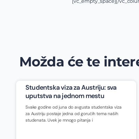
[vc_empty_space][/vc_colum
Možda će te intere
Studentska viza za Austriju: sva
uputstva na jednom mestu
Svake godine od juna do avgusta studentska viza
za Austriju postaje jedna od gorućih tema naših
studenata. Uvek je mnogo pitanja i