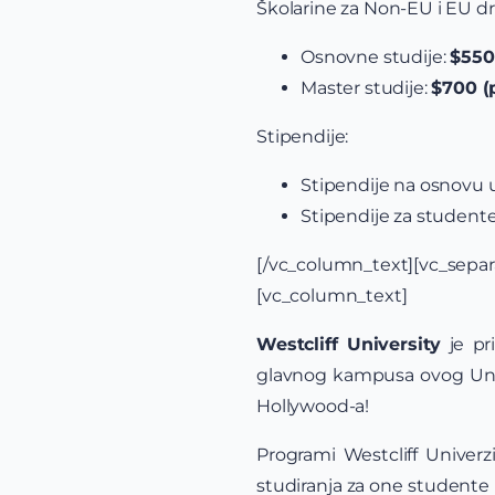
Školarine za Non-EU i EU dr
Osnovne studije:
$550
Master studije:
$700 (
Stipendije:
Stipendije na osnovu 
Stipendije za studente
[/vc_column_text][vc_sep
[vc_column_text]
Westcliff University
je pri
glavnog kampusa ovog Univer
Hollywood-a!
Programi Westcliff Univerzi
studiranja za one studente k