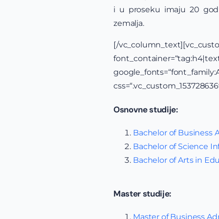
i u proseku imaju 20 godin
zemalja.
[/vc_column_text][v
font_container=“tag:h4|text_
google_fonts=“font_famil
css=“.vc_custom_1537286369
Osnovne studije:
Bachelor of Business 
Bachelor of Science I
Bachelor of Arts in Ed
Master studije:
Master of Business Ad