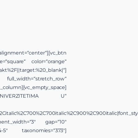
gnment=“center“][vc_btn
square“ color=“orange“
F||target:%20_blank|“]
idth=“stretch_row“
vc_column][vc_empty_space]
IVERZITETIMA U“
%2Citalic%2C700%2C700italic%2C900%2C900italic|font_s
ment_width=“3″ gap=“10″
e4-5″ taxonomies=“373″]