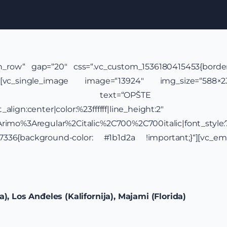
ch_row“ gap=“20″ css=“.vc_custom_1536180415453{border-
][vc_single_image image=“13924″ img_size=“588×2
_heading text=“OPŠTE I
align:center|color:%23ffffff|line_height:2″
y:Arimo%3Aregular%2Citalic%2C700%2C700italic|font_st
37336{background-color: #1b1d2a !important;}“][vc_e
ja), Los Anđeles (Kalifornija), Majami (Florida)