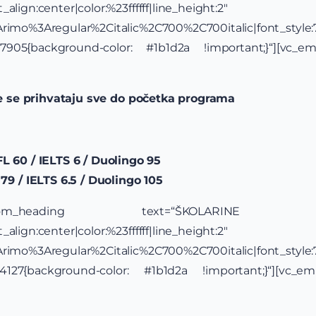
align:center|color:%23ffffff|line_height:2″
y:Arimo%3Aregular%2Citalic%2C700%2C700italic|font_st
57905{background-color: #1b1d2a !important;}“][vc_e
e se prihvataju sve do početka programa
L 60 / IELTS 6 / Duolingo 95
79 / IELTS 6.5 / Duolingo 105
t][vc_custom_heading text=“ŠKOLARI
align:center|color:%23ffffff|line_height:2″
y:Arimo%3Aregular%2Citalic%2C700%2C700italic|font_st
24127{background-color: #1b1d2a !important;}“][vc_e