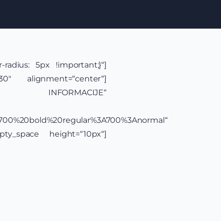
radius: 5px !important;}“]
30″ alignment=“center“]
NFORMACIJE“
yle:700%20bold%20regular%3A700%3Anormal“
mpty_space height=“10px“]