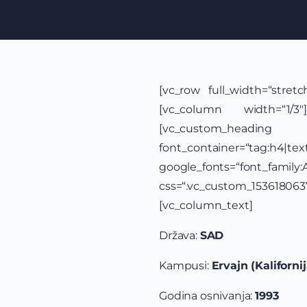
[vc_row full_width=“stret
[vc_column width=“1/3″
[vc_custom
font_container=“tag:h4|text_
google_fonts=“font_famil
css=“.vc_custom_15361806
[vc_column_text]
Država:
SAD
Kampusi:
Ervajn (Kaliforni
Godina osnivanja:
1993