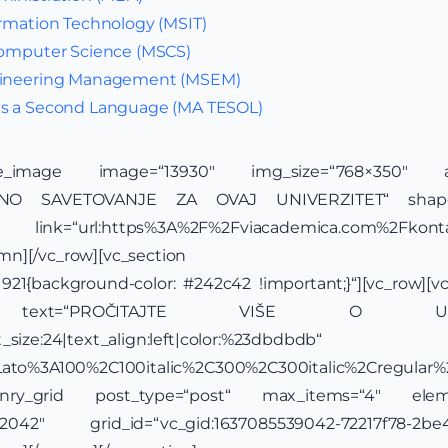
ormation Technology (MSIT)
Computer Science (MSCS)
ngineering Management (MSEM)
as a Second Language (MA TESOL)
ingle_image image=“13930″ img_size=“768×350″ ali
ATNO SAVETOVANJE ZA OVAJ UNIVERZITET“ shape=“
url:https%3A%2F%2Fviacademica.com%2Fkontakt%2
/vc_column][/vc_row][vc_section full_w
1921{background-color: #242c42 !important;}“][vc_row][
ding text=“PROČITAJTE VIŠE O UN
_size:24|text_align:left|color:%23dbdbdb“
y:Lato%3A100%2C100italic%2C300%2C300italic%2Cregular
sonry_grid post_type=“post“ max_items=“4″ ele
042″ grid_id=“vc_gid:1637085539042-72217f78-2b