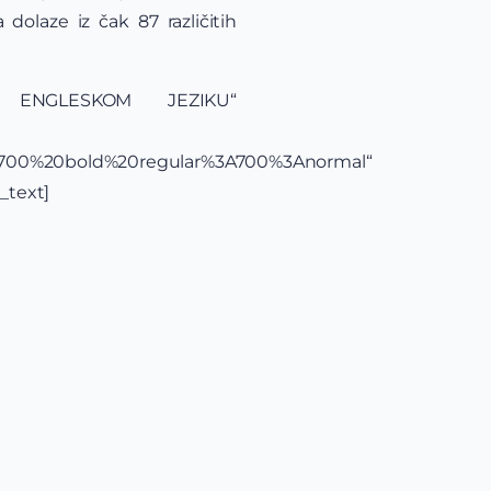
dolaze iz čak 87 različitih
NA ENGLESKOM JEZIKU“
yle:700%20bold%20regular%3A700%3Anormal“
_text]