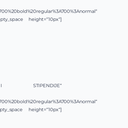
yle:700%20bold%20regular%3A700%3Anormal“
mpty_space height=“10px“]
NE I STIPENDIJE“
yle:700%20bold%20regular%3A700%3Anormal“
mpty_space height=“10px“]