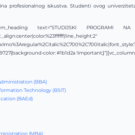
a profesionalnog iskustva. Studenti ovog univerziteta 
c_custom_heading text=“STUDIJSKI PROGRAMI 
align:center|color:%23ffffff|line_height:2″
y:Arimo%3Aregular%2Citalic%2C700%2C700italic|font_st
727{background-color: #1b1d2a !important;}“][vc_column
Administration (BBA)
nformation Technology (BSIT)
ucation (BAEd)
ministration (MBA)