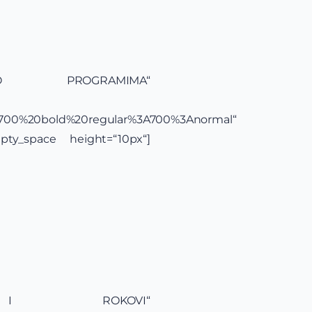
IJE O PROGRAMIMA“
yle:700%20bold%20regular%3A700%3Anormal“
mpty_space height=“10px“]
SLOVI I ROKOVI“