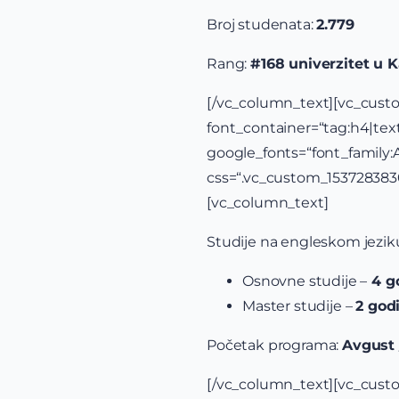
Broj studenata:
2.779
Rang:
#168 univerzitet u Ka
[/vc_column_text
font_container=“tag:h4|text_
google_fonts=“font_famil
css=“.vc_custom_15372838
[vc_column_text]
Studije na engleskom jeziku 
Osnovne studije –
4 g
Master studije –
2 god
Početak programa:
Avgust 
[/vc_column_te