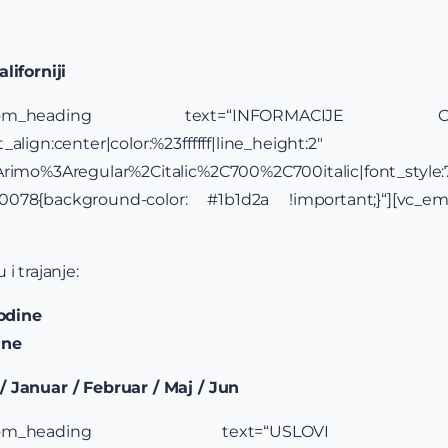
liforniji
][vc_custom_heading text=“INFORMAC
align:center|color:%23ffffff|line_height:2″
y:Arimo%3Aregular%2Citalic%2C700%2C700italic|font_st
30078{background-color: #1b1d2a !important;}“][vc_e
i trajanje:
odine
ine
/ Januar / Februar / Maj / Jun
xt][vc_custom_heading text=“U