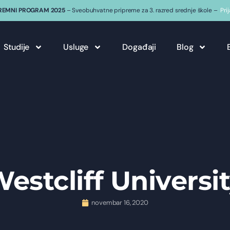
REMNI PROGRAM 2025
– Sveobuhvatne pripreme za 3. razred srednje škole –
Pri
Studije
Usluge
Događaji
Blog
estcliff Universi
novembar 16, 2020