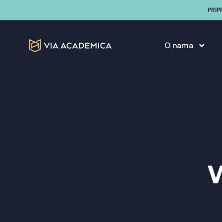
PRIP
O nama
W