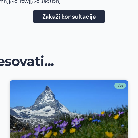
n][/vc_row][/vc_section]
Zakaži konsultacije
sovati...
Vize