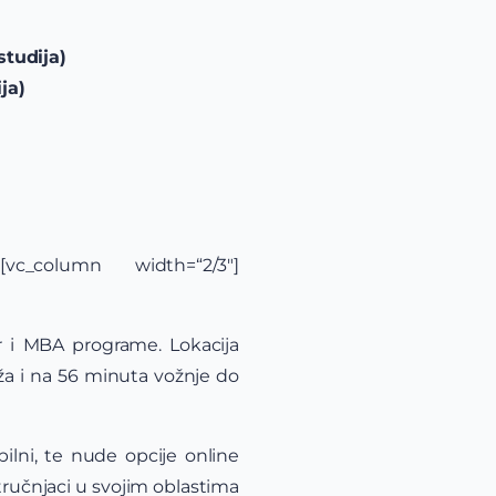
studija)
ja)
n][vc_column width=“2/3″]
er i MBA programe. Lokacija
ža i na 56 minuta vožnje do
ilni, te nude opcije online
stručnjaci u svojim oblastima