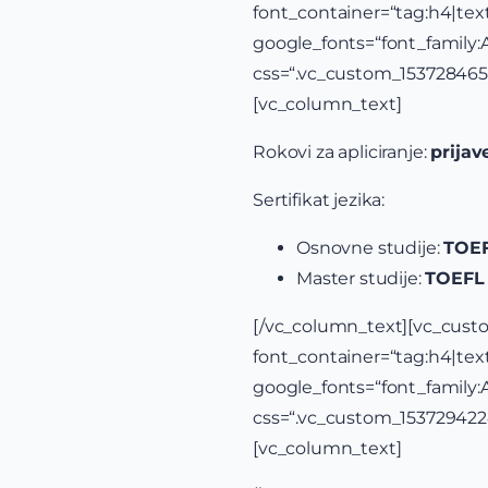
font_container=“tag:h4|text_
google_fonts=“font_famil
css=“.vc_custom_15372846
[vc_column_text]
Rokovi za apliciranje:
prijav
Sertifikat jezika:
Osnovne studije:
TOEF
Master studije:
TOEFL 
[/vc_column_tex
font_container=“tag:h4|text_
google_fonts=“font_famil
css=“.vc_custom_15372942
[vc_column_text]