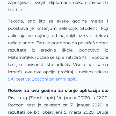
zapošljivosti svojih diplomaca nakon završenih
studija.
Takođe, ono što se svake godine menja i
pooštrava je kriterijum selekcije. Studenti koji
apliciraju su najbolji od najboljih iz svih delova
naše planete. Zato je potrebno da pokažeš dobre
rezultate iz srednje škole, pogotovo iz
Matematike, i dobro se spremiti za SAT ili Bocconi
test, u zavisnosti šta odlučiš. Više o razlikama
između ove dve opcije, pročitaj u našem tekstu
SAT test vs. Bocconi prijemni ispit
.
Rokovi za ovu godinu za slanje aplikacija su:
Prvi krug (Zimski upis) 14. januar 20120. u 12:00.
Bocconi test je zakazan za 31. januar 2020, a
rezultati će biti objavljeni 5. marta 2020. Drugi