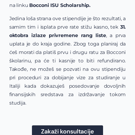
na linku
Bocconi ISU Scholarship.
Jedina loša strana ove stipendije je što rezultati, a
samim tim i isplata prve rate stižu kasno, tek
31.
oktobra izlaze privremene rang liste
, a prva
uplata je do kraja godine. Zbog toga planiraj da
ćeš morati da platiš prvu i drugu ratu za Bocconi
školarinu, pa će ti kasnije to biti refundirano.
Takođe, ne možeš se pozvati na ovu stipendiju
pri proceduri za dobijanje vize za studiranje u
Italiji kada dokazuješ posedovanje dovoljnih
finansijskih sredstava za izdržavanje tokom
studija.
Zakaži konsultacije