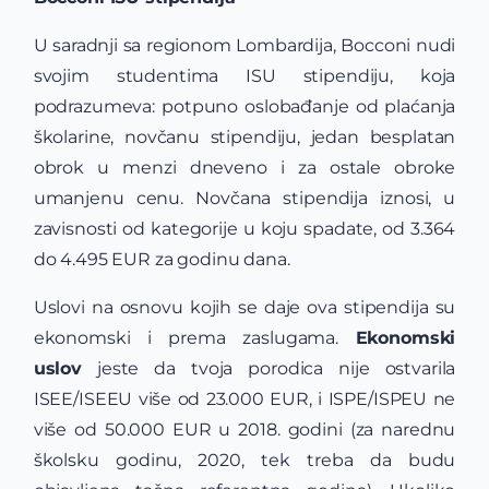
U saradnji sa regionom Lombardija, Bocconi nudi
svojim studentima ISU stipendiju, koja
podrazumeva: potpuno oslobađanje od plaćanja
školarine, novčanu stipendiju, jedan besplatan
obrok u menzi dneveno i za ostale obroke
umanjenu cenu. Novčana stipendija iznosi, u
zavisnosti od kategorije u koju spadate, od 3.364
do 4.495 EUR za godinu dana.
Uslovi na osnovu kojih se daje ova stipendija su
ekonomski i prema zaslugama.
Ekonomski
uslov
jeste da tvoja porodica nije ostvarila
ISEE/ISEEU više od 23.000 EUR, i ISPE/ISPEU ne
više od 50.000 EUR u 2018. godini (za narednu
školsku godinu, 2020, tek treba da budu