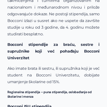
takmičenjima i turnirima organizovanim na
nacionalnom i međunarodnom nivou i prilože
odgovarajuće dokaze. Ne postoji stipendija, samo
Bocconi izlazi u susret ako ne uspete da završite
studije u roku od 3 godine, da 4. godinu možete
studirati besplatno.
Bocconi stipendije za braću, sestre i
supružnike koji već pohađaju Bocconi
Univerzitet
Ako imate brata ili sestru, ili supružnika koji je već
student na Bocconi Univerzitetu, dobijate
umanjenje školarine od 15%.
Regionalna stipendija – puna stipendija, oslobađanje od
školarine i menza
Bocconi ISU stipendija