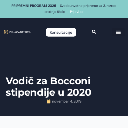
PRIPREMNI PROGRAM 2025
– Sveobuhvatne pripreme za 3. razred
srednje škole –
Prijavi se
Konsultacije
Vodič za Bocconi
stipendije u 2020
novembar 4, 2019