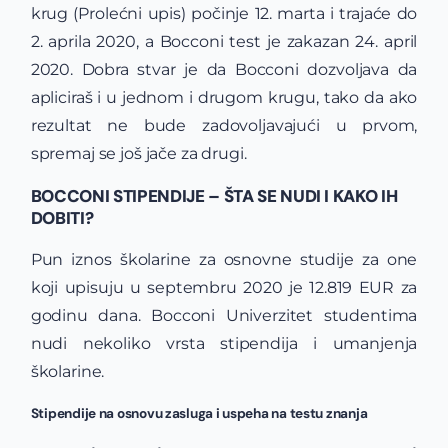
krug (Prolećni upis) počinje 12. marta i trajaće do
2. aprila 2020, a Bocconi test je zakazan 24. april
2020. Dobra stvar je da Bocconi dozvoljava da
apliciraš i u jednom i drugom krugu, tako da ako
rezultat ne bude zadovoljavajući u prvom,
spremaj se još jače za drugi.
BOCCONI STIPENDIJE – ŠTA SE NUDI I KAKO IH
DOBITI?
Pun iznos školarine za osnovne studije za one
koji upisuju u septembru 2020 je 12.819 EUR za
godinu dana. Bocconi Univerzitet studentima
nudi nekoliko vrsta stipendija i umanjenja
školarine.
Stipendije na osnovu zasluga i uspeha na testu znanja