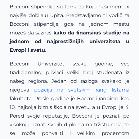
Bocconi stipendije su tema za koju naši mentori
najviše dobijaju upita. Predstavljamo ti vodič za
Bocconi stipendije, gde na jednom mestu
možeš da saznaš
kako da finansiraš studije na
jednom od najprestižnijih univerziteta u
Evropi i svetu
.
Bocconi Univerzitet svake godine, već
tradicionalno, privlači veliki broj studenata iz
našeg regiona. Jedan od razloga svakako je
njegova
pozicija na svetskim rang listama
fakulteta. Prošle godine je Bocconi rangiran kao
10. najbolja biznis škola na svetu, a u Evropi je 4.
Pored svoje reputacije, Bocconi je poznat po
visokoj priznati svojih diploma na tržištu rada, te
se može pohvaliti i velikim procentom