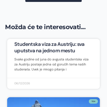
Možda će te interesovati...
Studentska viza za Austriju: sva
uputstva na jednom mestu
Svake godine od juna do avgusta studentska viza
za Austriju postaje jedna od gorućih tema naših
studenata. Uvek je mnogo pitanja i
06/12/2026
Vize