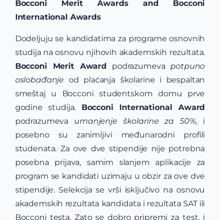
Bocconi Merit Awards and Bocconi
International Awards
Dodeljuju se kandidatima za programe osnovnih
studija na osnovu njihovih akademskih rezultata.
Bocconi Merit Award
podrazumeva
potpuno
oslobađanje
od plaćanja školarine i bespaltan
smeštaj u Bocconi studentskom domu prve
godine studija.
Bocconi International Award
podrazumeva
umanjenje školarine za 50%,
i
posebno su zanimljivi međunarodni profili
studenata. Za ove dve stipendije nije potrebna
posebna prijava, samim slanjem aplikacije za
program se kandidati uzimaju u obzir za ove dve
stipendije. Selekcija se vrši isključivo na osnovu
akademskih rezultata kandidata i rezultata SAT ili
Bocconi testa. Zato se dobro pripremi za test, i