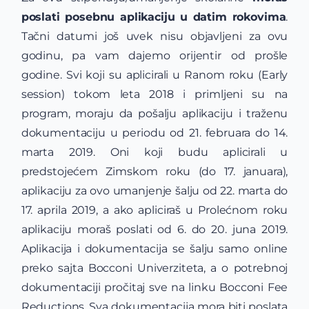
poslati posebnu aplikaciju u datim rokovima
.
Tačni datumi još uvek nisu objavljeni za ovu
godinu, pa vam dajemo orijentir od prošle
godine. Svi koji su aplicirali u Ranom roku (Early
session) tokom leta 2018 i primljeni su na
program, moraju da pošalju aplikaciju i traženu
dokumentaciju u periodu od 21. februara do 14.
marta 2019. Oni koji budu aplicirali u
predstojećem Zimskom roku (do 17. januara),
aplikaciju za ovo umanjenje šalju od 22. marta do
17. aprila 2019, a ako apliciraš u Prolećnom roku
aplikaciju moraš poslati od 6. do 20. juna 2019.
Aplikacija i dokumentacija se šalju samo online
preko sajta Bocconi Univerziteta, a o potrebnoj
dokumentaciji pročitaj sve na linku Bocconi Fee
Reductions. Sva dokumentacija mora biti poslata