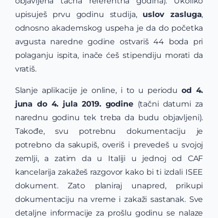
objavljena tačna referentna godina). Ukoliko
upisuješ prvu godinu studija,
uslov zasluga
,
odnosno akademskog uspeha je da do početka
avgusta naredne godine ostvariš 44 boda pri
polaganju ispita, inače ćeš stipendiju morati da
vratiš.
Slanje aplikacije je online, i to u periodu
od 4.
juna do 4. jula 2019. godine
(tačni datumi za
narednu godinu tek treba da budu objavljeni).
Takođe, svu potrebnu dokumentaciju je
potrebno da sakupiš, overiš i prevedeš u svojoj
zemlji, a zatim da u Italiji u jednoj od CAF
kancelarija zakažeš razgovor kako bi ti izdali ISEE
dokument. Zato planiraj unapred, prikupi
dokumentaciju na vreme i zakaži sastanak. Sve
detaljne informacije za prošlu godinu se nalaze