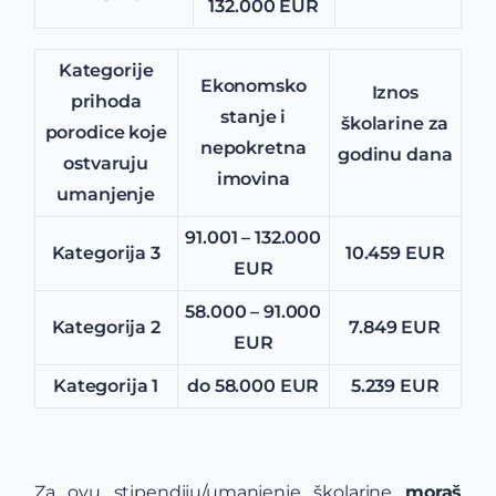
132.000 EUR
Kategorije
Ekonomsko
Iznos
prihoda
stanje i
školarine za
porodice koje
nepokretna
godinu dana
ostvaruju
imovina
umanjenje
91.001 – 132.000
Kategorija 3
10.459 EUR
EUR
58.000 – 91.000
Kategorija 2
7.849 EUR
EUR
Kategorija 1
do 58.000 EUR
5.239 EUR
Za ovu stipendiju/umanjenje školarine
moraš