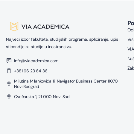
P
Oda
Najveći izbor fakulteta, studijskih programa, apliciranje, upis i
Viš
stipendije za studije u inostranstvu.
VIA
Naš
info@viacademica.com
Zak
+381 66 23 64 36
Milutina Milankovića 1i, Navigator Business Center 11070
Novi Beograd
Cvećarska 1, 21 000 Novi Sad