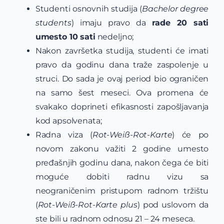
Studenti osnovnih studija (
Bachelor degree
students
) imaju pravo da
rade 20 sati
umesto 10 sati
nedeljno;
Nakon završetka studija, studenti će imati
pravo da godinu dana traže zaspolenje u
struci. Do sada je ovaj period bio ograničen
na samo šest meseci. Ova promena će
svakako doprineti efikasnosti zapošljavanja
kod apsolvenata;
Radna viza (
Rot-Weiß-Rot-Karte
) će po
novom zakonu važiti 2 godine umesto
pređašnjih godinu dana, nakon čega će biti
moguće dobiti radnu vizu sa
neograničenim pristupom radnom tržištu
(
Rot-Weiß-Rot-Karte plus
) pod uslovom da
ste bili u radnom odnosu 21 – 24 meseca.