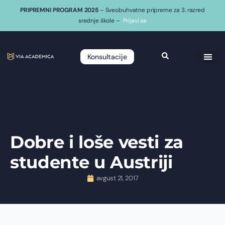
PRIPREMNI PROGRAM 2025
– Sveobuhvatne pripreme za 3. razred
srednje škole –
Prijavi se
Konsultacije
Dobre i loše vesti za
studente u Austriji
avgust 21, 2017