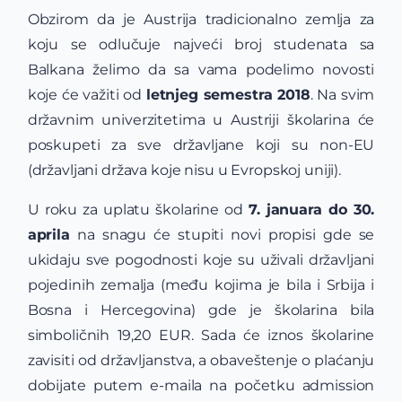
Obzirom da je Austrija tradicionalno zemlja za
koju se odlučuje najveći broj studenata sa
Balkana želimo da sa vama podelimo novosti
koje će važiti od
letnjeg semestra 2018
. Na svim
državnim univerzitetima u Austriji školarina će
poskupeti za sve državljane koji su non-EU
(državljani država koje nisu u Evropskoj uniji).
U roku za uplatu školarine od
7. januara do 30.
aprila
na snagu će stupiti novi propisi gde se
ukidaju sve pogodnosti koje su uživali državljani
pojedinih zemalja (među kojima je bila i Srbija i
Bosna i Hercegovina) gde je školarina bila
simboličnih 19,20 EUR. Sada će iznos školarine
zavisiti od državljanstva, a obaveštenje o plaćanju
dobijate putem e-maila na početku admission