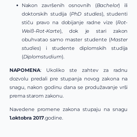
Nakon završenih osnovnih (
Bachelor
) ili
doktorskih studija (
PhD studies
), studenti
stiču pravo na dobijanje radne vize (
Rot-
Weiß-Rot-Karte
), dok je stari zakon
obuhvatao samo master studente (
Master
studies
) i studente diplomskih studija
(
Diplomstudium
).
NAPOMENA
: Ukoliko ste zahtev za radnu
dozvolu predali pre stupanja novog zakona na
snagu, nakon godinu dana se produžavanje vrši
prema starom zakonu.
Navedene promene zakona stupaju na snagu
1.oktobra 2017
.godine.