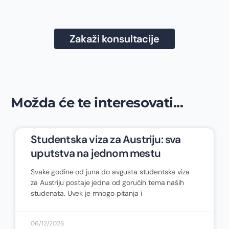
Zakaži konsultacije
Možda će te interesovati...
Studentska viza za Austriju: sva
uputstva na jednom mestu
Svake godine od juna do avgusta studentska viza
za Austriju postaje jedna od gorućih tema naših
studenata. Uvek je mnogo pitanja i
06/12/2026