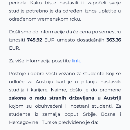
perioda. Kako biste nastavili ili započeli svoje
studije potrebno je da određeni iznos uplatite u
određenom vremenskom roku.
Došli smo do informacije da će cena po semestru
iznositi
745.92
EUR umesto dosadašnjih
363.36
EUR.
Za više informacija posetite
link.
Postoje i dobre vesti vezano za studente koji se
odluče za Austriju kad je u pitanju nastavak
studija i karijere. Naime, došlo je do promene
zakona o radu stranih državljana u Austriji
kojom su obuhvaćeni i inostrani studenti. Za
studente iz zemalja poput Srbije, Bosne i
Hercegovine i Turske predviđeno je da: