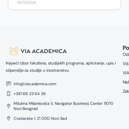
06/12/2026
P
Oda
Najveći izbor fakulteta, studijskih programa, apliciranje, upis i
Viš
stipendije za studije u inostranstvu.
VIA
Naš
info@viacademica.com
Zak
+381 66 23 64 36
Milutina Milankovića 1i, Navigator Business Center 11070
Novi Beograd
Cvećarska 1, 21 000 Novi Sad