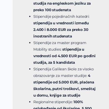
studija na engleskom jeziku za
preko 100 studenata
Stipendije pojedinačnih katedri:
stipendija u vrednosti između
2.400 i 8.000 EUR za preko 30
inostranih studenata
Stipendije za master program
Mobility studies:
stipendija u
vrednosti od 4.500 EUR po godini
studija, za 5 kandidata
Stipendija Galilean škole za visoko
obrazovanje za master studije:
4
stipendije od 5.000 EUR, plaćena
školarina, putni troškovi, smeštaj
u domu, knjige za studije
Regionalne stipendije:
100%
oslobađanje od školarine, 5.500