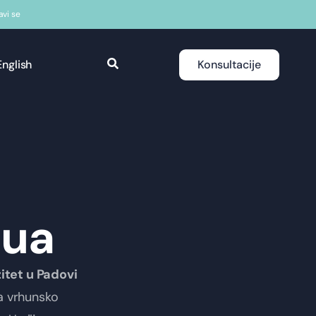
javi se
English
Konsultacije
dua
itet u Padovi
ima vrhunsko