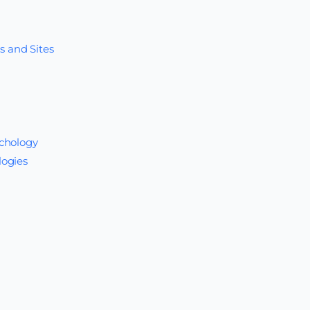
s and Sites
ychology
logies