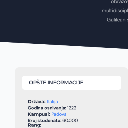
obrazov
multidiscip
Galilean 
OPŠTE INFORMACIJE
Italija
Država:
Godina osnivanja:
1222
Padova
Kampusi:
Broj studenata:
60.000
Rang: