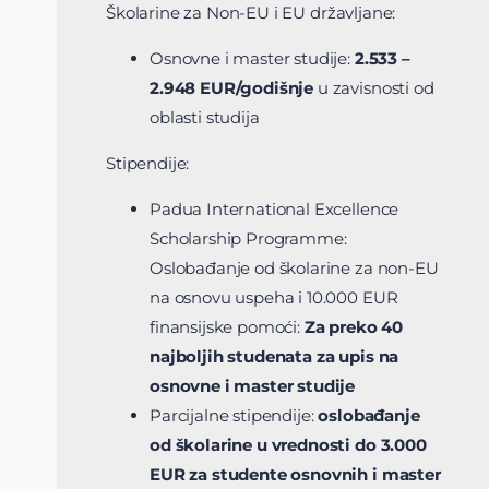
Školarine za Non-EU i EU državljane:
Osnovne i master studije:
2.533 –
2.948 EUR/godišnje
u zavisnosti od
oblasti studija
Stipendije:
Padua International Excellence
Scholarship Programme:
Oslobađanje od školarine za non-EU
na osnovu uspeha i 10.000 EUR
finansijske pomoći:
Za preko 40
najboljih studenata za upis na
osnovne i master studije
Parcijalne stipendije:
oslobađanje
od školarine u vrednosti do 3.000
EUR za studente osnovnih i master