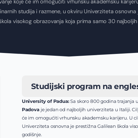
anje koje će im omogućiti vrhunsku akademsku karijeru.
linarnih studija i razmene, u okviru Univerziteta osnovna 
škola visokog obrazovanja koja prima samo 30 najboljih
Studijski program na engle
University of Padua:
Sa skoro 800 godina trajanja 
Padova
je jedan od najboljih univerziteta u Italiji.
će im omogućiti vrhunsku akademsku karijeru. U cilj
Univerziteta osnovna je prestižna Galilean škola vi
godišnje.