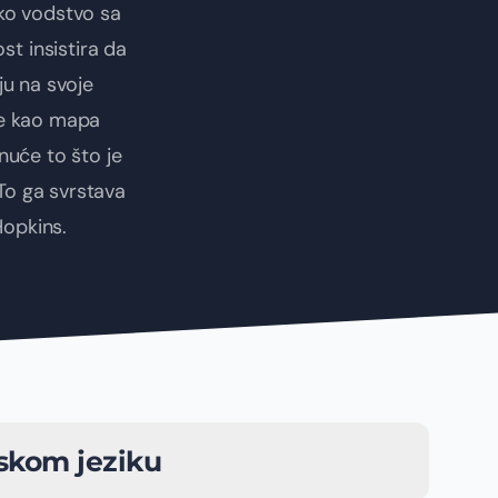
ko vodstvo sa
t insistira da
uju na svoje
uže kao mapa
nuće to što je
To ga svrstava
Hopkins.
skom jeziku