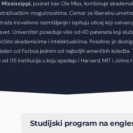
f Mississippi,
poznat kao Ole Miss, kombinuje akadems
istraživačkim mogućnostima. Centar za liberalnu umetnos
traže inovativno razmišljanje i ispituju uticaj koji ostvar
 svet. Univerzitet poseduje više od 40 patenata koji sl
očište akademicima i intelektualcima. Posebno je dostig
lašen od Forbsa jednim od najboljih američkih koledža. 
 od 115 institucija u koju spadaju i Harvard, MIT i Johns 
Studijski program na engle