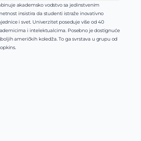
mbinuje akademsko vodstvo sa jedinstvenim
tnost insistira da studenti istraže inovativno
zajednice i svet. Univerzitet poseduje više od 40
kademicima i intelektualcima. Posebno je dostignuće
jboljih američkih koledža. To ga svrstava u grupu od
Hopkins.