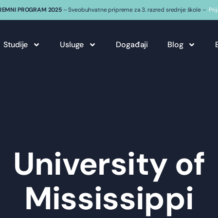
REMNI PROGRAM 2025
– Sveobuhvatne pripreme za 3. razred srednje škole –
Pri
Studije
Usluge
Događaji
Blog
University of
Mississippi