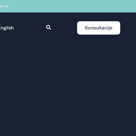
javi se
English
Konsultacije