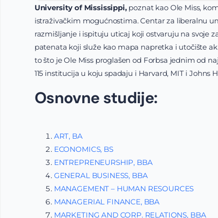
University of Mississippi,
poznat kao Ole Miss, ko
istraživačkim mogućnostima. Centar za liberalnu ume
razmišljanje i ispituju uticaj koji ostvaruju na svoje 
patenata koji služe kao mapa napretka i utočište a
to što je Ole Miss proglašen od Forbsa jednim od na
115 institucija u koju spadaju i Harvard, MIT i Johns 
Osnovne studije:
ART, BA
ECONOMICS, BS
ENTREPRENEURSHIP, BBA
GENERAL BUSINESS, BBA
MANAGEMENT – HUMAN RESOURCES
MANAGERIAL FINANCE, BBA
MARKETING AND CORP. RELATIONS, BBA