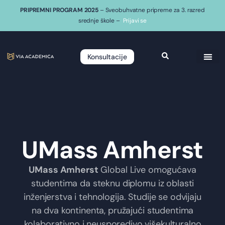
PRIPREMNI PROGRAM 2025
– Sveobuhvatne pripreme za 3. razred
srednje škole –
Prijavi se
Konsultacije
UMass Amherst
UMass Amherst
Global Live omogućava
studentima da steknu diplomu iz oblasti
inženjerstva i tehnologija. Studije se odvijaju
na dva kontinenta, pružajući studentima
kolaborativno i neusporedivo višekulturalno