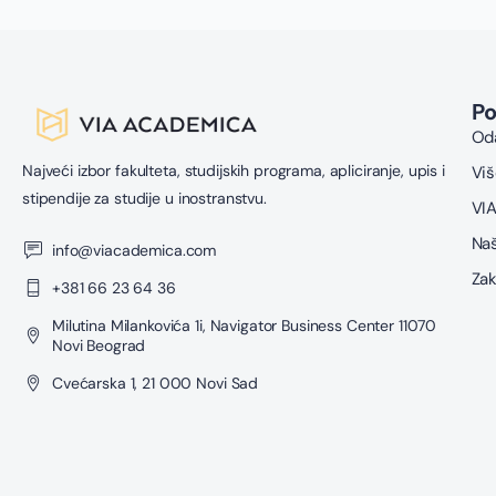
P
Oda
Najveći izbor fakulteta, studijskih programa, apliciranje, upis i
Viš
stipendije za studije u inostranstvu.
VIA
Naš
info@viacademica.com
Zak
+381 66 23 64 36
Milutina Milankovića 1i, Navigator Business Center 11070
Novi Beograd
Cvećarska 1, 21 000 Novi Sad