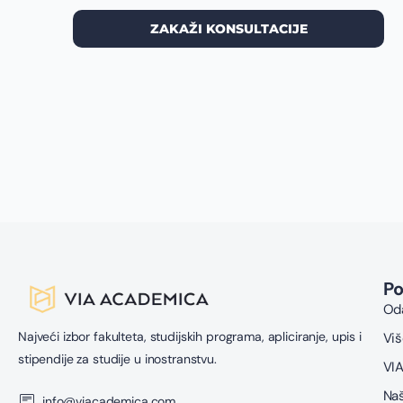
ZAKAŽI KONSULTACIJE
P
Oda
Najveći izbor fakulteta, studijskih programa, apliciranje, upis i
Viš
stipendije za studije u inostranstvu.
VIA
Naš
info@viacademica.com