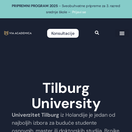
PRIPREMNI PROGRAM 2025
– Sveobuhvatne pripreme za 3. razred
srednje škole –
Prijavi se
Konsultacije
Tilburg
University
Univerzitet Tilburg
iz Holandije je jedan od
najboljih izbora za buduće studente
osnovnih, master ili doktorskih studija. Brojke