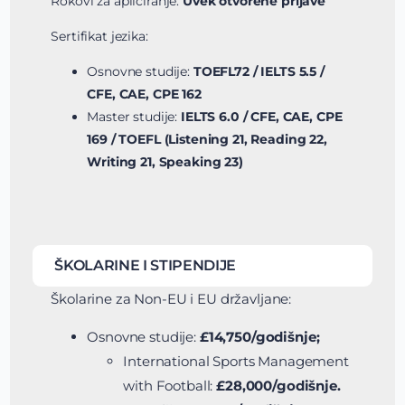
Rokovi za apliciranje:
Uvek otvorene prijave
Sertifikat jezika:
Osnovne studije:
TOEFL72 / IELTS 5.5 /
CFE, CAE, CPE 162
Master studije:
IELTS 6.0 / CFE, CAE, CPE
169 / TOEFL (Listening 21, Reading 22,
Writing 21, Speaking 23)
ŠKOLARINE I STIPENDIJE
Školarine za Non-EU i EU državljane:
Osnovne studije:
£14,750/godišnje;
International Sports Management
with Football:
£28,000/godišnje.