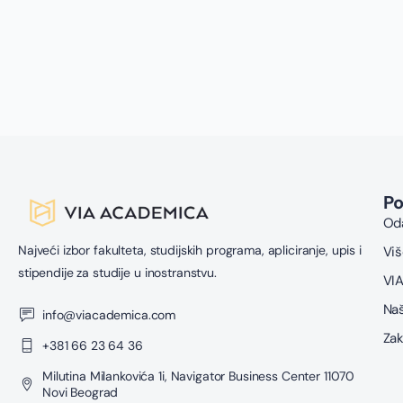
P
Oda
Najveći izbor fakulteta, studijskih programa, apliciranje, upis i
Viš
stipendije za studije u inostranstvu.
VIA
Naš
info@viacademica.com
Zak
+381 66 23 64 36
Milutina Milankovića 1i, Navigator Business Center 11070
Novi Beograd