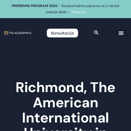
PRIPREMNI PROGRAM 2025
– Sveobuhvatne pripreme za 3. razred
srednje škole –
Prijavi se
Konsultacije
Richmond, The
American
International