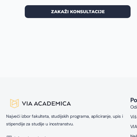
ZAKAŽI KONSULTACIJE
P
Oda
Najveći izbor fakulteta, studijskih programa, apliciranje, upis i
Viš
stipendije za studije u inostranstvu.
VIA
Naš