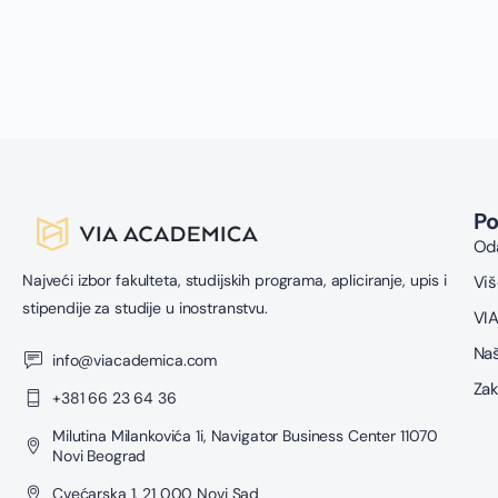
P
Oda
Najveći izbor fakulteta, studijskih programa, apliciranje, upis i
Viš
stipendije za studije u inostranstvu.
VIA
Naš
info@viacademica.com
Zak
+381 66 23 64 36
Milutina Milankovića 1i, Navigator Business Center 11070
Novi Beograd
Cvećarska 1, 21 000 Novi Sad