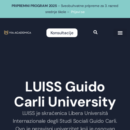
PRIPREMNI PROGRAM 2025
– Sveobuhvatne pripreme za 3. razred
srednje škole –
Prijavi se
Konsultacije
LUISS Guido
Carli University
LUISS je skraćenica Libera Università
Internazionale degli Studi Sociali Guido Carli.
Ovo je nezavisni univerzitet koji je osnovan