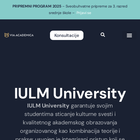
PRIPREMNI PROGRAM 2025
– Sveobuhvatne pripreme za 3. razred
srednje škole –
Prijavi se
Konsultacije
IULM University
IULM University
garantuje svojim
studentima sticanje kulturne svesti i
kvalitetnog akademskog obrazovanja
organizovanog kao kombinacija teorije i
prakse: usvojen je integrisani pristup koji se