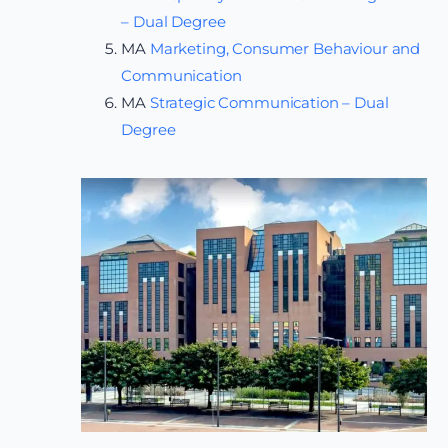
– Dual Degree
MA
Marketing, Consumer Behaviour and
Communication
MA
Strategic Communication – Dual
Degree