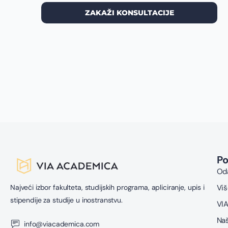
ZAKAŽI KONSULTACIJE
P
Oda
Najveći izbor fakulteta, studijskih programa, apliciranje, upis i
Viš
stipendije za studije u inostranstvu.
VIA
Naš
info@viacademica.com