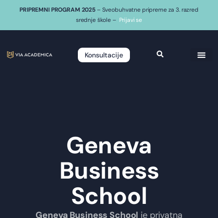
PRIPREMNI PROGRAM 2025
– Sveobuhvatne pripreme za 3. razred
srednje škole –
Prijavi se
Konsultacije
Geneva
Business
School
Geneva Business School
je privatna