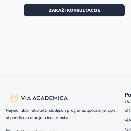
ZAKAŽI KONSULTACIJE
P
Oda
Najveći izbor fakulteta, studijskih programa, apliciranje, upis i
Viš
stipendije za studije u inostranstvu.
VIA
Naš