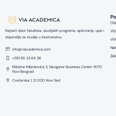
P
Oda
Najveći izbor fakulteta, studijskih programa, apliciranje, upis i
Viš
stipendije za studije u inostranstvu.
VIA
Naš
info@viacademica.com
Zak
+381 66 23 64 36
Milutina Milankovića 1i, Navigator Business Center 11070
Novi Beograd
Cvećarska 1, 21 000 Novi Sad