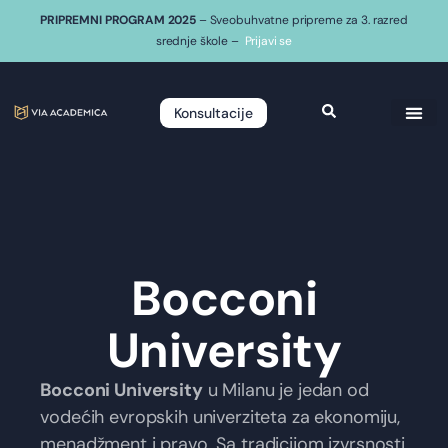
PRIPREMNI PROGRAM 2025
– Sveobuhvatne pripreme za 3. razred
srednje škole –
Prijavi se
Konsultacije
Bocconi
University
Bocconi University
u Milanu je jedan od
vodećih evropskih univerziteta za ekonomiju,
menadžment i pravo. Sa tradicijom izvrsnosti