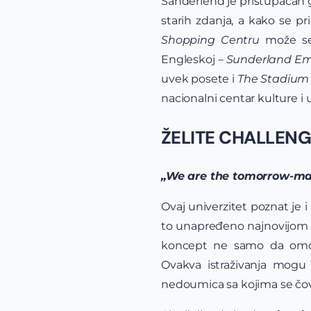
Sanderlend je pristupačan g
starih zdanja, a kako se 
Shopping Centru
može se
Engleskoj –
Sunderland Em
uvek posete i
The Stadium 
nacionalni centar kulture i
ŽELITE CHALLENG
„We are the tomorrow-mak
Ovaj univerzitet poznat je
to unapređeno najnovijom t
koncept ne samo da omogu
Ovakva istraživanja mog
nedoumica sa kojima se čo