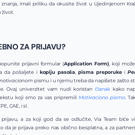
nanja, imali priliku da okusite život u Ujedinjenom Kral
 život.
EBNO ZA PRIJAVU?
opunite prijavni formular (
Application Form)
, koji mož
ba da pošaljete i
kopiju pasoša
,
pisma preporuke
i
Pe
motivacionom
pismu i u njemu treba da napišete zašto st
rate. Ovaj univerzitet vam nudi koristan
članak
kako napi
tekstu koji smo za vas pripremili
Motivaciono pismo
. Ta
PE, CAE, i sl.
a prijavu, a za koji god da se odlučite, Via Team bić
o da je prijava preko nas obično besplatna, a za partne