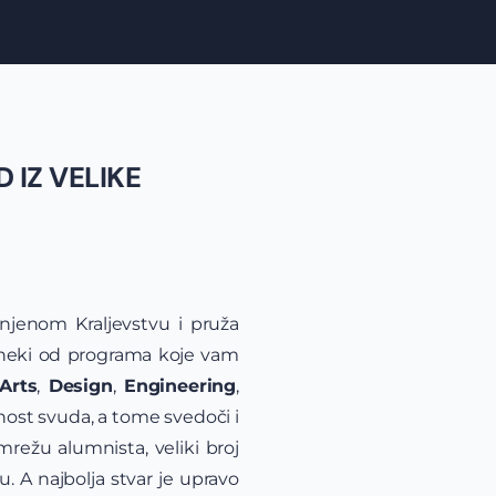
 IZ VELIKE
injenom Kraljevstvu i pruža
a neki od programa koje vam
Arts
,
Design
,
Engineering
,
nost svuda, a tome svedoči i
mrežu alumnista, veliki broj
u. A najbolja stvar je upravo