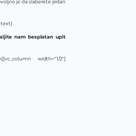
oljno je da izaberete jedan
text]
aljite nam besplatan upit
n][vc_column width=“1/2″]