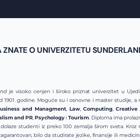
A ZNATE O UNIVERZITETU SUNDERLAND
and
je visoko cenjen i široko priznat univerzitet u Ujed
d 1901. godine. Moguće su i osnovne i master studije, 
usiness and Managment
,
Law
,
Computing
,
Creative
alism
and
PR
,
Psychology
i
Tourism
. Diploma ima prolaz
 dolaze studenti iz preko 100 zemalja širom sveta. Kroz 
arantovan, bilo da studirate jezike, finansije ili medicin