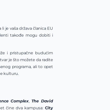
 li je vaša država članica EU
udenti takođe mogu dobiti i
iže i pristupačne budućim
stvar je što možete da radite
šenog programa, ali to opet
te kulturu.
ience Complex
,
The David
itet čine dva kampusa:
City