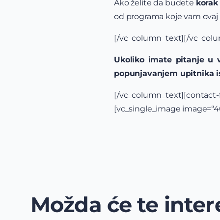
Ako želite da budete
korak
od programa koje vam ovaj un
[/vc_column_text][/vc_colu
Ukoliko imate pitanje u 
popunjavanjem upitnika i
[/vc_column_text][contac
[vc_single_image image=“4
Možda će te intere