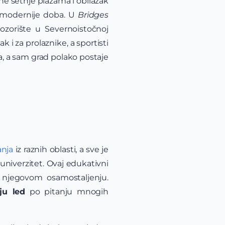
ne šetnje plažama i obilazak
o modernije doba. U
Bridges
ozorište u Severnoistočnoj
k i za prolaznike, a sportisti
la, a sam grad polako postaje
anja
iz raznih oblasti, a sve je
niverzitet. Ovaj edukativni
 njegovom osamostaljenju.
ju led
po pitanju mnogih