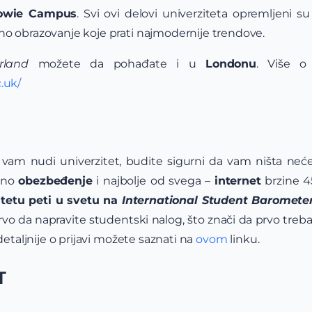
Cowie Campus
. Svi ovi delovi univerziteta opremljeni s
no obrazovanje koje prati najmodernije trendove.
rland
možete da pohađate i u
Londonu
. Više 
.uk/
 vam nudi univerzitet, budite sigurni da vam ništa neće
tno
obezbeđenje
i najbolje od svega –
internet
brzine 
tetu peti u svetu na
International Student Baromete
rvo da napravite studentski nalog, što znači da prvo treb
detaljnije o prijavi možete saznati na
ovom
linku.
T