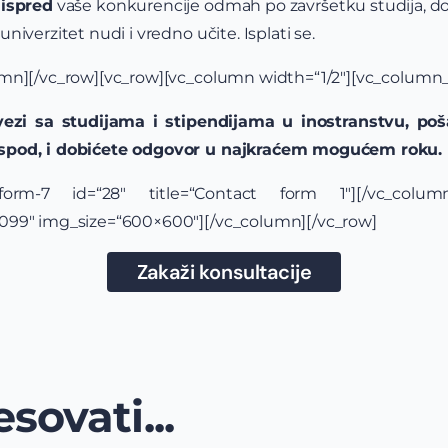
 ispred
vaše konkurencije odmah po završetku studija, dov
iverzitet nudi i vredno učite. Isplati se.
mn][/vc_row][vc_row][vc_column width=“1/2″][vc_column_
vezi sa studijama i stipendijama u inostranstvu, poš
spod, i dobićete odgovor u najkraćem mogućem roku.
t-form-7 id=“28″ title=“Contact form 1″][/vc_colum
099″ img_size=“600×600″][/vc_column][/vc_row]
Zakaži konsultacije
sovati...