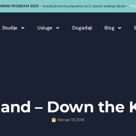
REMNI PROGRAM 2025
– Sveobuhvatne pripreme za 3. razred srednje škole –
Pri
Studije
Usluge
Događaji
Blog
rland – Down the
februar 19, 2018