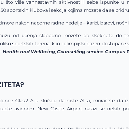
e u što više vannastavnih aktivnosti i sebe ispunite 
50 sportskih klubova i sekcija kojima možete da se pridru
more nakon naporne radne nedelje – kafići, barovi, noćni 
pauzu od učenja slobodno možete da skoknete do te
oliko sportskih terena, kao i olimpijski bazen dostupan 
 –
Health and Wellbeing
,
Counselling
service
,
Campus Po
ITETA?
ence Glass! A u slučaju da niste Alisa, moraćete da i
tujete avionom. New Castle Airport nalazi se nekih p