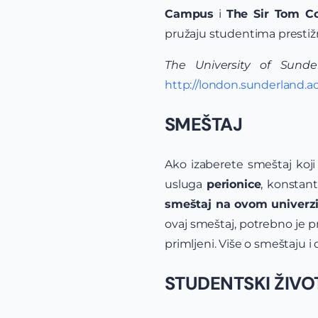
Campus
i
The Sir Tom 
pružaju studentima prestiž
The University of Sunde
http://london.sunderland.ac
SMEŠTAJ
Ako izaberete smeštaj koji
usluga
perionice
, konstan
smeštaj na ovom univerzi
ovaj smeštaj, potrebno je p
primljeni. Više o smeštaju i 
STUDENTSKI ŽIVO