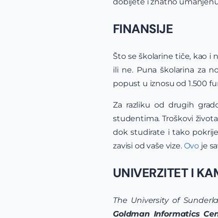
dobijete i znatno umanjenu
FINANSIJE
Što se školarine tiče, kao i
ili ne. Puna školarina za 
popust u iznosu od 1.500 fun
Za razliku od drugih gra
studentima. Troškovi života 
dok studirate i tako pokri
zavisi od vaše vize.
Ovo
je sa
UNIVERZITET I KA
The University of Sunderl
Goldman Informatics Cen