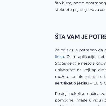
što biste, pored enormnog z
steknete prijateljstva za ceo
ŠTA VAM JE POTR
Za prijavu je potrebno da p
linku
. Osim aplikacije, tre
Statement
je nešto slično
univerzitet na koji aplici
možete se informisati i u 
sertifikat o jeziku
– IELTS, C
Postoji nekoliko načina z
pomogne. Imajte u vidu i t