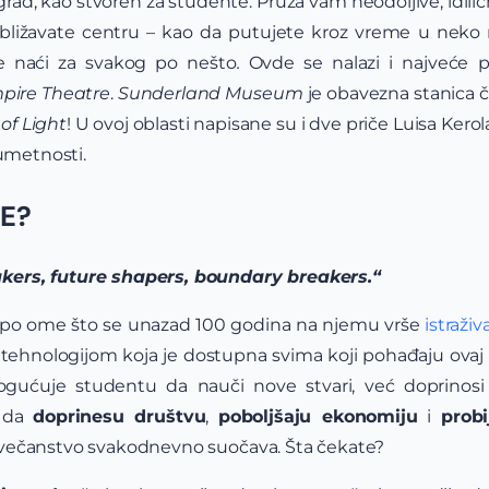
rad, kao stvoren za studente. Pruža vam neodoljive, idilič
približavate centru – kao da putujete kroz vreme u nek
 naći za svakog po nešto
.
Ovde se nalazi i najveće p
pire Theatre
.
Sunderland Museum
je obavezna stanica ča
of Light
! U ovoj oblasti napisane su i dve priče Luisa Kero
 umetnosti.
E?
ers, future shapers, boundary breakers.“
 i po ome što se unazad 100 godina na njemu vrše
istraživ
ehnologijom koja je dostupna svima koji pohađaju ovaj u
ćuje studentu da nauči nove stvari, već doprinosi
u da
doprinesu društvu
,
poboljšaju ekonomiju
i
probi
večanstvo svakodnevno suočava. Šta čekate?