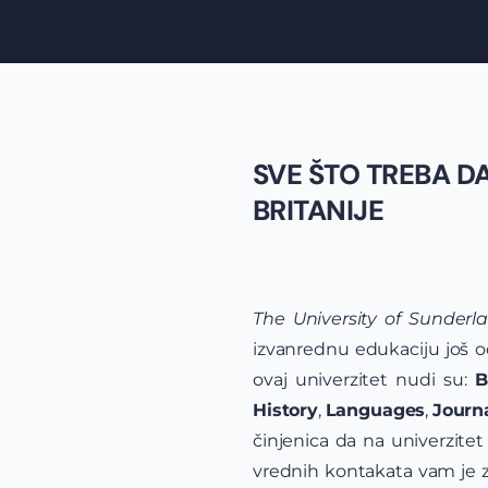
SVE ŠTO TREBA D
BRITANIJE
The University of Sunderl
izvanrednu edukaciju još o
ovaj univerzitet nudi su:
B
History
,
Languages
,
Journ
činjenica da na univerzitet
vrednih kontakata vam je zag