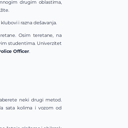
u mnogim drugim oblastima,
žite.
klubovi i razna dešavanja.
retane. Osim teretane, na
svim studentima. Univerzitet
lice Officer
.
zaberete neki drugi metod.
ola sata kolima i vozom od