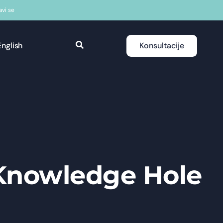
javi se
English
Konsultacije
 Knowledge Hole