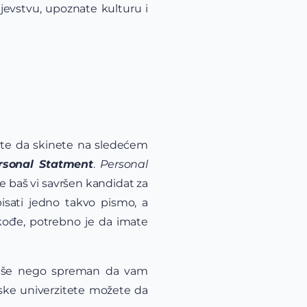
jevstvu, upoznate kulturu i
ete da skinete na sledećem
rsonal Statment
.
Personal
e baš vi savršen kandidat za
sati jedno takvo pismo, a
kođe, potrebno je da imate
e više nego spreman da vam
rske univerzitete možete da