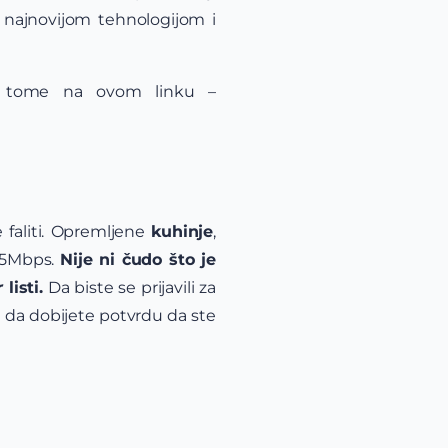
u najnovijom tehnologijom i
o tome na ovom linku –
 faliti. Opremljene
kuhinje
,
45Mbps.
Nije ni čudo što je
r
listi.
Da biste se prijavili za
a da dobijete potvrdu da ste