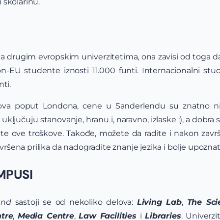
 školarinu.
 na drugim evropskim univerzitetima, ona zavisi od toga da
non-EU studente iznosti 11.000 funti. Internacionalni st
ti.
dova poput Londona, cene u Sanderlendu su znatno n
uključuju stanovanje, hranu i, naravno, izlaske :), a dobra 
jete ove troškove. Takođe, možete da radite i nakon zavr
vršena prilika da nadogradite znanje jezika i bolje upozna
MPUSI
and
sastoji se od nekoliko delova:
Living Lab
,
The Sc
tre
,
Media Centre
,
Law Facilities
i
Libraries
. Univerz