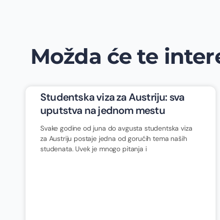
Možda će te intere
Studentska viza za Austriju: sva
uputstva na jednom mestu
Svake godine od juna do avgusta studentska viza
za Austriju postaje jedna od gorućih tema naših
studenata. Uvek je mnogo pitanja i