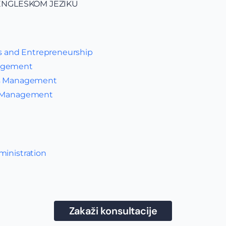
ENGLESKOM JEZIKU
and Entrepreneurship
nagement
ss Management
m Management
ministration
Zakaži konsultacije