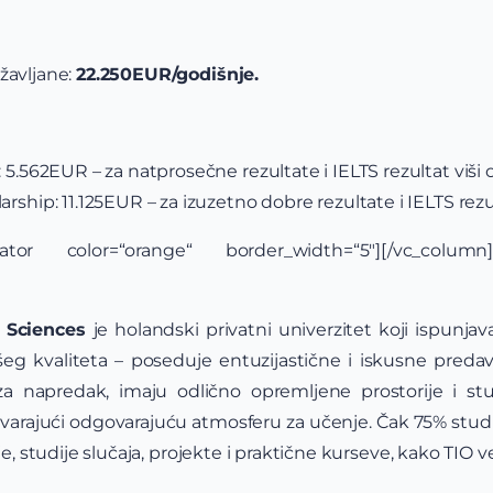
žavljane:
22.250EUR/godišnje.
 5.562EUR – za natprosečne rezultate i IELTS rezultat viši o
rship: 11.125EUR – za izuzetno dobre rezultate i IELTS rezult
arator color=“orange“ border_width=“5″][/vc_colum
d Sciences
je holandski privatni univerzitet koji ispunj
šeg kvaliteta – poseduje entuzijastične i iskusne pred
za napredak, imaju odlično opremljene prostorije i 
tvarajući odgovarajuću atmosferu za učenje. Čak 75% stud
je, studije slučaja, projekte i praktične kurseve, kako TIO v