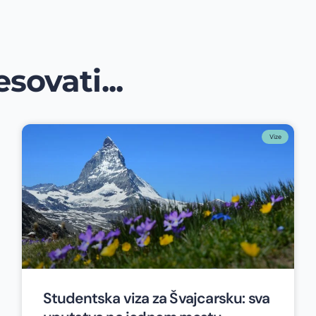
sovati...
Vize
Studentska viza za Švajcarsku: sva