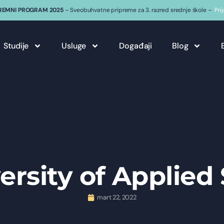
REMNI PROGRAM 2025
– Sveobuhvatne pripreme za 3. razred srednje škole –
Pri
Studije
Usluge
Događaji
Blog
ersity of Applied
mart 22, 2022