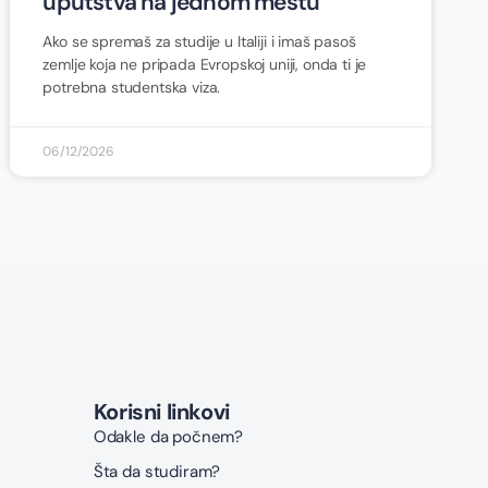
uputstva na jednom mestu
Ako se spremaš za studije u Italiji i imaš pasoš
zemlje koja ne pripada Evropskoj uniji, onda ti je
potrebna studentska viza.
06/12/2026
Korisni linkovi
Odakle da počnem?
Šta da studiram?