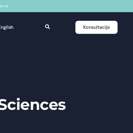
javi se
English
Konsultacije
 Sciences