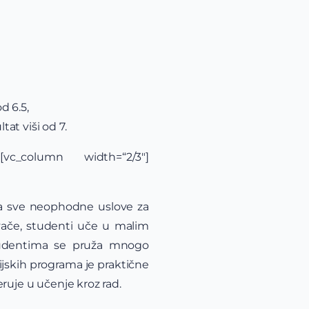
d 6.5,
at viši od 7.
n][vc_column width=“2/3″]
ava sve neophodne uslove za
avače, studenti uče u malim
studentima se pruža mnogo
ijskih programa je praktične
eruje u učenje kroz rad.