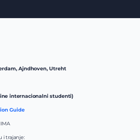
rdam, Ajndhoven, Utreht
ine internacionalni studenti)
ion Guide
MIMA
i trajanje: