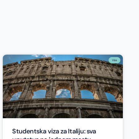
Vize
Studentska viza za Italiju: sva