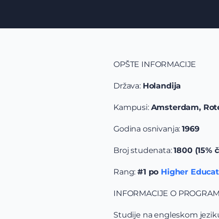
OPŠTE INFORMACIJE
Država:
Holandija
Kampusi:
Amsterdam, Rote
Godina osnivanja:
1969
Broj studenata:
1800 (15% č
Rang:
#1 po
Higher Educat
INFORMACIJE O PROGRA
Studije na engleskom jeziku 