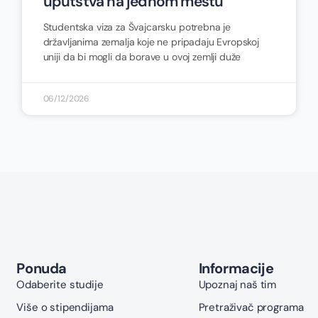
uputstva na jednom mestu
Studentska viza za Švajcarsku potrebna je
državljanima zemalja koje ne pripadaju Evropskoj
uniji da bi mogli da borave u ovoj zemlji duže
06/12/2026
Ponuda
Informacije
Odaberite studije
Upoznaj naš tim
Više o stipendijama
Pretraživač programa