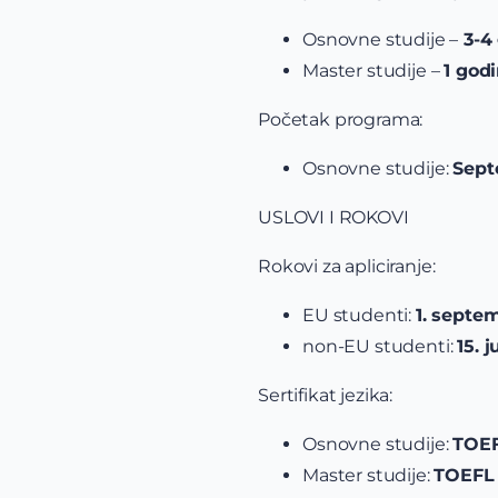
Osnovne studije –
3-4
Master studije –
1 god
Početak programa:
Osnovne studije:
Sept
USLOVI I ROKOVI
Rokovi za apliciranje:
EU studenti:
1. septem
non-EU studenti:
15. 
Sertifikat jezika:
Osnovne studije:
TOEF
Master studije:
TOEFL 