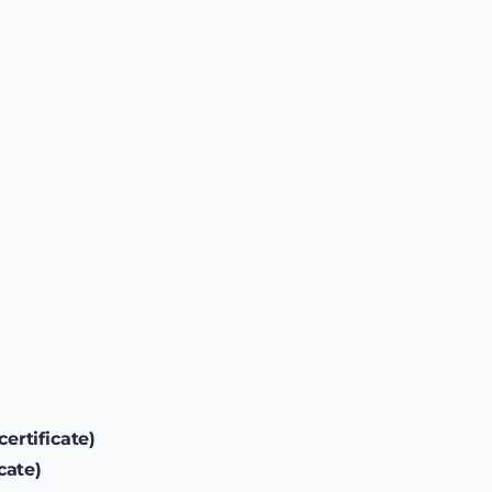
ertificate)
cate)