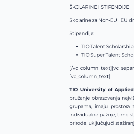
ŠKOLARINE I STIPENDIJE
Školarine za Non-EU i EU dr
Stipendije:
TIO Talent Scholarship:
TIO Super Talent Schola
[/vc_column_text][vc_sep
[vc_column_text]
TIO University of Applie
pružanje obrazovanja najvi
grupama, imaju prostora 
individualne pažnje, time s
prirode, uključujući stažiran