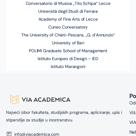
Conversatorio di Musica „Tito Schipa“ Lecce
Università degli Studi di Ferrara
Academy of Fine Arts of Lecce
Cuneo Conversatory
The University of Chieti-Pescara, „G. d’Annunzio“
University of Bari
POLIMI Graduate School of Management
Istituto Europeo di Design – IED
Istituto Marangoni
P
Oda
Najveći izbor fakulteta, studijskih programa, apliciranje, upis i
Viš
stipendije za studije u inostranstvu.
VIA
Naš
info@viacademica.com