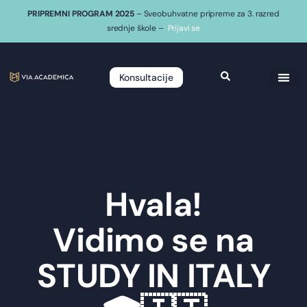
PRIPREMNI PROGRAM 2025
– Sveobuhvatne pripreme za 3. razred
srednje škole –
Prijavi se
Konsultacije
Hvala!
Vidimo se na
STUDY IN ITALY